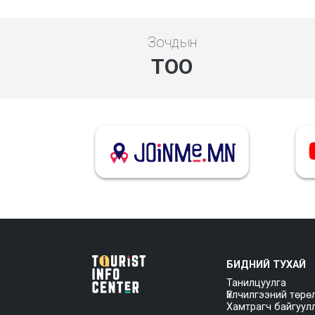
Зочдын
ТОО
БИДНИЙ ТУХАЙ
Танилцуулга
Үйлчилгээний төрө
Хамтрагч байгуул