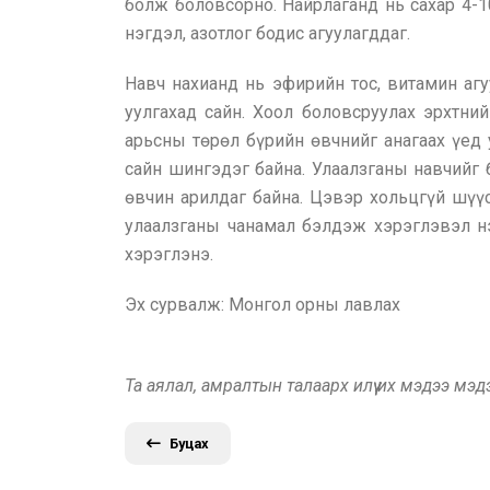
болж боловсорно. Найрлаганд нь сахар 4-10
нэгдэл, азотлог бодис агуулагддаг.
Навч нахианд нь эфирийн тос, витамин агу
уулгахад сайн. Хоол боловсруулах эрхтни
арьсны төрөл бүрийн өвчнийг анагаах үед
сайн шингэдэг байна. Улаалзганы навчийг
өвчин арилдаг байна. Цэвэр хольцгүй шүү
улаалзганы чанамал бэлдэж хэрэглэвэл нэн
хэрэглэнэ.
Эх сурвалж: Монгол орны лавлах
Та аялал, амралтын талаарх илүү их мэдээ мэ
Буцах