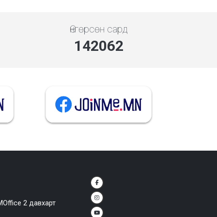
Өнгөрсөн сард
142062
MOffice 2 давхарт