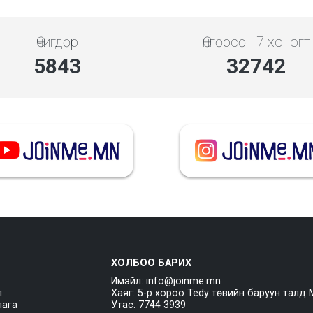
Өчигдөр
Өнгөрсөн 7 хоногт
5843
32742
ХОЛБОО БАРИХ
Имэйл: info@joinme.mn
л
Хаяг: 5-р хороо Tedy төвийн баруун талд 
лага
Утас: 7744 3939