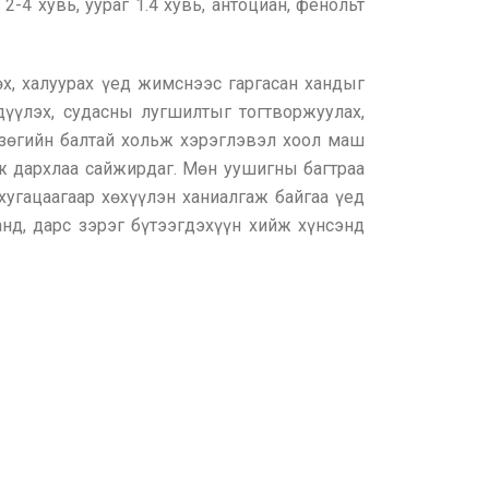
-4 хувь, уураг 1.4 хувь, антоциан, фенольт
өх, халуурах үед жимснээс гаргасан хандыг
дүүлэх, судасны лугшилтыг тогтворжуулах,
 зөгийн балтай хольж хэрэглэвэл хоол маш
ж дархлаа сайжирдаг. Мөн уушигны багтраа
угацаагаар хөхүүлэн ханиалгаж байгаа үед
анд, дарс зэрэг бүтээгдэхүүн хийж хүнсэнд