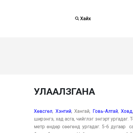
Хайх
УЛААЛЗГАНА
Хөвсгөл
,
Хэнтий
, Хангай,
Говь-Алтай
,
Ховд
ширэнгэ, хад асга, чийглэг энгэрт ургадаг
метр өндөр сөөгөнд ургадаг. 5-6 дугаар с