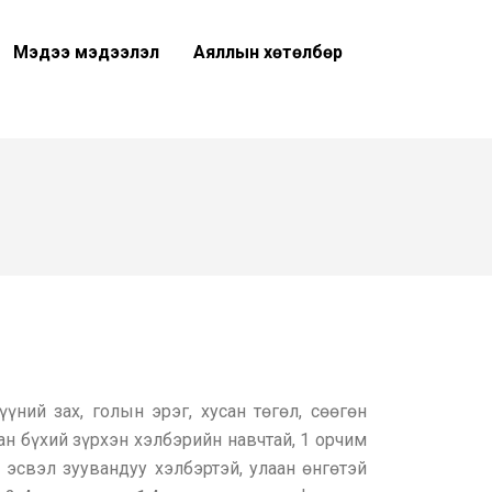
Мэдээ мэдээлэл
Аяллын хөтөлбөр
үний зах, голын эрэг, хусан төгөл, сөөгөн
ан бүхий зүрхэн хэлбэрийн навчтай, 1 орчим
 эсвэл зуувандуу хэлбэртэй, улаан өнгөтэй