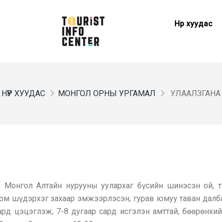
Нүүр хуудас
НҮҮР ХУУДАС
МОНГОЛ ОРНЫ УРГАМАЛ
УЛААЛЗГАНА
, Монгол Алтайн нурууны уулархаг бүсийн шинэсэн ой, тү
. Том шүдэрхэг захаар эмжээрлэсэн, гурав юмуу таван далб
ард цэцэглэж, 7-8 дугаар сард исгэлэн амттай, бөөрөнхий