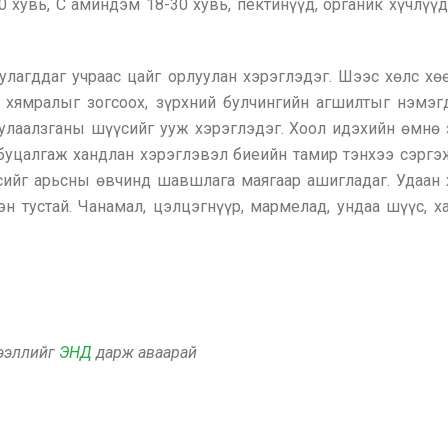
 хувь, С аминдэм 18-30 хувь, пектинүүд, органик хүчлүүд 2
улагддаг учраас цайг орлуулан хэрэглэдэг. Шээс хөлс хө
й хямралыг зогсоох, зүрхний булчингийн агшилтыг нэмэг
 улаалзганы шүүсийг ууж хэрэглэдэг. Хоол идэхийн өмнө
 буцалгаж хандлан хэрэглэвэл биеийн тамир тэнхээ сэргэ
сийг арьсны өвчинд шавшлага маягаар ашигладаг. Удаан х
 тустай. Чанамал, цэлцэгнүүр, мармелад, ундаа шүүс, х
дээллийг
ЭНД
дарж аваарай