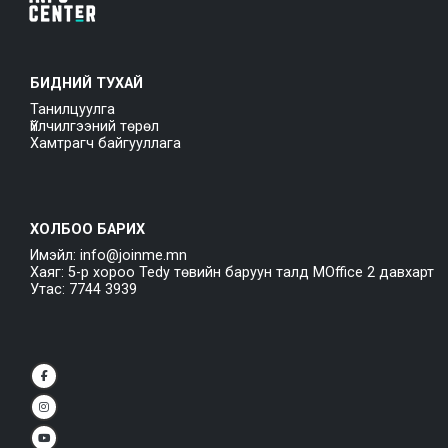
БИДНИЙ ТУХАЙ
Танилцуулга
Үйлчилгээний төрөл
Хамтрагч байгууллага
ХОЛБОО БАРИХ
Имэйл: info@joinme.mn
Хаяг: 5-р хороо Tedy төвийн баруун талд MOffice 2 давхарт
Утас: 7744 3939