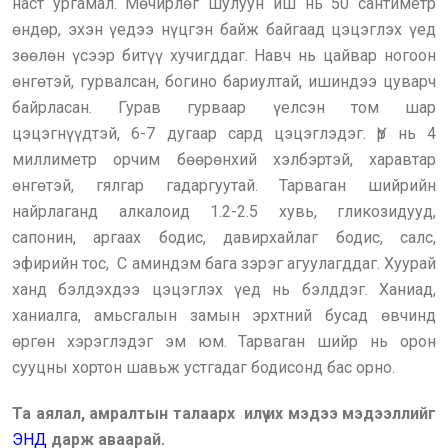
наст ургамал. Мөчирлөг шулуун иш нь 50 сантиметр
өндөр, эхэн үедээ нүцгэн байж байгаад цэцэглэх үед
зөөлөн үсээр битүү хучигддаг. Навч нь цайвар ногоон
өнгөтэй, гурвалсан, богино бариултай, ишиндээ цуварч
байрласан. Гурав гурваар үелсэн том шар
цэцэгнүүдтэй, 6-7 дугаар сард цэцэглэдэг. Үр нь 4
миллиметр орчим бөөрөнхий хэлбэртэй, харавтар
өнгөтэй, гялгар гадаргуутай. Тарваган шийрийн
найрлаганд алкалоид 1.2-2.5 хувь, гликозидууд,
сапонин, аргаах бодис, давирхайлаг бодис, салс,
эфирийн тос, С аминдэм бага зэрэг агуулагддаг. Хуурай
ханд бэлдэхдээ цэцэглэх үед нь бэлддэг. Ханиад,
ханиалга, амьсгалын замын эрхтний бусад өвчинд
өргөн хэрэглэдэг эм юм. Тарваган шийр нь орон
сууцны хортон шавьж устгадаг бодисонд бас орно.
Та аялал, амралтын талаарх илүү их мэдээ мэдээллийг
ЭНД
дарж аваарай.