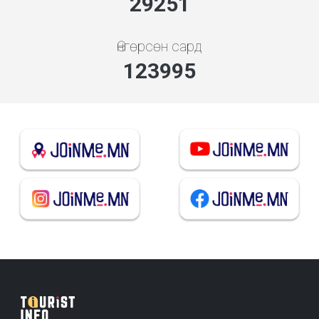
31501
Өнгөрсөн сард
133533