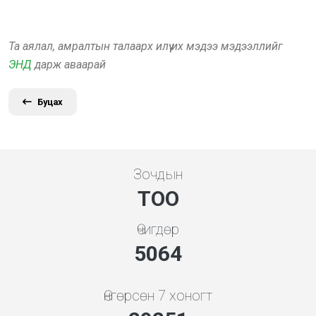
Та аялал, амралтын талаарх илүү их мэдээ мэдээллийг
ЭНД
дарж аваарай
Буцах
Зочдын
ТОО
Өчигдөр
5453
Өнгөрсөн 7 хоногт