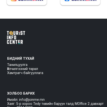
БИДНИЙ ТУХАЙ
Танилцуулга
Үйлчилгээний төрөл
Хамтрагч байгууллага
ХОЛБОО БАРИХ
Имэйл: info@joinme.mn
Хаяг: 5-р хороо Tedy төвийн баруун талд MOffice 2 давхарт