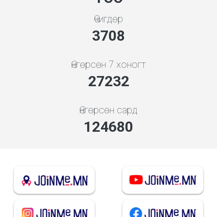
Өчигдөр
3994
Өнгөрсөн 7 хоногт
29326
Өнгөрсөн сард
134271