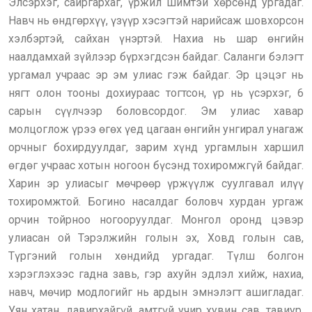
Элсэрхэг, сайргархаг, үржил шимтэй хөрсөнд ургадаг.
Навч нь өндгөрхүү, үзүүр хэсэгтэй нарийсаж шовхорсон
хэлбэртэй, сайхан үнэртэй. Нахиа нь шар өнгийн
наалдамхай зүйлээр бүрхэгдсэн байдаг. Саланги бэлэгт
ургамал учраас эр эм улиас гэж байдаг. Эр цэцэг нь
нягт олон тооны дохиураас тогтсон, үр нь үсэрхэг, 6
сарын сүүлчээр боловсордог. Эм улиас хавар
молцоглож үрээ өгөх үед цагаан өнгийн унгирал унагаж
орчныг бохирдуулдаг, зарим хүнд ургамлын харшил
өгдөг учраас хотын ногоон бүсэнд тохиромжгүй байдаг.
Харин эр улиасыг мөчрөөр үржүүлж суулгавал илүү
тохиромжтой. Богино насалдаг боловч хурдан ургаж
орчин тойрноо ногооруулдаг. Монгол оронд цэвэр
улиасан ой Тэрэлжийн голын эх, Ховд голын сав,
Түргэний голын хөндийд ургадаг. Түлш болгон
хэрэглэхээс гадна завь, гэр ахуйн эдлэл хийж, нахиа,
навч, мөчир модлогийг нь ардын эмнэлэгт ашигладаг.
Уян хатан, давирхайгүй, амтгүй учир хувин сав, тавиур,