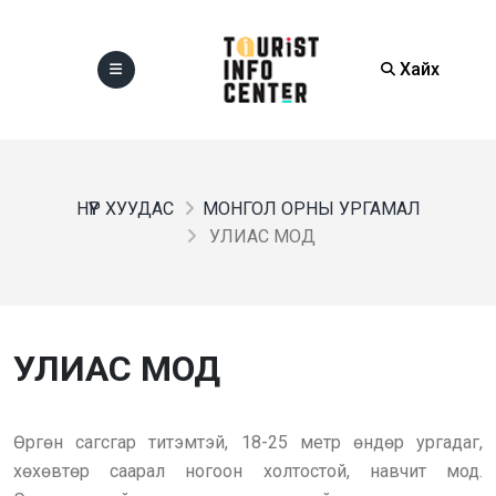
Хайх
НҮҮР ХУУДАС
МОНГОЛ ОРНЫ УРГАМАЛ
УЛИАС МОД
УЛИАС МОД
Өргөн сагсгар титэмтэй, 18-25 метр өндөр ургадаг,
хөхөвтөр саарал ногоон холтостой, навчит мод.