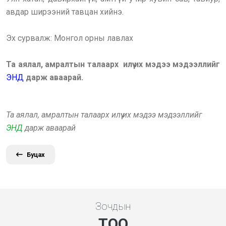
авдар ширээний тавцан хийнэ.
Эх сурвалж: Монгол орны лавлах
Та аялал, амралтын талаарх илүү их мэдээ мэдээллийг
ЭНД
дарж аваарай.
Та аялал, амралтын талаарх илүү их мэдээ мэдээллийг
ЭНД
дарж аваарай
Буцах
Зочдын
ТОО