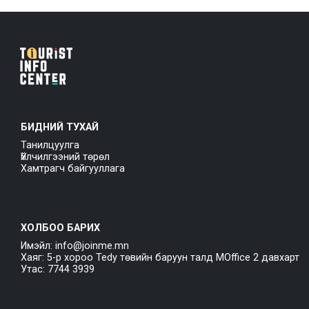
БИДНИЙ ТУХАЙ
Танилцуулга
Үйлчилгээний төрөл
Хамтрагч байгууллага
ХОЛБОО БАРИХ
Имэйл: info@joinme.mn
Хаяг: 5-р хороо Tedy төвийн баруун талд MOffice 2 давхарт
Утас: 7744 3939