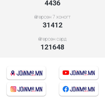
4778
Өнгөрсөн 7 хоногт
33829
Өнгөрсөн сард
131005