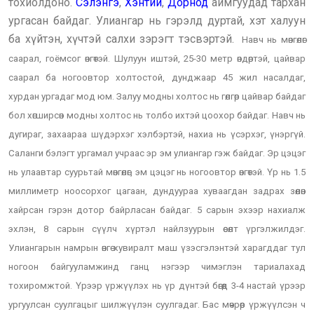
тохиолдоно.
Сэлэнгэ
,
Хэнтий
,
Дорнод
аймгуудад тархан
ургасан байдаг. Улиангар нь гэрэлд дуртай, хэт халуун
ба хүйтэн, хүчтэй салхи зэрэгт тэсвэртэй.
Навч нь мөнгөлөг
саарал, гоёмсог өнгөтэй. Шулуун иштэй, 25-30 метр өндөртэй, цайвар
саарал ба ногоовтор холтостой, дунджаар 45 жил насалдаг,
хурдан ургадаг мод юм. Залуу модны холтос нь гөлгөр цайвар байдаг
бол хөгширсөн модны холтос нь толбо ихтэй цоохор байдаг. Навч нь
дугираг, захаараа шүдэрхэг хэлбэртэй, нахиа нь үсэрхэг, үнэргүй.
Саланги бэлэгт ургамал учраас эр эм улиангар гэж байдаг. Эр цэцэг
нь улаавтар суурьтай мөнгөлөг, эм цэцэг нь ногоовтор өнгөтэй. Үр нь 1.5
миллиметр ноосорхог цагаан, дундуураа хуваагдан задрах зөөлөн
хайрсан гэрэн дотор байрласан байдаг. 5 сарын эхээр нахиалж
эхлэн, 8 сарын сүүлч хүртэл найлзуурын өсөлт үргэлжилдэг.
Улиангарын намрын өнгө хувиралт маш үзэсгэлэнтэй харагддаг тул
ногоон байгууламжинд ганц нэгээр чимэглэн тариалахад
тохиромжтой. Үрээр үржүүлэх нь үр дүнтэй бөгөөд 3-4 настай үрээр
ургуулсан суулгацыг шилжүүлэн суулгадаг. Бас мөчрөөр үржүүлсэн ч