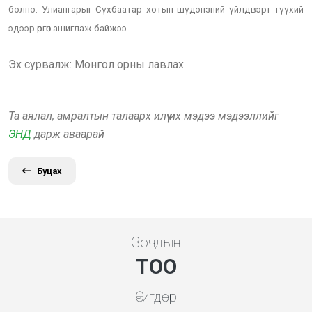
болно. Улиангарыг Сүхбаатар хотын шүдэнзний үйлдвэрт түүхий
эдээр өргөн ашиглаж байжээ.
Эх сурвалж: Монгол орны лавлах
Та аялал, амралтын талаарх илүү их мэдээ мэдээллийг
ЭНД
дарж аваарай
Буцах
Зочдын
ТОО
Өчигдөр