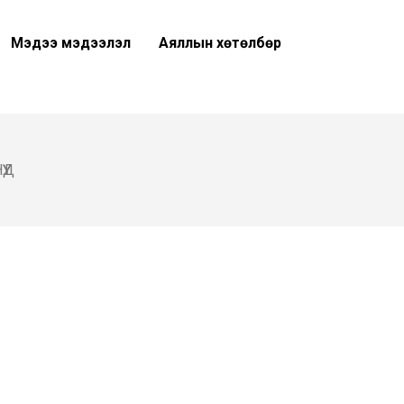
Мэдээ мэдээлэл
Аяллын хөтөлбөр
ҮД