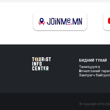
БИДНИЙ ТУХАЙ
Танилцуулга
Үйлчилгээний төрө
Хамтрагч байгуул
© Copyright 2010-
20