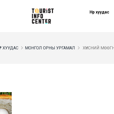
Нүүр хуудас
ҮР ХУУДАС
МОНГОЛ ОРНЫ УРГАМАЛ
ХҮНСНИЙ МӨӨГНҮ