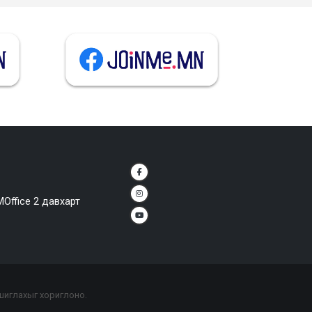
MOffice 2 давхарт
ашиглахыг хориглоно.