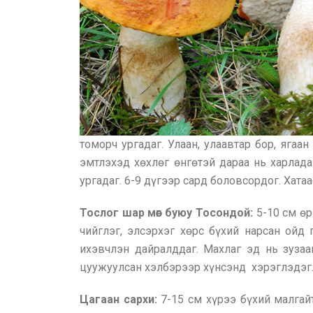
томорч ургадаг. Улаан, улаавтар бор, ягаа
эмтлэхэд хөхлөг өнгөтэй дараа нь харлада
ургадаг. 6-9 дүгээр сард боловсордог. Хат
Тослог шар мөөг буюу Тосондой:
5-10 см өр
чийглэг, элсэрхэг хөрс бүхий нарсан ойд 
ихэвчлэн дайралддаг. Махлаг эд нь зузаан
цуужуулсан хэлбэрээр хүнсэнд хэрэглэдэг
Цагаан сархи:
7-15 см хүрээ бүхий малгай