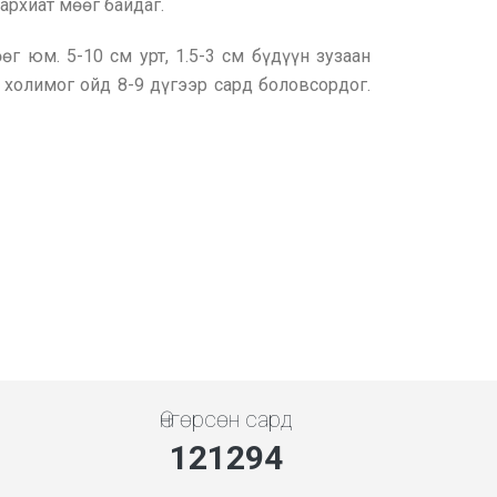
сархиат мөөг байдаг.
өг юм. 5-10 см урт, 1.5-3 см бүдүүн зузаан
, холимог ойд 8-9 дүгээр сард боловсордог.
Өнгөрсөн сард
139955