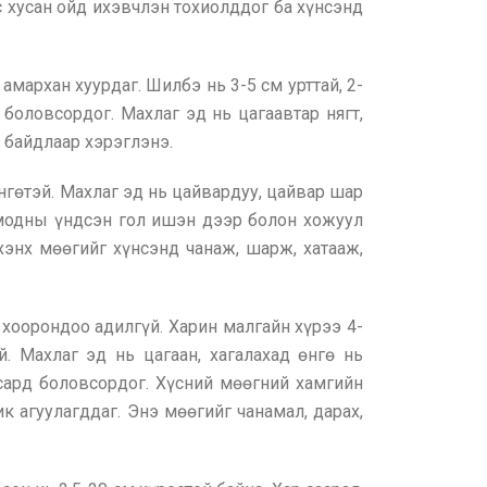
рс хусан ойд ихэвчлэн тохиолддог ба хүнсэнд
мархан хуурдаг. Шилбэ нь 3-5 см урттай, 2-
 боловсордог. Махлаг эд нь цагаавтар нягт,
 байдлаар хэрэглэнэ.
нгөтэй. Махлаг эд нь цайвардуу, цайвар шар
 модны үндсэн гол ишэн дээр болон хожуул
хэнх мөөгийг хүнсэнд чанаж, шарж, хатааж,
ь хоорондоо адилгүй. Харин малгайн хүрээ 4-
ай. Махлаг эд нь цагаан, хагалахад өнгө нь
р сард боловсордог. Хүсний мөөгний хамгийн
к агуулагддаг. Энэ мөөгийг чанамал, дарах,