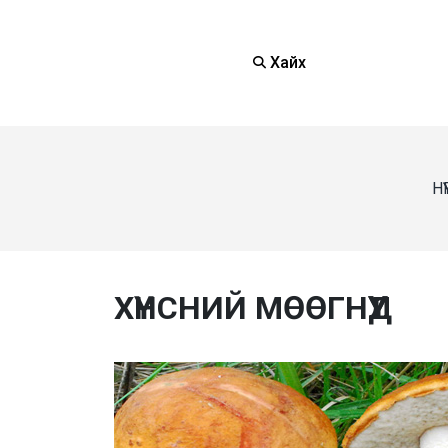
Хайх
НҮ
ХҮНСНИЙ МӨӨГНҮҮД