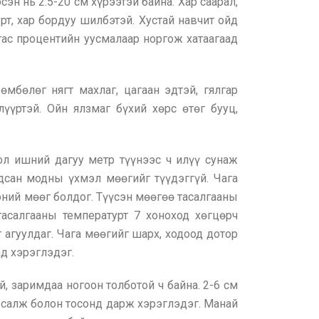
эн нь 2.5-20 см хүрээтэй байна. Хар саарал,
урт, хар бордуу шилбэтэй. Хустай навчит ойд
гас процентийн уусмалаар норгож хатаагаад
мбөлөг нягт махлаг, цагаан эдтэй, гялгар
лүүртэй. Ойн ялзмаг бүхий хөрс өтөг бууц,
Гол ишний дагуу метр түүнээс ч илүү сунаж
удсан модны үхмэл мөөгийг түүдэггүй. Чага
эний мөөг болдог. Түүсэн мөөгөө тасалгааны
тасалгааны температурт 7 хоноход хөгцөрч
 агуулдаг. Чага мөөгийг шарх, ходоод дотор
д хэрэглэдэг.
й, заримдаа ногоон толботой ч байна. 2-6 см
Давсалж болон тосонд дарж хэрэглэдэг. Манай