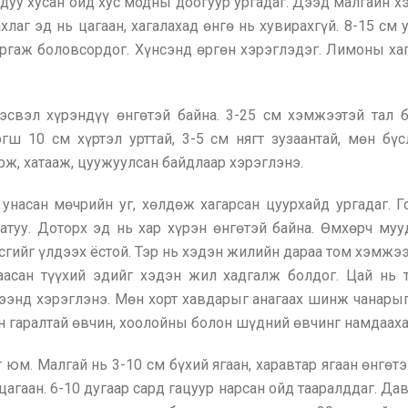
уу хусан ойд хус модны доогуур ургадаг. Дээд малгайн хэс
лаг эд нь цагаан, хагалахад өнгө нь хувирахгүй. 8-15 см 
ургаж боловсордог. Хүнсэнд өргөн хэрэглэдэг. Лимоны ха
эсвэл хүрэндүү өнгөтэй байна. 3-25 см хэмжээтэй тал бө
эгш 10 см хүртэл урттай, 3-5 см нягт зузаантай, мөн бүс
рж, хатааж, цуужуулсан байдлаар хэрэглэнэ.
 унасан мөчрийн уг, хөлдөж хагарсан цуурхайд ургадаг. 
хатуу. Доторх эд нь хар хүрэн өнгөтэй байна. Өмхөрч му
сгийг үлдээх ёстой. Тэр нь хэдэн жилийн дараа том хэмжэ
таасан түүхий эдийг хэдэн жил хадгалж болдог. Цай нь 
ээнд хэрэглэнэ. Мөн хорт хавдарыг анагаах шинж чанарыг
н гаралтай өвчин, хоолойны болон шүдний өвчинг намдааха
юм. Малгай нь 3-10 см бүхий ягаан, харавтар ягаан өнгөтэ
 цагаан. 6-10 дугаар сард гацуур нарсан ойд тааралддаг. 