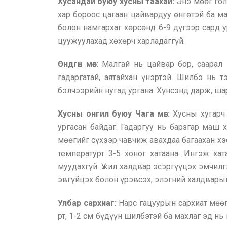
Хусандай буюу хусны таахай:
Энэ мөөг голд
хар бороос цагаан цайвардуу өнгөтэй ба мах
болон намгархаг хөрсөнд 6-9 дүгээр сард 
цуужуулахад хөхөрч харладаггүй.
Өндгөн мөөг:
Малгай нь цайвар бор, саарал 
гадаргатай, аятайхан үнэртэй. Шилбэ нь т
бэлчээрийн нугад ургана. Хүнсэнд дарж, ша
Хусны онгил буюу Чага мөөг:
Хусны хугарч
ургасан байдаг. Гадаргуу нь барзгар маш 
мөөгийг сүхээр чавчиж авахдаа багаахан хэ
температурт 3-5 хоног хатаана. Ингэж ха
муудахгүй. Үжил халдвар эсэргүүцэх эмчилг
эвгүйцэх болон үрэвсэх, элэгний халдвары
Улбар сархиаг:
Нарс гацуурын сархиат мөөг 
рт, 1-2 см бүдүүн шилбэтэй ба махлаг эд нь