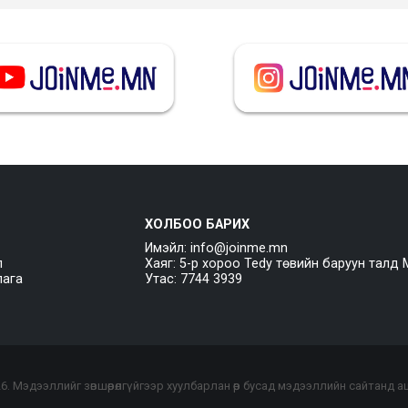
ХОЛБОО БАРИХ
Имэйл: info@joinme.mn
л
Хаяг: 5-р хороо Tedy төвийн баруун талд 
лага
Утас: 7744 3939
26
. Мэдээллийг зөвшөөрөлгүйгээр хуулбарлан өөр бусад мэдээллийн сайтанд 