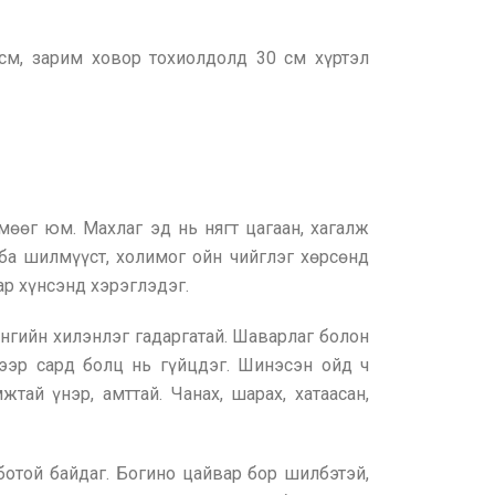
см, зарим ховор тохиолдолд 30 см хүртэл
 мөөг юм. Махлаг эд нь нягт цагаан, хагалж
 ба шилмүүст, холимог ойн чийглэг хөрсөнд
ар хүнсэнд хэрэглэдэг.
 өнгийн хилэнлэг гадаргатай. Шаварлаг болон
үгээр сард болц нь гүйцдэг. Шинэсэн ойд ч
тай үнэр, амттай. Чанах, шарах, хатаасан,
лботой байдаг. Богино цайвар бор шилбэтэй,