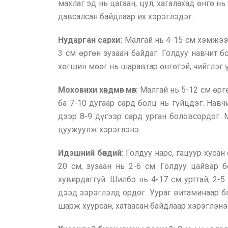
махлаг эд нь цагаан, цул, хагалахад өнгө н
давсалсан байдлаар их хэрэглэдэг.
Нударган сархи:
Малгай нь 4-15 см хэмжээт
3 см өргөн зузаан байдаг. Голдуу навчит б
хөгшин мөөг нь шаравтар өнгөтэй, чийглэг 
Моховихи хөвдмөг мөөг:
Малгай нь 5-12 см өрг
ба 7-10 дугаар сард болц нь гүйцдэг. На
дээр 8-9 дүгээр сард урган боловсордог. 
цуужуулж хэрэглэнэ.
Идэшний бөөндий:
Голдуу нарс, гацуур хусан
20 см, зузаан нь 2-6 см. Голдуу цайвар бо
хувирдаггүй. Шилбэ нь 4-17 см урттай, 2-5
дээд зэрэглэлд ордог. Уураг витаминаар ба
шарж хуурсан, хатаасан байдлаар хэрэглэнэ