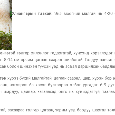
Улиангарын таахай:
Энэ мөөгний малгай нь 4-20 
н өнгөтэй гөлгөр хилэнлэг гадаргатай, хүнсэнд хэрэглэдэг
г. 8-14 см орчим цагаан саарал шилбэтэй. Голдуу навчит
аасан болон шинэхэн түүсэн үед нь эсвэл даршилсан байдла
гөн хүрээ бүхий малгайтай, цагаан саарал, шар, хүрэн бор
ганц нэгээрээ ба хэсэг бүлгээрээ элбэг ургадаг. 6-9 д
 шардуу, цайвар, хагалахад өнгө нь хувирдаггүй, тааламж
.
тай, захаараа гөлгөр цагаан, зарим үед бордуу шаргал то