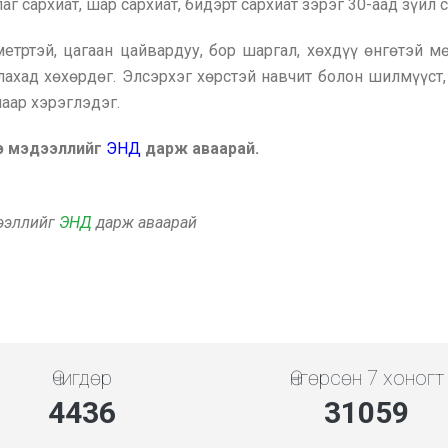
лаг сархиат, шар сархиат, бидэрт сархиат зэрэг 30-аад зүйл 
етртэй, цагаан цайвардуу, бор шаргал, хөхдүү өнгөтэй мө
лахад хөхөрдөг. Элсэрхэг хөрстэй навчит болон шилмүүст
длаар хэрэглэдэг.
ээ мэдээллийг
ЭНД
дарж аваарай.
дээллийг
ЭНД
дарж аваарай
Өчигдөр
Өнгөрсөн 7 хоногт
5119
35837