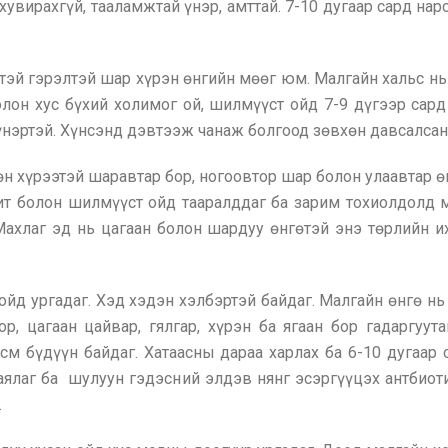
ь хувирахгүй, тааламжтай үнэр, амттай. 7-10 дугаар сард на
эй гэрэлтэй шар хүрэн өнгийн мөөг юм. Малгайн хальс нь а
олон хус бүхий холимог ой, шилмүүст ойд 7-9 дүгээр сард
үнэртэй. Хүнсэнд дэвтээж чанаж болгоод зөвхөн давсалсан
өн хүрээтэй шаравтар бор, ногоовтор шар болон улаавтар ө
вчит болон шилмүүст ойд тааралддаг ба зарим тохиолдолд
Махлаг эд нь цагаан болон шардуу өнгөтэй энэ төрлийн и
 ойд ургадаг. Хэд хэдэн хэлбэртэй байдаг. Малгайн өнгө н
р, цагаан цайвар, гялгар, хүрэн ба ягаан бор гадаргуут
 см бүдүүн байдаг. Хатаасны дараа харлах ба 6-10 дугаа
ялаг ба шулуун гэдэсний элдэв нянг эсэргүүцэх антбиоти
.