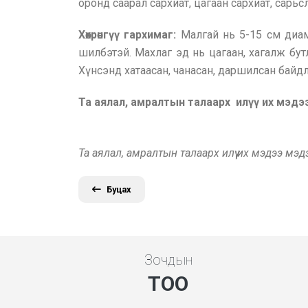
оронд саарал сархиат, цагаан сархиат, сарьс
Хөхрөнгүү гархимаг:
Малгай нь 5-15 см диам
шилбэтэй. Махлаг эд нь цагаан, хагалж бут
Хүнсэнд хатаасан, чанасан, даршилсан бай
Та аялал, амралтын талаарх илүү их мэд
Та аялал, амралтын талаарх илүү их мэдээ мэ
Буцах
Зочдын
ТОО