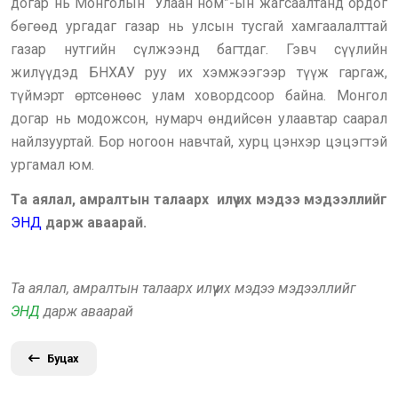
догар нь Монголын “Улаан ном”-ын жагсаалтанд ордог
бөгөөд ургадаг газар нь улсын тусгай хамгаалалттай
газар нутгийн сүлжээнд багтдаг. Гэвч сүүлийн
жилүүдэд БНХАУ руу их хэмжээгээр түүж гаргаж,
түймэрт өртсөнөөс улам ховордсоор байна. Монгол
догар нь модожсон, нумарч өндийсөн улаавтар саарал
найлзууртай. Бор ногоон навчтай, хурц цэнхэр цэцэгтэй
ургамал юм.
Та аялал, амралтын талаарх илүү их мэдээ мэдээллийг
ЭНД
дарж аваарай.
Та аялал, амралтын талаарх илүү их мэдээ мэдээллийг
ЭНД
дарж аваарай
Буцах