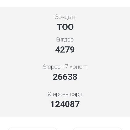
Зочдын
ТОО
Өчигдөр
4279
Өнгөрсөн 7 хоногт
28687
Өнгөрсөн сард
133632