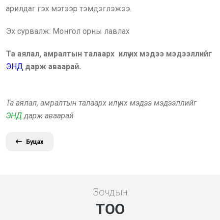
арилдаг гэх мэтээр тэмдэглэжээ.
Эх сурвалж: Монгол орны лавлах
Та аялал, амралтын талаарх илүү их мэдээ мэдээллийг
ЭНД
дарж аваарай.
Та аялал, амралтын талаарх илүү их мэдээ мэдээллийг
ЭНД
дарж аваарай
Буцах
Зочдын
ТОО