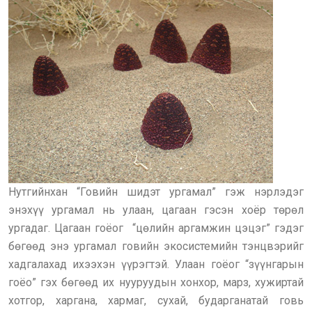
Нутгийнхан “Говийн шидэт ургамал” гэж нэрлэдэг
энэхүү ургамал нь улаан, цагаан гэсэн хоёр төрөл
ургадаг. Цагаан гоёог “цөлийн аргамжин цэцэг” гэдэг
бөгөөд энэ ургамал говийн экосистемийн тэнцвэрийг
хадгалахад ихээхэн үүрэгтэй. Улаан гоёог “зүүнгарын
гоёо” гэх бөгөөд их нууруудын хонхор, марз, хужиртай
хотгор, харгана, хармаг, сухай, бударганатай говь