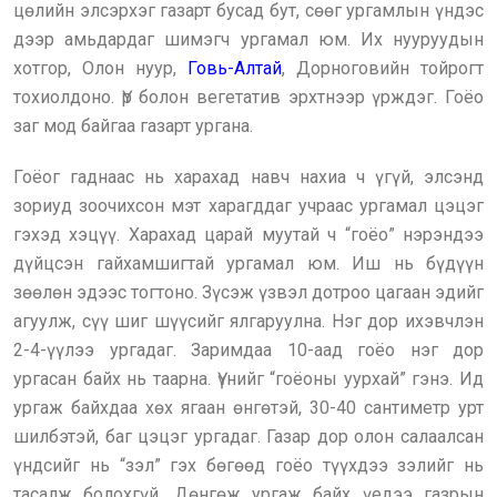
цөлийн элсэрхэг газарт бусад бут, сөөг ургамлын үндэс
дээр амьдардаг шимэгч ургамал юм. Их нууруудын
хотгор, Олон нуур,
Говь-Алтай
, Дорноговийн тойрогт
тохиолдоно. Үр болон вегетатив эрхтнээр үрждэг. Гоёо
заг мод байгаа газарт ургана.
Гоёог гаднаас нь харахад навч нахиа ч үгүй, элсэнд
зориуд зоочихсон мэт харагддаг учраас ургамал цэцэг
гэхэд хэцүү. Харахад царай муутай ч “гоёо” нэрэндээ
дүйцсэн гайхамшигтай ургамал юм. Иш нь бүдүүн
зөөлөн эдээс тогтоно. Зүсэж үзвэл дотроо цагаан эдийг
агуулж, сүү шиг шүүсийг ялгаруулна. Нэг дор ихэвчлэн
2-4-үүлээ ургадаг. Заримдаа 10-аад гоёо нэг дор
ургасан байх нь таарна. Үүнийг “гоёоны уурхай” гэнэ. Ид
ургаж байхдаа хөх ягаан өнгөтэй, 30-40 сантиметр урт
шилбэтэй, баг цэцэг ургадаг. Газар дор олон салаалсан
үндсийг нь “зэл” гэх бөгөөд гоёо түүхдээ зэлийг нь
тасалж болохгүй. Дөнгөж ургаж байх үедээ газрын