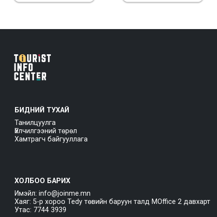
БИДНИЙ ТУХАЙ
Танилцуулга
Үйлчилгээний төрөл
Хамтрагч байгууллага
ХОЛБОО БАРИХ
Имэйл: info@joinme.mn
Хаяг: 5-р хороо Tedy төвийн баруун талд MOffice 2 давхарт
Утас: 7744 3939