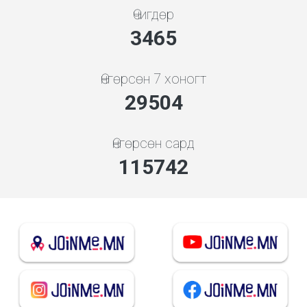
Өчигдөр
3865
Өнгөрсөн 7 хоногт
32908
Өнгөрсөн сард
129097