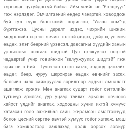
хөрснөөс цухуйдаггүй байна. Ийм үеийг нь “бэлцрүүт”
гэж нэрлэдэг. Эмчилгээний өндөр чанартай, ховордож
буй тул түүж бэлтгэхийг хориглон, “Улаан ном”-д
бүртгэжээ. Цусны даралт ихдэх, чихрийн шижин,
мэдрэлийн хэрлэг өвчин, толгой өвдөх, дүйрэх, үе мөч
өвдөх, элэг бөөрний үрэвсэл, давсагны хүүдийн ханын
үрэвсэлыг анагаах шидтэй. Цус төлжүүлэх онцгой
чадвартай учир говийнхон “залуужуулах шидтэй” гэж
ярих нь ч бий. Түүнчлэн өтгөн хатах, ходоод цанхайх,
өвдөг, бөөр, нуруу шархиран өвдөх өвчнийг засах,
бэлгийн чалх сайжруулах зорилгоор ардын эмнэлэгт
ашиглаж иржээ. Мөн анагаах сударт гоёог сэтгэлийн
түгшүүр арилгах, уур уцаар тайлах, арьсны өвчнөөс
хайрст үлдийг анагаах, ходоодны хүчил ихтэй хүмүүс
хатаасан гоёо зажилбал сайн, жирэмсэн эмэгтэйчүүд
болон цөсний сөргөө өвчтэй хүмүүс гоёог хатааж, маш
бага хэмжээгээр зажлахад цээж хорсох зовиур