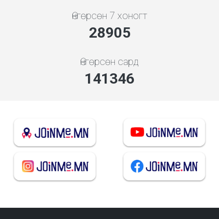
Өнгөрсөн 7 хоногт
28905
Өнгөрсөн сард
141346