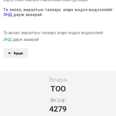
Та аялал, амралтын талаарх илүү их мэдээ мэдээллийг
ЭНД
дарж аваарай.
Та аялал, амралтын талаарх илүү их мэдээ мэдээллийг
ЭНД
дарж аваарай
Буцах
Зочдын
ТОО
Өчигдөр
4279