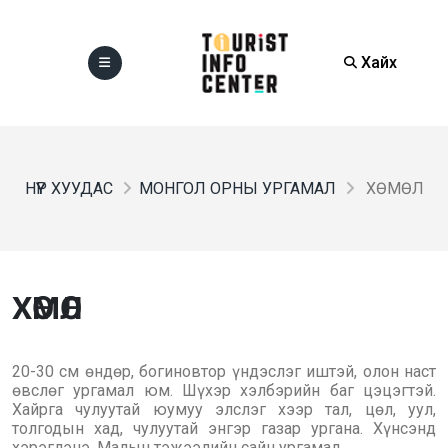
Хайх
НҮҮР ХУУДАС
МОНГОЛ ОРНЫ УРГАМАЛ
ХӨМӨЛ
ХӨМӨЛ
20-30 см өндөр, богиновтор үндэслэг иштэй, олон наст
өвслөг ургамал юм. Шүхэр хэлбэрийн баг цэцэгтэй.
Хайрга чулуутай юумуу элслэг хээр тал, цөл, уул,
толгодын хад, чулуутай энгэр газар ургана. Хүнсэнд
хэрэглэнэ. Малын тэжээлийн сайн ургамал.