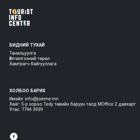
БИДНИЙ ТУХАЙ
Танилцуулга
Үйлчилгээний төрөл
Хамтрагч байгууллага
ХОЛБОО БАРИХ
Имэйл: info@joinme.mn
Хаяг: 5-р хороо Tedy төвийн баруун талд MOffice 2 давхарт
Утас: 7744 3939