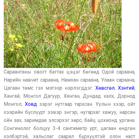
Сараантаны овогт багтах цэцэг бөгөөд Одой сараана,
Нарийн навчит сараана, Намхан сараана, Улаан сараана,
Цагаан төмс гэх мэтээр нэрлэгддэг.
Хөвсгөл
,
Хэнтий
,
Хангай, Монгол Дагуур, Хянган, Дундад халх, Дорнод
Монгол,
Ховд
зэрэг нутгаар тархсан. Уулын хээр, ойт
хээрийн бүслүүрт ээвэр энгэр, нугархаг хажуу, нарсан
ойн зах, заримдаа элсэрхэг хөрс, байц цохионд ургана.
Сонгинолог болцуу 3-4 сантиметр урт, цагаан өндгөн
хэлбэртэй, хальслаг саарал бүрхүүлтэй олон наст