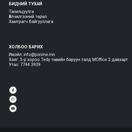
БИДНИЙ ТУХАЙ
Танилцуулга
Үйлчилгээний төрөл
Хамтрагч байгууллага
ХОЛБОО БАРИХ
Имэйл: info@joinme.mn
Хаяг: 5-р хороо Tedy төвийн баруун талд MOffice 2 давхарт
Утас: 7744 3939