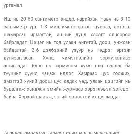
ургамал.
Иш нь 20-60 сантиметр өндөр, нарийхан. Навч нь 3-10
сантиметр урт, 1-3 миллиметр өргөн, цувраа, дотогш
шамарсан ирмэгтэй, ишний дунд хэсэгт олноороо
байрладаг. Цэцэг нь тод улаан өнгөтэй, доош унжсан
байдалтай, 2-6 дэлбээний үзүүр нь гэдрэг эргэж
дугирагласан. Хүнс, чимэглэлийн зориулалтаар
ашигладаг. Үндэс нь сармисны хумс шиг салдаг ба
түүнийг сүүнд чанаж иддэг. Хамраас цус гоожих,
эмэгтэй хүний доош цус алдах үед, улаан цэцгийг нь
буцалгаж хандлан эмийн журмаар хэрэглэвэл зогсдог
байна. Хорхой шавьж, зөгий, эрвээхэй их цуглардаг.
Та аялал, амралтын талаарх илүү их мэдээ мэдээллийг