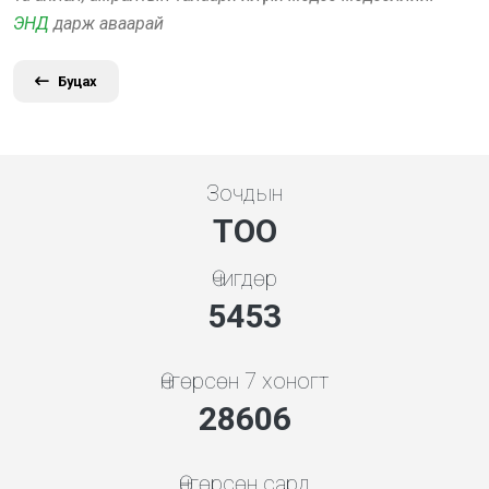
ЭНД
дарж аваарай
Буцах
Зочдын
ТОО
Өчигдөр
5843
Өнгөрсөн 7 хоногт
30649
Өнгөрсөн сард