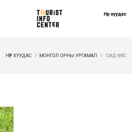
Нүүр хуудас
НҮҮР ХУУДАС
МОНГОЛ ОРНЫ УРГАМАЛ
СӨД ӨВС