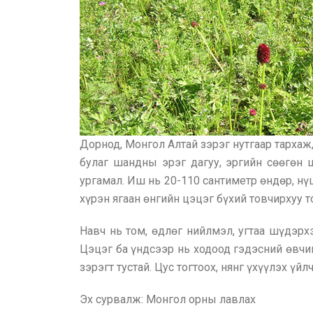
Дорнод, Монгол Алтай зэрэг нутгаар тархаж, 
булаг шандны эрэг дагуу, эргийн сөөгөн ш
ургамал. Иш нь 20-110 сантиметр өндөр, нү
хүрэн ягаан өнгийн цэцэг бүхий товчирхуу т
Навч нь том, өдлөг нийлмэл, угтаа шүдэрхэ
Цэцэг ба үндсээр нь ходоод гэдэсний өвчин
зэрэгт тустай. Цус тогтоох, нянг үхүүлэх ү
Эх сурвалж: Монгол орны лавлах