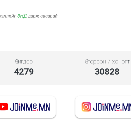
дээллийг
ЭНД
дарж аваарай
Өчигдөр
Өнгөрсөн 7 хоногт
4279
30828