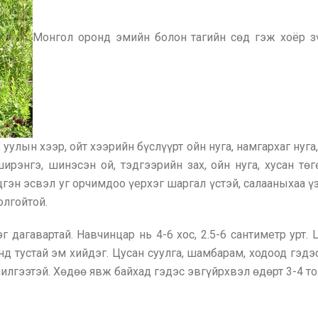
Монгол оронд эмийн болон тагийн сөд гэж хоёр з
уулын хээр, ойт хээрийн бүслүүрт ойн нуга, намгархаг нуга, н
ирэнгэ, шинэсэн ой, тэдгээрийн зах, ойн нуга, хусан төг
цгэн эсвэл уг орчимдоо үерхэг шаргал үстэй, салааныхаа үз
олгойтой.
г дагавартай. Навчинцар нь 4-6 хос, 2.5-6 сантиметр урт.
д тустай эм хийдэг. Цусан суулга, шамбарам, ходоод гэдэс
йлчилгээтэй. Хөдөө явж байхад гэдэс эвгүйрхвэл өдөрт 3-4 т