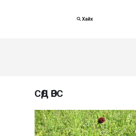
Хайх
СӨД ӨВС