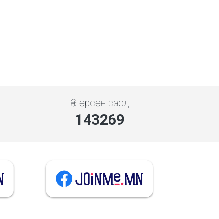
Өнгөрсөн сард
143269