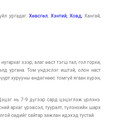
үйл ургадаг.
Хөвсгөл
,
Хэнтий,
Ховд,
Хангай,
угархаг хээр, алаг өвст тэгш тал, гол горхи,
өлд ургана. Том үндэслэг иштэй, олон наст
үүрт хурууны өндөгнөөс томгүй ягаан хүрэн,
 Цэцэг нь 7-9 дүгээр сард цэцэглэж үрлэнэ.
ний архаг үрэвсэл, тууралт, түлэнхийн шарх
олгой сөдийг сайтар зажлан идэхэд тустай.