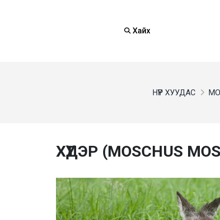
Хайх
НҮҮР ХУУДАС
МО
ХҮДЭР (MOSCHUS MOS