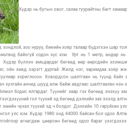
Хүдэр нь бугын овог, салаа туурайтны багт хама
, хондлой, зоо нуруу, биеийн хоёр талаар бүдэгхэн шар то
амьтанд байхгүй содон зүс юм. Урт нь 1 метр, өндөр нь
. Хүдэр бүллэн амьдардаг бөгөөд өөр өөрсдийн эзэмшил
г, ойн хөвд зэрэгт дуртай. Жилд нэг, заримдаа хоёр жи
хуулиар хориглосон. Ховордсон шалтгаан нь түүнд байх 
вч хулгайн анчид шууд алж байж авдгаас шалтгаалан нэн х
лмэл бодис ялгардаг. Түүнийг заар гэх бөгөөд энэхүү з
тээгдэхүүний гол түүхий эд бөгөөд дэлхийн зах зээлд алтн
 эмийн чухал түүхий эд ч болдог. Дэлхийн 10 гаруйхан у
гол улс юм. Хүдэр 1980 онд 44000 байсан бол одоо Алтай
гойгоор агнагдаж цөөрсөн бөгөөд одоо бараг үзэгдэхээ 