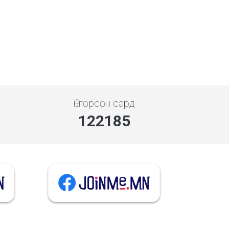
Өнгөрсөн сард
136284