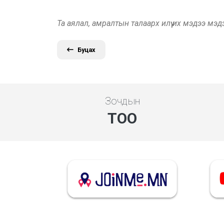
Та аялал, амралтын талаарх илүү их мэдээ мэ
Буцах
Зочдын
ТОО