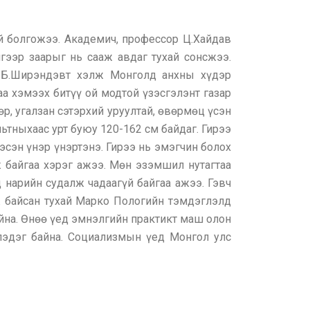
й болгожээ. Академич, профессор Ц.Хайдав
гээр заарыг нь сааж авдаг тухай сонсжээ.
ч Б.Ширэндэвт хэлж Монголд анхны хүдэр
аа хэмээх битүү ой модтой үзэсгэлэнт газар
өр, угалзан сэтэрхий уруултай, өвөрмөц үсэн
ьтныхаас урт буюу 120-162 см байдаг. Гирээ
эсэн үнэр үнэртэнэ. Гирээ нь эмэгчин болох
 байгаа хэрэг ажээ. Мөн эзэмшил нутагтаа
д нарийн судалж чадаагүй байгаа ажээ. Гэвч
ж байсан тухай Марко Пологийн тэмдэглэлд
айна. Өнөө үед эмнэлгийн практикт маш олон
глэдэг байна. Социализмын үед Монгол улс