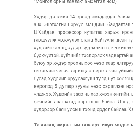
"Монгол орны лавлах" эмхэтгэл ном)
Хүдэр дэлхийн 14 оронд амьдардаг байна.
анх Энэтхэгийн эрүүл мэндийн байдалтай 
Ц.Хайдав профессор нутагтаа харьж ирс
гаршуулж үржүүлэх станц байгуулагдсан түү
хүдрийн станц, хүдэр судлалын төв ажиллаж 
бүрхүүлтэй, хүйтнийг тэсвэрлэх чадвартай 
буюу эр хүдэр орооныхоо үеэр заар ялгаруу
гирэгчинтэйгээ харилцан ойртох зан үйли
бусад хүдрийг оруулахгүйн тулд бут сөөгөн
европод 5 дугаар зууны үеэс хэрэглэж ир
үлджээ. Хүдрийн заар нь хар хүрэн өнгийн,
өвчнийг анагаахад хэрэглэж байна. Дээд 
хүдэрээр баян улсын тоонд ордог байлаа. 
Та аялал, амралтын талаарх илүү их мэдээ