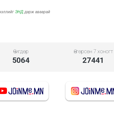
дээллийг
ЭНД
дарж аваарай
Өчигдөр
Өнгөрсөн 7 хоногт
5648
30608