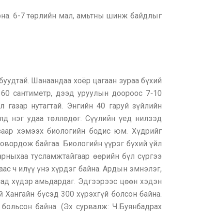
арна. 6-7 төрлийн мал, амьтны шинж байдлыг
лбуудтай. Шанаандаа хоёр цагаан зураа бүхий
 60 сантиметр, дээд уруулын доороос 7-10
 газар нутагтай. Энгийн 40 гаруй зүйлийн
лд нэг удаа төллөдөг. Сүүлийн үед нилээд
заар хэмээх биологийн бодис юм. Хүдрийг
овордож байгаа. Биологийн үүрэг бүхий үйл
аарныхаа тусламжтайгаар өөрийн бүл сүргээ
аас ч илүү үнэ хүрдэг байна. Ардын эмнэлэг,
лсад хүдэр амьдардаг. Эдгээрээс цөөн хэдэн
 Хангайн бүсэд 300 хүрэхгүй болсон байна.
больсон байна. (Эх сурвалж: Ч.Буянбадрах