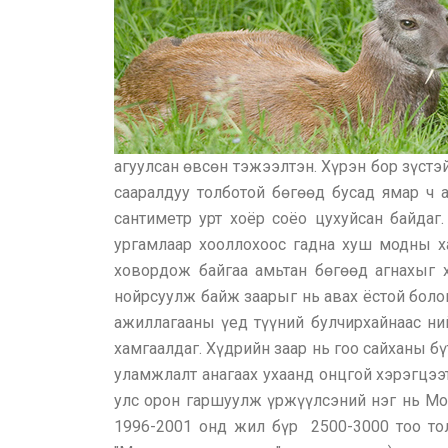
агуулсан өвсөн тэжээлтэн. Хүрэн бор зүстэй
сааралдуу толботой бөгөөд бусад ямар ч 
сантиметр урт хоёр соёо цухуйсан байдаг
ургамлаар хооллохоос гадна хуш модны ха
ховордож байгаа амьтан бөгөөд агнахыг 
нойрсуулж байж заарыг нь авах ёстой боло
ажиллагааны үед түүний булчирхайнаас ний
хамгаалдаг. Хүдрийн заар нь гоо сайханы бү
уламжлалт анагаах ухаанд онцгой хэрэгцээт
улс орон гаршуулж үржүүлсэний нэг нь Мон
1996-2001 онд жил бүр 2500-3000 тоо тол