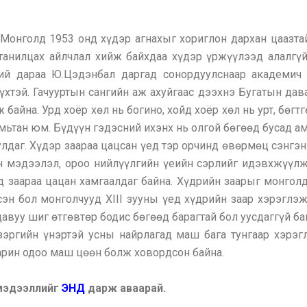
 Монголд 1953 онд хүдэр агнахыг хориглон дархан цаазта
танилцах айлчлал хийж байхдаа хүдэр үржүүлээд алалгүй
ний дараа Ю.Цэдэнбал даргад сонордуулснаар академи
хтэй. Гачууртын сангийн аж ахуйгаас дээхнэ Бугатын дав
байна. Урд хоёр хөл нь богино, хойд хоёр хөл нь урт, бөгтг
амьтан юм. Бүдүүн гэдэсний ихэнх нь олгой бөгөөд бусад ам
лдаг. Хүдэр заараа цацсан үед тэр орчинд өвөрмөц сэнгэн
йн мэдээлэл, ороо нийлүүлгийн үеийн сэрлийг идэвхжүүлж
д заараа цацан хамгаалдаг байна. Хүдрийн заарыг монгол
сэн бол монголчууд XIII зууны үед хүдрийн заар хэрэглэ
 цавуу шиг өтгөвтөр бодис бөгөөд барагтай бол уусдаггүй б
зэргийн үнэртэй усны найрлагад маш бага тунгаар хэрэ
Харин одоо маш цөөн болж ховордсон байна.
 мэдээллийг
ЭНД
дарж аваарай.