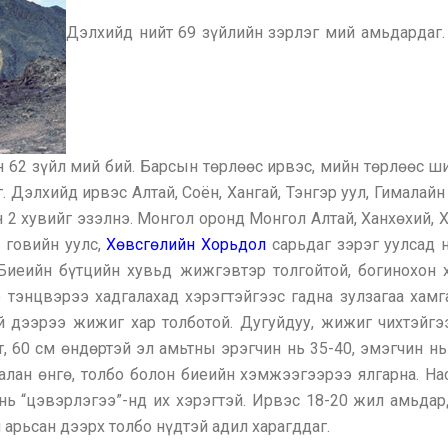
Дэлхийд нийт 69 зүйлийн зэрлэг мий амьдардаг. 
 62 зүйл мий бий. Барсын төрлөөс ирвэс, мийн төрлөөс ш
 Дэлхийд ирвэс Алтай, Соён, Хангай, Тэнгэр уул, Гималайн
н 2 хувийг эзэлнэ. Монгол оронд Монгол Алтай, Ханхөхий, Х
 говийн уулс,
Хөвсгөлийн Хорьдол
сарьдаг зэрэг уулсад 
Биеийн бүтцийн хувьд жижгэвтэр толгойтой, богинохон х
 тэнцвэрээ хадгалахад хэрэгтэйгээс гадна зулзагаа хам
й дээрээ жижиг хар толботой. Дугуйдуу, жижиг чихтэйгээ
, 60 см өндөртэй эл амьтны эрэгчин нь 35-40, эмэгчин н
аалан өнгө, толбо болон биеийн хэмжээгээрээ ялгарна. Н
 нь “цэвэрлэгээ”-нд их хэрэгтэй. Ирвэс 18-20 жил амьда
 арьсан дээрх толбо нүдтэй адил харагддаг.