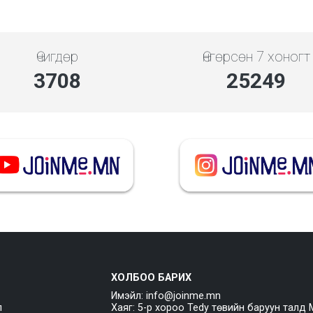
Өчигдөр
Өнгөрсөн 7 хоногт
4279
29134
ХОЛБОО БАРИХ
Имэйл: info@joinme.mn
л
Хаяг: 5-р хороо Tedy төвийн баруун талд 