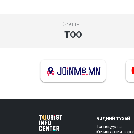
Зочдын
ТОО
БИДНИЙ ТУХАЙ
Танилцуулга
Үйлчилгээний төрө