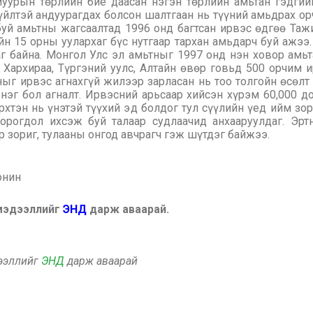
уурын төрлийн бие даасан нэгэн төрлийн амьтан гэдгий
үйлтэй андуурагдах болсон шалтгаан нь түүний амьдрах о
уй амьтны жагсаалтад 1996 онд багтсан ирвэс өдгөө Тажик
йн 15 орны уулархаг бүс нутгаар тархан амьдарч буй ажэ
аг байна. Монгол Улс эл амьтныг 1997 онд нэн ховор амь
, Хархираа, Түргэний уулс, Алтайн өвөр говьд 500 орчим 
ыг ирвэс агнахгүй жилээр зарласан нь тоо толгойн өсөлт
нэг бол агналт. Ирвэсний арьсаар хийсэн хүрэм 60,000 
рхтэн нь үнэтэй түүхий эд болдог тул сүүлийн үед ийм зо
хорогдол ихсэж буй талаар судлаачид анхааруулдаг. Эрт
 зориг, тулааны онгод авчрагч гэж шүтдэг байжээ.
онин
 мэдээллийг
ЭНД
дарж аваарай.
дээллийг
ЭНД
дарж аваарай