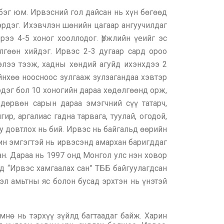
бэг юм. Ирвэсний гол дайсан нь хүн бөгөөд
сэрдэг. Ихэвчлэн шөнийн цагаар ангуучилдаг
рээ 4-5 хоног хооллодог. Үржлийн үеийг эс
гөөн хийдэг. Ирвэс 2-3 дугаар сард ороо
элээ тээж, хадны хөндий агуйд ихэнхдээ 2
ийнхөө ноосноос зулгааж зулзагандаа хэвтэр
эдэг бол 10 хоногийн дараа хөдөлгөөнд орж,
 дөрвөн сарын дараа эмэгчний сүү татарч,
р, аргалиас гадна тарвага, туулай, огодой,
у довтлох нь бий. Ирвэс нь байгальд өөрийн
чин эмгэгтэй нь ирвэсэнд амархан баригддаг
ан. Дараа нь 1997 онд Монгол улс нэн ховор
д “Ирвэс хамгаалах сан” ТББ байгуулагдсан
эл амьтны яс болон бусад эрхтэн нь үнэтэй
мнө нь тэрхүү зүйлд багтаадаг байж. Харин