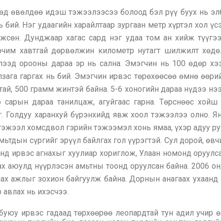
өд өвөлдөө идэш тэжээлээсээ болоод бэл рүү буух нь эл
 бий. Нэг удаагийн харайлтаар зургаан метр хүртэл хол ү
жсөн. Дунджаар хагас сард нэг удаа том ан хийж түүгээ
рчим хавтгай дөрвөлжин километр нутагт шилжилт хөдөл
ээд орооны дараа эр нь сална. Эмэгчин нь 100 өдөр хэ
лзага гаргах нь бий. Эмэгчин ирвэс төрөхөөсөө өмнө өөр
стай, 500 грамм жинтэй байна. 5-6 хоногийн дараа нүдээ нэ
 сарын дараа танилцаж, агуйгаас гарна. Төрснөөс хойш
Голдуу харанхуй бүрэнхийд явж хоол тэжээлээ олно. Янги
 тэжээл хомсдвол гэрийн тэжээмэл хонь ямаа, үхэр адуу ру
мьтдын сүргийг эрүүл байлгах гол үүрэгтэй. Сул дорой, өв
онд ирвэс агнахыг хуулиар хориглож, Улаан номонд оруулс
ах аюулд нүүрлэсэн амьтны тоонд оруулсан байна. 2006 он
лах ажлыг зохион байгуулж байна. Дорнын анагаах ухаанд 
 авлах нь ихэсчээ.
 буюу ирвэс гадаад төрхөөрөө леопардтай тун адил учир ө