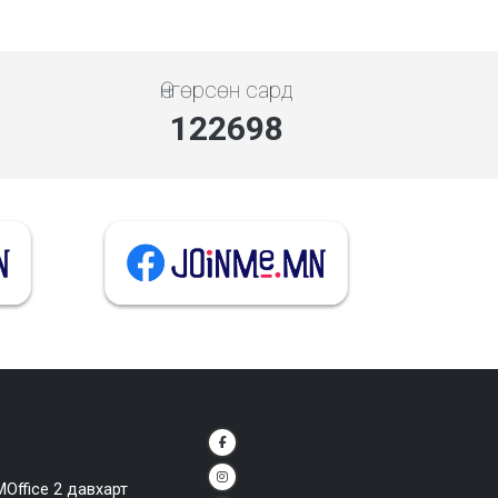
Өнгөрсөн сард
141575
MOffice 2 давхарт