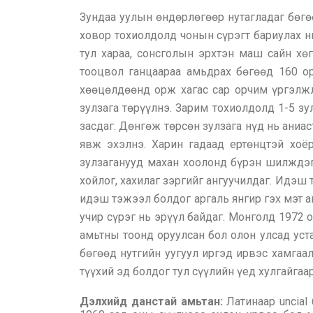
Зундаа уулын өндөрлөгөөр нутагладаг бөгө
ховор тохиолдолд чонын сүрэгт бариулах нь
тул хараа, сонсголын эрхтэн маш сайн хөг
тооцвол ганцаараа амьдрах бөгөөд 160 о
хөөцөлдөөнд орж хагас сар орчим үргэлжл
зулзага төрүүлнэ. Зарим тохиолдолд 1-5 зу
засдаг. Дөнгөж төрсөн зулзага нүд нь аниа
явж эхэлнэ. Харин гадаад ертөнцтэй хоёр
зулзаганууд махан хоолонд бүрэн шилждэг. 
хойлог, хахилаг зэргийг ангуучилдаг. Идэш
идэш тэжээл болдог аргаль янгир гэх мэт а
учир сүрэг нь эрүүл байдаг. Монголд 1972 
амьтны тоонд оруулсан бол олон улсад уст
бөгөөд нутгийн уугуул иргэд ирвэс хамгаа
түүхий эд болдог тул сүүлийн үед хулгайгаар
Дэлхийд данстай амьтан:
Латинаар uncial