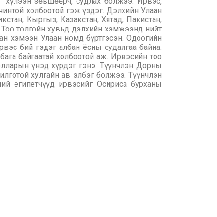
г хүлээн зөвшөөрч, судлах болжээ. Ирвэс,
рчинтой холбоотой гэж үздэг. Дэлхийн Улаан
стан, Кыргыз, Казакстан, Хятад, Пакистан,
э. Тоо толгойн хувьд дэлхийн хэмжээнд нийт
тан хэмээн Улаан номд бүртгэсэн. Одоогийн
ирвэс бий гэдэг албан ёсны судалгаа байна.
 бага байгаатай холбоотой аж. Ирвэсийн тоо
долларын үнэд хүрдэг гэнэ. Түүнчлэн Дорны
рилготой хулгайн ав элбэг болжээ. Түүнчлэн
ний египетчүүд ирвэсийг Осириса бурханы