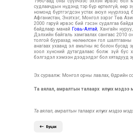
1960-аад оны сүүлчээс эхлэн ирвэс бол м
судлаачдын нүдэнд тэр бүр өртөлгүй, өөр з
номонд бүртгэгдсэн устах аюул нүүрлээд б
Афганистан, Энэтхэг, Монгол зэрэг Төв Ази
2000 гаруй ирвэс бий гэсэн судалгаа байд
байдлаар манай
Говь-Алтай
, Хангайн нуруу
Дэлхийн байгаль хамгаалах сангаас 2010 он
толгой буурахад нөлөөлсөн гол шалтгааны 
анагаах ухаанд эл амьтны яс болон бусад э
хоол хүнсний дутагдалаас болж зүй бус 
бэлгэдэл хэмээн дээдэлдэг бол хятадууд эр
Эх сурвалж: Монгол орны лавлах, Өдрийн с
Та аялал, амралтын талаарх илүү их мэдээ
Та аялал, амралтын талаарх илүү их мэдээ мэ
Буцах