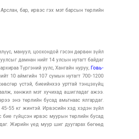
Арслан, бар, ирвэс гэх мэт барсын төрлийн
илүүс, мануул, цоохондой гэсэн дөрвөн зүйл
 уулсыг дамнан нийт 14 улсын нутагт байдаг
архираа Түргэний уулс, Хангайн нуруу,
Говь-
нийт 10 аймгийн 107 сумын нутагт 700-1200
өвсгөр үстэй, биеийнхээ урттай тэнцэхүйц
гаалж, хөнжил мэт хучихад ашигладаг ажээ.
рээ энэ төрлийн бусад амьтнаас ялгардаг.
ь 45-55 кг жинтэй. Ирвэсийн хэд хэдэн зүйл
ас бие гүйцсэн ирвэс муурын төрлийн бусад
рдаг. Жирийн үед муур шиг дуугарах бөгөөд