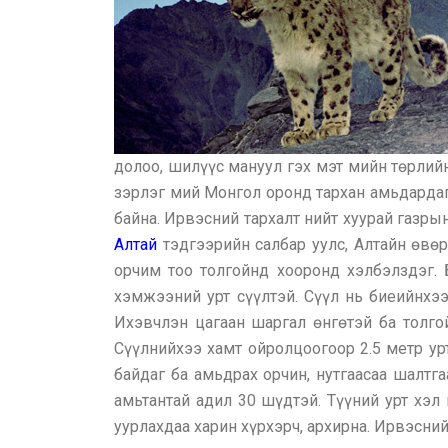
долоо, шилүүс мануул гэх мэт мийн төрлийн
зэрлэг мий Монгол оронд тархан амьдардаг.
байна. Ирвэсний тархалт нийт хуурай газры
Алтай
тэдгээрийн салбар уулс, Алтайн өвөр
орчим тоо толгойнд хооронд хэлбэлздэг. 
хэмжээний урт сүүлтэй. Сүүл нь биеийнхээ
Ихэвчлэн цагаан шаргал өнгөтэй ба толго
Сүүлнийхээ хамт ойролцоогоор 2.5 метр урт
байдаг ба амьдрах орчин, нутгаасаа шалтг
амьтантай адил 30 шүдтэй. Түүний урт хэл
уурлахдаа харин хүрхэрч, архирна. Ирвэсний