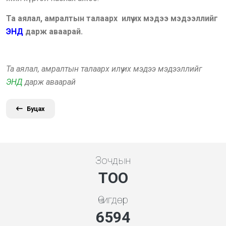
Та аялал, амралтын талаарх илүү их мэдээ мэдээллийг
ЭНД
дарж аваарай.
Та аялал, амралтын талаарх илүү их мэдээ мэдээллийг
ЭНД
дарж аваарай
Буцах
Зочдын
ТОО
Өчигдөр
7354