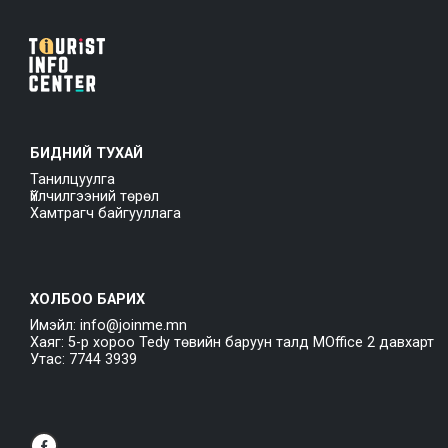
БИДНИЙ ТУХАЙ
Танилцуулга
Үйлчилгээний төрөл
Хамтрагч байгууллага
ХОЛБОО БАРИХ
Имэйл: info@joinme.mn
Хаяг: 5-р хороо Tedy төвийн баруун талд MOffice 2 давхарт
Утас: 7744 3939