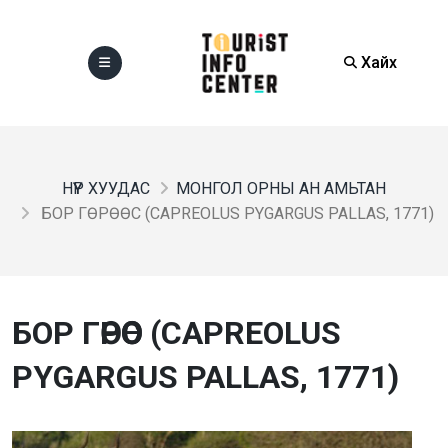
Хайх
НҮҮР ХУУДАС
МОНГОЛ ОРНЫ АН АМЬТАН
БОР ГӨРӨӨС (CAPREOLUS PYGARGUS PALLAS, 1771)
БОР ГӨРӨӨС (CAPREOLUS
PYGARGUS PALLAS, 1771)