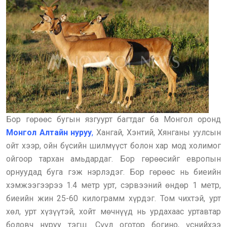
Бор гөрөөс бугын язгуурт багтдаг ба Монгол оронд
Монгол Алтайн нуруу
,
Хангай, Хэнтий, Хянганы уулсын
ойт хээр, ойн бүсийн шилмүүст болон хар мод холимог
ойгоор тархан амьдардаг. Бор гөрөөсийг европын
орнуудад буга гэж нэрлэдэг. Бор гөрөөс нь биеийн
хэмжээгээрээ 1.4 метр урт, сэрвээний өндөр 1 метр,
биеийн жин 25-60 килограмм хүрдэг. Том чихтэй, урт
хөл, урт хүзүүтэй, хойт мөчнүүд нь урдахаас уртавтар
боловч нуруу тэгш. Сүүл оготор богино, үснийхээ