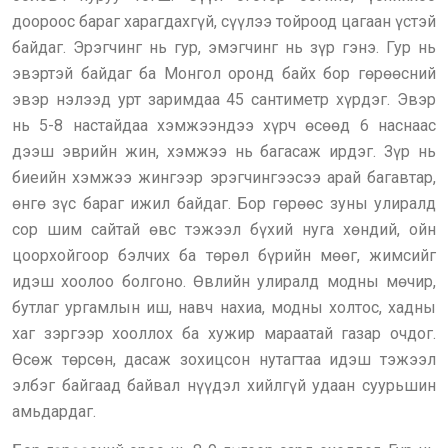
доороос бараг харагдахгүй, сүүлээ тойроод цагаан үстэй
байдаг. Эрэгчинг нь гур, эмэгчинг нь зүр гэнэ. Гур нь
эвэртэй байдаг ба Монгол оронд байх бор гөрөөсний
эвэр нэлээд урт заримдаа 45 сантиметр хүрдэг. Эвэр
нь 5-8 настайдаа хэмжээндээ хүрч өсөөд 6 наснаас
дээш эврийн жин, хэмжээ нь багасаж ирдэг. Зүр нь
биеийн хэмжээ жингээр эрэгчингээсээ арай багавтар,
өнгө зүс бараг ижил байдаг. Бор гөрөөс зуны улиралд
сор шим сайтай өвс тэжээл бүхий нуга хөндий, ойн
цоорхойгоор бэлчих ба төрөл бүрийн мөөг, жимсийг
идэш хоолоо болгоно. Өвлийн улиралд модны мөчир,
бутлаг ургамлын иш, навч нахиа, модны холтос, хадны
хаг зэргээр хооллох ба хужир мараатай газар очдог.
Өсөж төрсөн, дасаж зохицсон нутагтаа идэш тэжээл
элбэг байгаад байвал нүүдэл хийлгүй удаан суурьшин
амьдардаг.