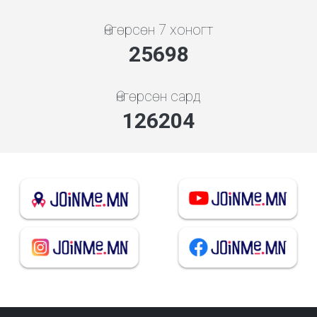
Өнгөрсөн 7 хоногт
28663
Өнгөрсөн сард
140766