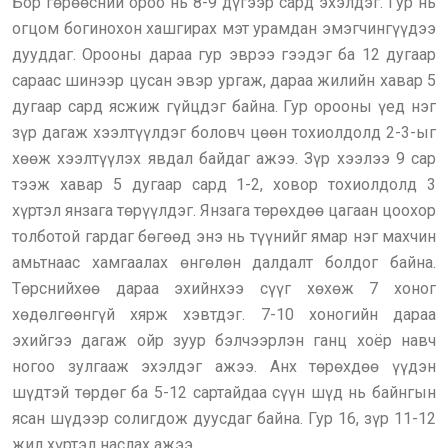
Бор гөрөөсний ороо нь 8-9 дүгээр сард эхэлдэг. Гур нь
огцом богинохон хашгирах мэт урамдан эмэгчингүүдээ
дууддаг. Орооны дараа гур эврээ гээдэг ба 12 дугаар
сараас шинээр цусан эвэр ургаж, дараа жилийн хавар 5
дугаар сард ясжиж гүйцдэг байна. Гур орооны үед нэг
зүр дагаж хээлтүүлдэг боловч цөөн тохиолдолд 2-3-ыг
хөөж хээлтүүлэх явдал байдаг ажээ. Зүр хээлээ 9 сар
тээж хавар 5 дугаар сард 1-2, ховор тохиолдолд 3
хүртэл янзага төрүүлдэг. Янзага төрөхдөө цагаан цоохор
толботой гардаг бөгөөд энэ нь түүнийг ямар нэг махчин
амьтнаас хамгаалах өнгөлөн далдалт болдог байна.
Төрснийхөө дараа эхийнхээ сүүг хөхөж 7 хоног
хөдөлгөөнгүй хярж хэвтдэг. 7-10 хоногийн дараа
эхийгээ дагаж ойр зуур бэлчээрлэн ганц хоёр навч
ногоо зулгааж эхэлдэг ажээ. Анх төрөхдөө үүдэн
шүдтэй төрдөг ба 5-12 сартайдаа сүүн шүд нь байнгын
ясан шүдээр солигдож дуусдаг байна. Гур 16, зүр 11-12
жил хүртэл наслах ажээ.