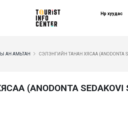
Нүүр хуудас
Ы АН АМЬТАН
СЭЛЭНГИЙН ТАНАН ХЯСАА (ANODONTA SE
САА (ANODONTA SEDAKOVI S