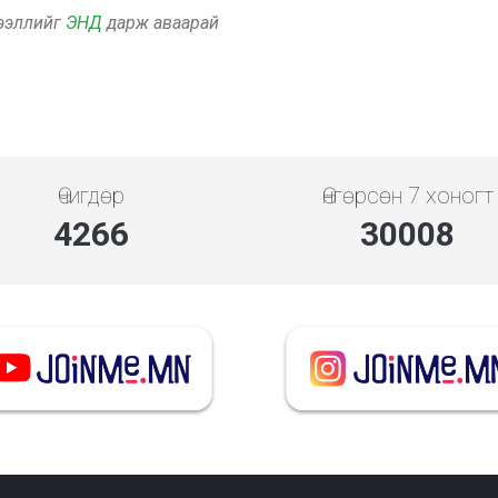
дээллийг
ЭНД
дарж аваарай
Өчигдөр
Өнгөрсөн 7 хоногт
4948
34810