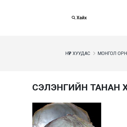
Хайх
НҮҮР ХУУДАС
МОНГОЛ ОРН
СЭЛЭНГИЙН ТАНАН ХЯ