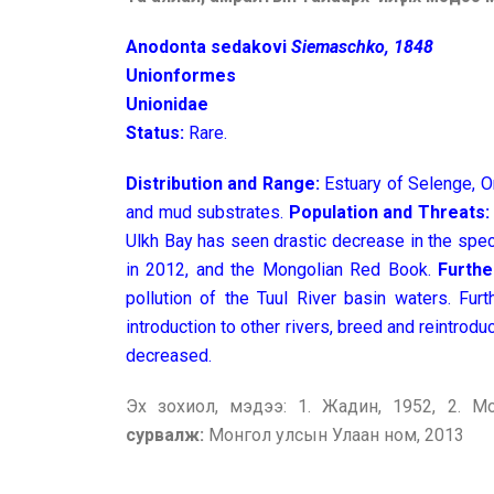
Anodonta sedakovi
Siemaschko, 1848
Unionformes
Unionidae
Status:
Rare.
Distribution and Range:
Estuary of Selenge, O
and mud substrates.
Population and Threats
Ulkh Bay has seen drastic decrease in the spe
in 2012, and the Mongolian Red Book.
Furthe
pollution of the Tuul River basin waters. Furt
introduction to other rivers, breed and reintrodu
decreased.
Эх зохиол, мэдээ: 1. Жадин, 1952, 2. 
сурвалж:
Монгол улсын Улаан ном, 2013