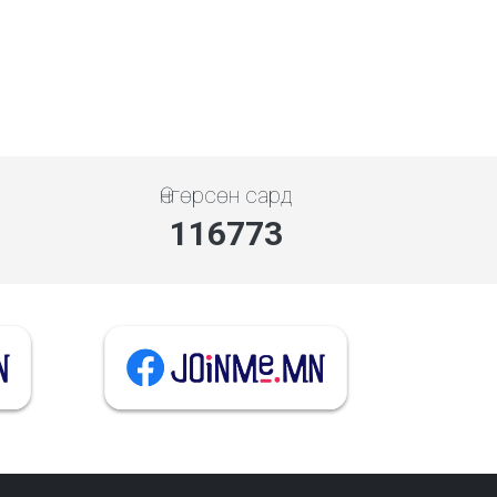
Өнгөрсөн сард
135457