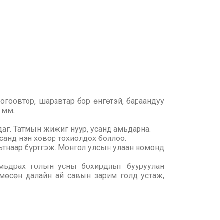
ногоовтор, шаравтар бор өнгөтэй, бараандуу
 мм.
аг. Татмын жижиг нуур, усанд амьдарна.
санд нэн ховор тохиолдох боллоо.
ьтнаар бүртгэж, Монгол улсын улаан номонд
амьдрах голын усны бохирдлыг бууруулан
 мөсөн далайн ай савын зарим голд устаж,