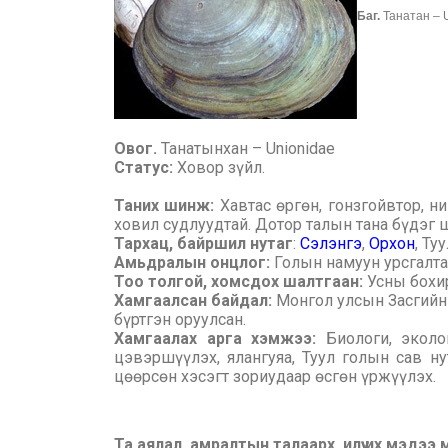
Баг.
Танатан – U
Овог.
Танатынхан – Unionidae
Статус:
Ховор зүйл.
Таних шинж:
Хавтас өргөн, гонзгойвтор, н
ховил судлуудтай. Дотор талын тана бүдэг ш
Тархац, байршил нутаг
:
Сэлэнгэ
,
Орхон
, Ту
Амьдралын онцлог:
Голын намуун урсгалта
Тоо толгой, хомсдох шалтгаан:
Усны бохи
Хамгаалсан байдал:
Монгол улсын Засгийн
бүртгэн оруулсан.
Хамгаалах арга хэмжээ:
Биологи, экол
цэвэршүүлэх, ялангуяа, Туул голын сав н
цөөрсөн хэсэгт зориудаар өсгөн үржүүлэх.
Та аялал, амралтын талаарх илүү их мэдээ