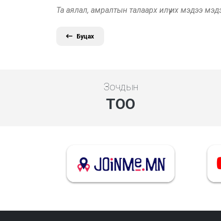
Та аялал, амралтын талаарх илүү их мэдээ мэ
Буцах
Зочдын
ТОО