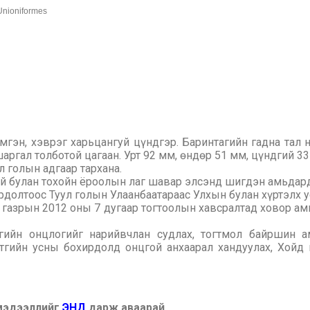
nioniformes
имгэн, хэврэг харьцангуй цүндгэр. Баринтагийн гадна тал 
аргал толботой цагаан. Урт 92 мм, өндөр 51 мм, цүндгий 33
ул голын адгаар тархана.
й булан тохойн ёроолын лаг шавар элсэнд шигдэн амьдард
рдолтоос Туул голын Улаанбаатараас Улхын булан хүртэлх у
 газрын 2012 оны 7 дугаар тогтоолын хавсралтад ховор ам
огийн онцлогийг нарийвчлан судлах, тогтмол байршин 
утгийн усны бохирдолд онцгой анхаарал хандуулах, Хойд
 мэдээллийг
ЭНД
дарж аваарай.