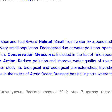
rkhon and Tuul Rivers.
Habitat:
Small fresh water lake, ponds, s
:
Very small population. Endangered due or water pollution, specifi
cies.
Conservation Measures:
Included in the list of rare spe
r Action:
Reduce pollution and improve water quality of rivers 
her study its biological and ecological characteristics; Inves
ce in the rivers of Arctic Ocean Drainage basins, in parts where 
Монгол улсын Засгийн газрын 2012 оны 7 дугаар тогто