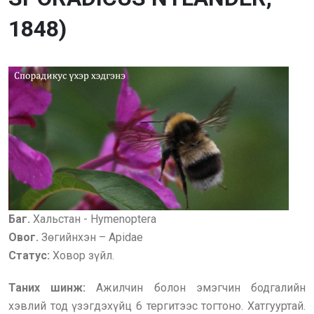
1848)
Баг.
Хальстан - Hymenoptera
Овог.
Зөгийнхэн – Apidae
Статус:
Ховор зүйл.
Таних шинж:
Ажилчин болон эмэгчин бодгалийн
хэвлий тод үзэгдэхүйц 6 тергитээс тогтоно. Хатгууртай.