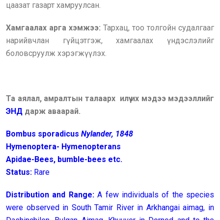
цаазат газарт хамруулсан.
Хамгаалах арга хэмжээ:
Тархац, тоо толгойн судалгааг
нарийвчлан гүйцэтгэж, хамгаалах үндэслэлийг
боловсруулж хэрэгжүүлэх.
Та аялал, амралтын талаарх илүү их мэдээ мэдээллийг
ЭНД
дарж аваарай.
Bombus sporadicus
Nylander, 1848
Hymenoptera- Hymenopterans
Apidae-Bees, bumble-bees etc.
Status:
Rare
Distribution and Range:
A few individuals of the species
were observed in South Tamir River in Arkhangai aimag, in