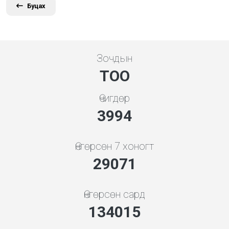
Буцах
Зочдын
ТОО
Өчигдөр
4279
Өнгөрсөн 7 хоногт
31147
Өнгөрсөн сард
143588