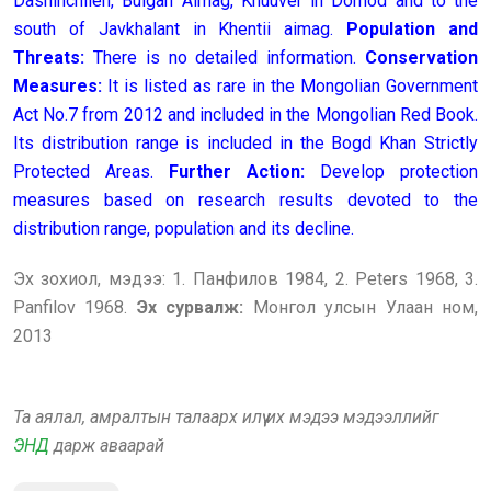
Dashinchilen, Bulgan Aimag, Khuuver in Dornod and to the
south of Javkhalant in Khentii aimag.
Population and
Threats:
There is no detailed information.
Conservation
Measures:
It is listed as rare in the Mongolian Government
Act No.7 from 2012 and included in the Mongolian Red Book.
Its distribution range is included in the Bogd Khan Strictly
Protected Areas.
Further Action:
Develop protection
measures based on research results devoted to the
distribution range, population and its decline.
Эх зохиол, мэдээ: 1. Панфилов 1984, 2. Peters 1968, 3.
Panfilov 1968.
Эх сурвалж:
Монгол улсын Улаан ном,
2013
Та аялал, амралтын талаарх илүү их мэдээ мэдээллийг
ЭНД
дарж аваарай