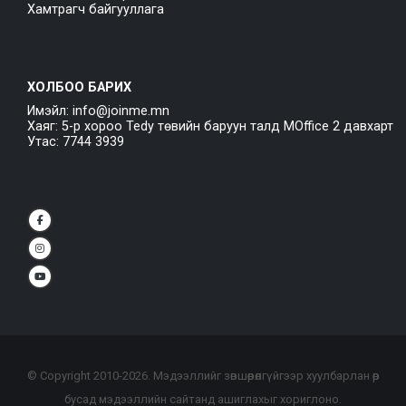
Хамтрагч байгууллага
ХОЛБОО БАРИХ
Имэйл: info@joinme.mn
Хаяг: 5-р хороо Tedy төвийн баруун талд MOffice 2 давхарт
Утас: 7744 3939
© Copyright 2010-
2026
. Мэдээллийг зөвшөөрөлгүйгээр хуулбарлан өөр
бусад мэдээллийн сайтанд ашиглахыг хориглоно.