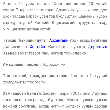
Антенн 12 үеэс тогтоно. Эрэгчний антенн 13 үетэй,
хэвэл 7 тергитээс тогтоно. Далавчны угны хоорондох
зоон талдаа бараан үсэн тод бүслүүртэй. Шанааны хүрээ
хар хүрэн үстэй. Хэвлийн II цагирагийн нуруун тал шар,
V-VI цагираг цагаан үстэй.
Тархац, байршил нутаг:
Архангайн
Урд-Тамир, Булганы
Дашинчилэн,
Хэнтийн
Жавхлантаас урагш,
Дорнотын
Хөөвөр зэрэг газарт ганц нэгээр тохиолдоно.
Амьдралын онцлог:
Тодорхойгүй.
Too толгой, хомсдох шалтгаан:
Тоо толгой, түүний
хомсдлыг тогтоогоогүй.
Хамгаалсан байдал:
Засгийн газрын 2012 оны 7 дугаар
тогтоолын хавсралтад бүртгэж, Монгол улсын улаан
номонд оруулсан. Тархац нутгийг Богдхан уулын дархан