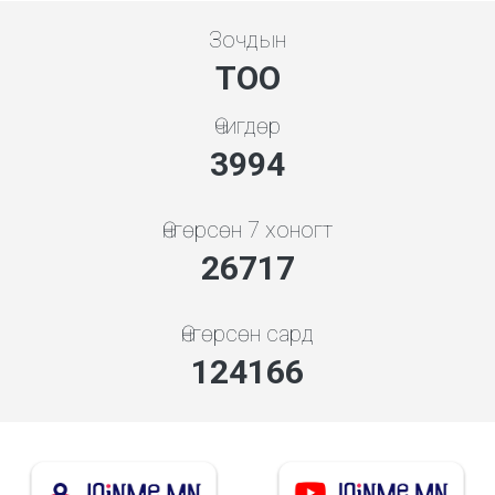
Зочдын
ТОО
Өчигдөр
4279
Өнгөрсөн 7 хоногт
29799
Өнгөрсөн сард
138492