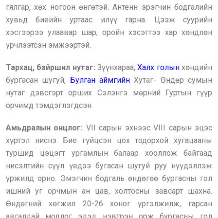
гялгар, хөх ногоон өнгөтэй. Антенн эрэгчин бодгалийн
хувьд биеийн уртаас илүү гарна. Цээж суурийн
хэсгээрээ улаавар шар, оройн хэсэгтээ хар хөндлөн
үрчлээтсэн эмжээртэй.
Тархац, байршил нутаг:
Зүүнхараа,
Халх голын
хөндийн
бургасан шугуй,
Булган аймгийн
Хутаг- Өндөр сумын
нутаг дэвсгэрт орших Сэлэнгэ мөрний Гуртын гүүр
орчимд тэмдэглэгдсэн.
Амьдралын онцлог:
VII сарын эхнээс VIII сарын эцэс
хүртэл ниснэ. Бие гүйцсэн цох тодорхой хугацааны
туршид цэцэгт ургамлын балаар хооллож байгаад
нисэлтийн сүүл үедээ бугасан шугуй руу нүүдэллэж
үржилд орно. Эмэгчин бодгаль өндөгөө бургасны гол
ишний уг орчмын ан цав, холтосны завсарт шахна.
Өндөгний хөгжил 20-26 хоног үргэлжилж, гарсан
авгалдай модлог эдэд нэвтрэн орж бургасны гол