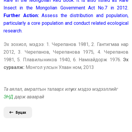
Rare in the Mongolian Red Book. It is also listed as Rare
Insect in the Mongolian Government Act No.7 in 2012.
Further Action:
Assess the distribution and population,
particularly a core population and conduct related ecological
research.
Эх зохиол, мэдээ:
1. Черепанов 1981, 2. Гантигмаа нар
2012, 3. Черепанов, Черепанова 1975, 4. Черепанов
1981, 5. Плавилыников 1940, 6. Намхайдорж 1976.
Эх
сурвалж:
Монгол улсын Улаан ном, 2013
Та аялал, амралтын талаарх илүү их мэдээ мэдээллийг
ЭНД
дарж аваарай
Буцах