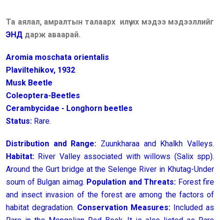
Та аялал, амралтын талаарх илүү их мэдээ мэдээллийг
ЭНД
дарж аваарай.
Aromia moschata orientalis
Plaviltehikov, 1932
Musk Beetle
Coleoptera-Beetles
Cerambycidae - Longhorn beetles
Status:
Rare.
Distribution and Range:
Zuunkharaa and Khalkh Valleys.
Habitat:
River Valley associated with willows (Salix spp).
Around the Gurt bridge at the Selenge River in Khutag-Under
soum of Bulgan aimag.
Population and Threats:
Forest fire
and insect invasion of the forest are among the factors of
habitat degradation.
Conservation Measures:
Included as