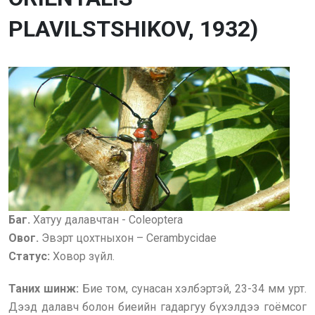
PLAVILSTSHIKOV, 1932)
Баг.
Хатуу далавчтан - Coleoptera
Овог.
Эвэрт цохтныхон – Cerambycidae
Статус:
Ховор зүйл.
Таних шинж:
Бие том, сунасан хэлбэртэй, 23-34 мм урт.
Дээд далавч болон биеийн гадаргуу бүхэлдээ гоёмсог