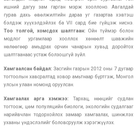
ишний дагуу зам гарган мэрж хооллоно. Авгалдай
гурав дахь өвөлжилтийн дараа уг газартаа хэвтэш
бэлдэж хүүхэлдэйлэх ба VII сард бие гүйцэж ниснэ.
Too толгой, хомсдох шалтгаан:
Ойн түймэр болон
модлог ургамлаар хооллох хөнөөлт шавжийн
нөлөөгөөр амьдрах орчин чанарын хувьд доройтох
шалтгаанаас устаж болзошгүй зүйл.
Хамгаалсан байдал:
Засгийн газрын 2012 оны 7 дугаар
тогтоолын хавсралтад ховор амьтнаар бүртгэж, Монгол
улсын улаан номонд оруулсан.
Хамгаалах арга хэмжээ:
Тархац, нөөцийг судлан
тогтоож, цөм популяцийн биологи, экологийн судалгааг
нарийвчлан тодорхойлох замаар хамгаалах, шинжлэх
ухааны үндэслэлийг боловсруулж хэрэгжүүлэх.