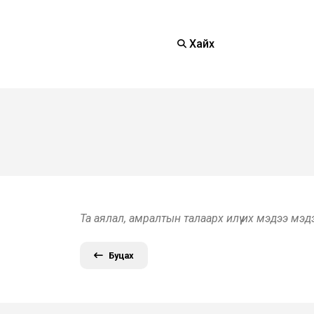
Хайх
Та аялал, амралтын талаарх илүү их мэдээ мэ
Буцах