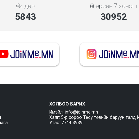
Өчигдөр
Өнгөрсөн 7 хоногт
5843
30952
ХОЛБОО БАРИХ
Имэйл: info@joinme.mn
л
Хаяг: 5-р хороо Tedy төвийн баруун талд 
лага
Утас: 7744 3939