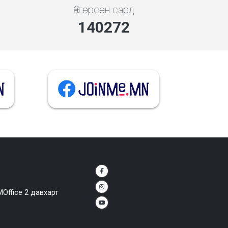
Өнгөрсөн сард
140272
MOffice 2 давхарт