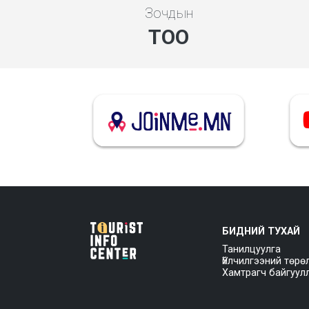
Зочдын
ТОО
БИДНИЙ ТУХАЙ
Танилцуулга
Үйлчилгээний төрө
Хамтрагч байгуул