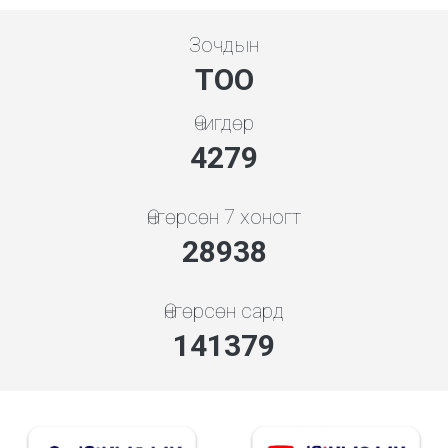
Зочдын
ТОО
Өчигдөр
4279
Өнгөрсөн 7 хоногт
28938
Өнгөрсөн сард
141379