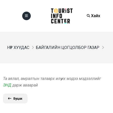
Хайх
НҮҮР ХУУДАС
БАЙГАЛИЙН ЦОГЦОЛБОР ГАЗАР
Та аялал, амралтын талаарх илүү их мэдээ мэдээллийг
ЭНД
дарж аваарай
Буцах