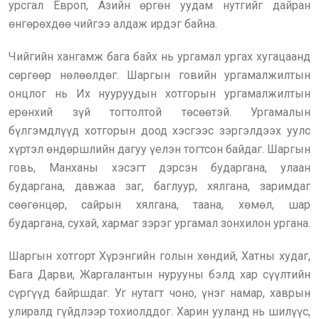
урсгал Европ, Азийн өргөн уудам нутгийг дайран
өнгөрөхдөө чийгээ алдаж ирдэг байна.
Чийгийн хангамж бага байх нь ургамал ургах хугацаанд
сөргөөр нөлөөлдөг. Шаргын говийн ургамалжилтын
онцлог нь Их нууруудын хотгорын ургамалжилтын
ерөнхий зүй тогтолтой төсөөтэй. Ургамалын
бүлгэмдлүүд хотгорын доод хэсгээс зэргэлдээх уулс
хүртэл өндөршлийн дагуу үелэн тогтсон байдаг. Шаргын
говь, Манханы хэсэгт дэрсэн бударгана, улаан
бударгана, давжаа заг, баглуур, хялгана, заримдаг
сөөгөнцөр, сайрын хялгана, таана, хөмөл, шар
бударгана, сухай, хармаг зэрэг ургамал зонхилон ургана.
Шаргын хотгорт Хүрэнгийн голын хөндий, Хатны худаг,
Бага Дарви, Жаргалантын нурууны бэлд хар сүүлтийн
сүргүүд байршдаг. Уг нутагт чоно, үнэг намар, хаврын
улиралд гүйдлээр тохиолддог. Харин ууланд нь шилүүс,