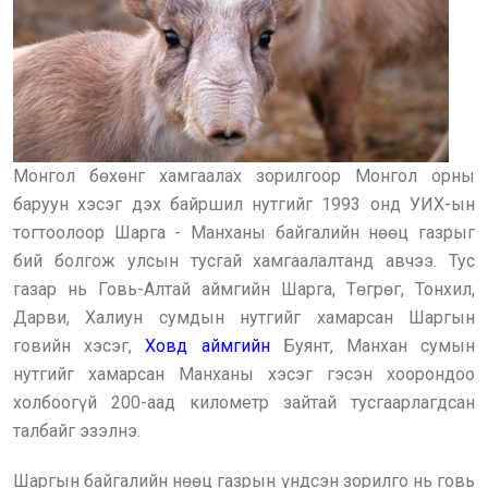
Монгол бөхөнг хамгаалах зорилгоор Монгол орны
баруун хэсэг дэх байршил нутгийг 1993 онд УИХ-ын
тогтоолоор Шарга - Манханы байгалийн нөөц газрыг
бий болгож улсын тусгай хамгаалалтанд авчээ. Тус
газар нь Говь-Алтай аймгийн Шарга, Төгрөг, Тонхил,
Дарви, Халиун сумдын нутгийг хамарсан Шаргын
говийн хэсэг,
Ховд аймгийн
Буянт, Манхан сумын
нутгийг хамарсан Манханы хэсэг гэсэн хоорондоо
холбоогүй 200-аад километр зайтай тусгаарлагдсан
талбайг эзэлнэ.
Шаргын байгалийн нөөц газрын үндсэн зорилго нь говь