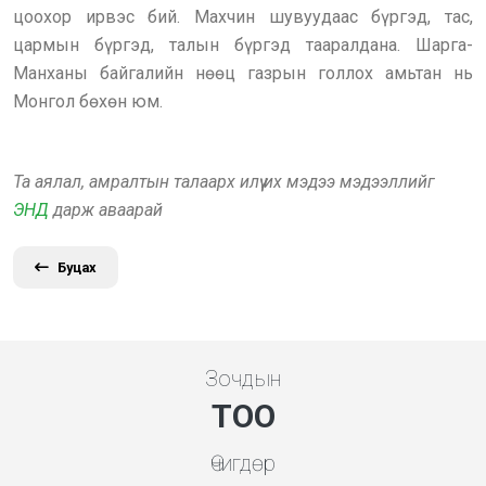
цоохор ирвэс бий. Махчин шувуудаас бүргэд, тас,
цармын бүргэд, талын бүргэд тааралдана. Шарга-
Манханы байгалийн нөөц газрын голлох амьтан нь
Монгол бөхөн юм.
Та аялал, амралтын талаарх илүү их мэдээ мэдээллийг
ЭНД
дарж аваарай
Буцах
Зочдын
ТОО
Өчигдөр