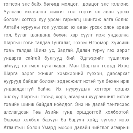
тогтсон элс байх бөгөөд молцог, довцог элс голлоно.
Уулнаас ихэвчлэн жижиг гол горхи эх аван урсах
боловч хотгор луу урсан гармагц шингэж алга болно.
Алтайн нурууны гол уулсаас эх аван урсах олон арван
гол, булаг шанданд бөхөн, хар сүүлт ирж ундаална.
Шаргын говь талдаа Тунгалаг, Төхөм, Өгөөмөр, Хүйсийн
говь талдаа Шинэ ус, Задгай, Далан түрүү гэх зэрэг
ундарга сайтай булгууд бий. Эдгээрийг түшиглэн
айлууд тогтмол нутагладаг. Мөн Шаргын говьд Ихэс,
Шарга зэрэг жижиг хэмжээний гүехэн, давсархаг
нуурууд байдаг боловч эрдэсжилт ихтэй тул бөхөн ирж
ундаалдаггүй байна. Их нууруудын хотгорт орших
энэхүү Шаргын говьд хөрс, агаарын хуурайшилт ихтэй
говийн шинж байдал ноёлдог. Энэ нь далай тэнгисээс
алслагдсан Төв Азийн гүнд оршдогтой холбоотой.
Өөрөөр хэлбэл баруун ба баруун хойд зүгээс ирэх
Атлантын болон Умард мөсөн далайн чийглэг агаарын