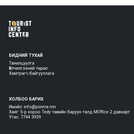
БИДНИЙ ТУХАЙ
Танилцуулга
Үйлчилгээний төрөл
Хамтрагч байгууллага
ХОЛБОО БАРИХ
Имэйл: info@joinme.mn
Хаяг: 5-р хороо Tedy төвийн баруун талд MOffice 2 давхарт
Утас: 7744 3939