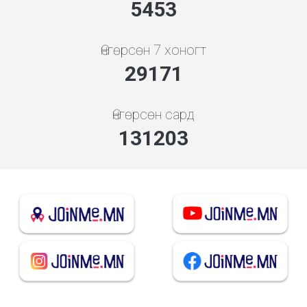
5843
Өнгөрсөн 7 хоногт
31255
Өнгөрсөн сард
140575