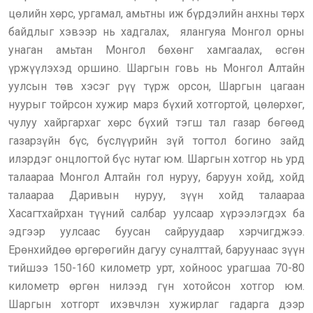
цөлийн хөрс, ургамал, амьтны иж бүрдэлийн анхны төрх
байдлыг хэвээр нь хадгалах, ялангуяа Монгол орны
унаган амьтан Монгол бөхөнг хамгаалах, өсгөн
үржүүлэхэд оршино. Шаргын говь нь Монгол Алтайн
уулсын төв хэсэг рүү түрж орсон, Шаргын цагаан
нуурыг тойрсон хужир марз бүхий хотгортой, цөлөрхөг,
чулуу хайргархаг хөрс бүхий тэгш тал газар бөгөөд
газарзүйн бүс, бүслүүрийн зүй тогтол богино зайд
илэрдэг онцлогтой бүс нутаг юм. Шаргын хотгор нь урд
талаараа Монгол Алтайн гол нуруу, баруун хойд, хойд
талаараа Даривын нуруу, зүүн хойд талаараа
Хасагтхайрхан түүний салбар уулсаар хүрээлэгдэх ба
эдгээр уулсаас буусан сайруудаар хэрчигджээ.
Ерөнхийдөө өргөрөгийн дагуу суналттай, баруунаас зүүн
тийшээ 150-160 километр урт, хойноос урагшаа 70-80
километр өргөн нилээд гүн хотойсон хотгор юм.
Шаргын хотгорт ихэвчлэн хужирлаг гадарга дээр