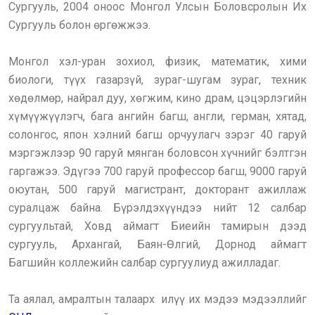
Сургууль, 2004 оноос Монгол Улсын Боловсролын Их
Сургууль болон өргөжжээ.
Монгол хэл-уран зохиол, физик, математик, хими
биологи, түүх газарзүй, зураг-шугам зураг, техник
хөдөлмөр, найрал дуу, хөгжим, кино драм, цэцэрлэгийн
хүмүүжүүлэгч, бага ангийн багш, англи, герман, хятад,
солонгос, япон хэлний багш орчуулагч зэрэг 40 гаруй
мэргэжлээр 90 гаруй мянган боловсон хүчнийг бэлтгэн
гаргажээ. Эдүгээ 700 гаруй профессор багш, 9000 гаруй
оюутан, 500 гаруй магистрант, докторант ажиллаж
суралцаж байна. Бүрэлдэхүүндээ нийт 12 салбар
сургуультай, Ховд аймагт Биеийн тамирын дээд
сургууль, Архангай, Баян-Өлгий, Дорнод аймагт
Багшийн коллежийн салбар сургуулиуд ажилладаг.
Та аялал, амралтын талаарх илүү их мэдээ мэдээллийг