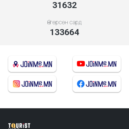
33891
Өнгөрсөн сард
143211