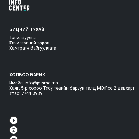
БИДНИЙ ТУХАЙ
Танилцуулга
Үйлчилгээний төрөл
Хамтрагч байгууллага
ХОЛБОО БАРИХ
Имэйл: info@joinme.mn
Хаяг: 5-р хороо Tedy төвийн баруун талд MOffice 2 давхарт
Утас: 7744 3939