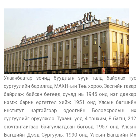
Улаанбаатар зочид буудлын зүүн талд байрлах тус
сургуулийн барилгад МАХН-ын Төв хороо, Засгийн газар
байрлаж байсан бөгөөд сүүлд нь 1945 онд нэг давхар
нэмж барин өргөтгөл хийж 1951 онд Улсын багшийн
институт нэртэйгээр одоогийн Боловсролын их
сургуулийг оруулжээ. Тухайн үед 4 тэнхим, 8 багш, 212
оюутантайгаар байгуулагдсан бөгөөд 1957 онд Улсын
Багшийн Дээд Сургууль, 1990 онд Улсын Багшийн Их