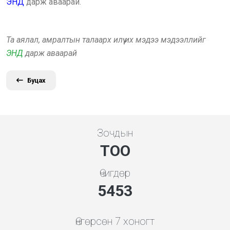
ЭНД
дарж аваарай.
Та аялал, амралтын талаарх илүү их мэдээ мэдээллийг
ЭНД
дарж аваарай
Буцах
Зочдын
ТОО
Өчигдөр
5843
Өнгөрсөн 7 хоногт