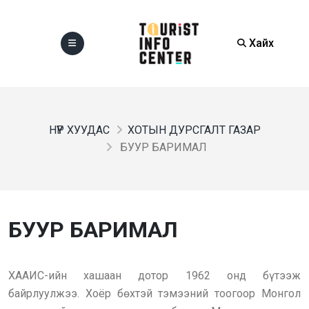
Хайх
НҮҮР ХУУДАС
ХОТЫН ДУРСГАЛТ ГАЗАР
БУУР БАРИМАЛ
БУУР БАРИМАЛ
ХААИС-ийн хашаан дотор 1962 онд бүтээж
байрлуулжээ. Хоёр бөхтэй тэмээний тоогоор Монгол