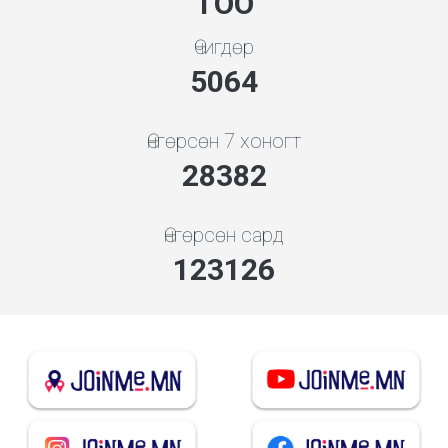
ТОО
Өчигдөр
5453
Өнгөрсөн 7 хоногт
30565
Өнгөрсөн сард
132597