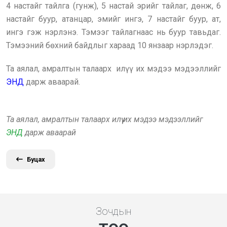
4 настайг тайлга (гунж), 5 настай эрийг тайлаг, дөнж, 6
настайг буур, атанцар, эмийг ингэ, 7 настайг буур, ат,
ингэ гэж нэрлэнэ. Тэмээг тайлагнаас нь буур тавьдаг.
Тэмээний бөхний байдлыг хараад 10 янзаар нэрлэдэг.
Та аялал, амралтын талаарх илүү их мэдээ мэдээллийг
ЭНД
дарж аваарай.
Та аялал, амралтын талаарх илүү их мэдээ мэдээллийг
ЭНД
дарж аваарай
Буцах
Зочдын