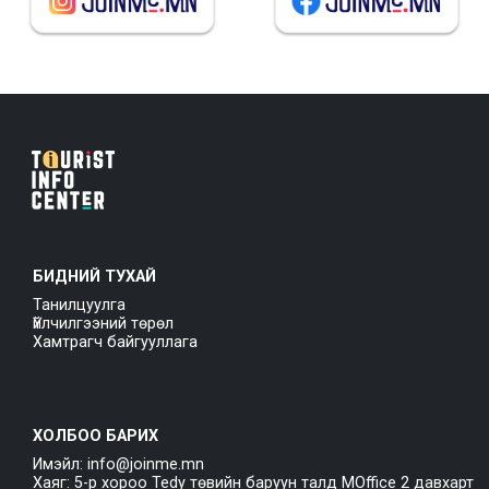
БИДНИЙ ТУХАЙ
Танилцуулга
Үйлчилгээний төрөл
Хамтрагч байгууллага
ХОЛБОО БАРИХ
Имэйл: info@joinme.mn
Хаяг: 5-р хороо Tedy төвийн баруун талд MOffice 2 давхарт