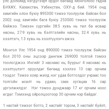
улс дэлхийд нэгдүгээрт ордог бөгөөд Монголоос гадна
БНХАУ, Казакстан, Узбекстан, ОХУ-д бий. 1954 онд
хамгийн олон буюу 895300 тэмээ тоолуулж байсан бол
2002 онд хамгийн бага буюу 253000 тэмээ тоолуулж
байжээ. Тэмээн сүргийн 38.5 хувь нь төл ба өсвөр
насны, 27.9 хувь нь бэлтгэлийн насны, 32.4 хувь нь
хээлтэгч, 1.3 хувь нь хээлтүүлэгч ажээ.
Монгол Улс 1954 онд 890000 тэмээ тоолуулж байсан
бол 2010 оны эцсээр дөнгөж 269000 толгой тэмээ
тоологджээ. Ингийг 3 наснаас нь, буурыг 4 наснаас нь
хээлтүүлэгт оруулдаг бөгөөд хээлээ 13 сар орчим
тээдэг. Тэмээ хоёр жилд нэг удаа ботголдог учраас тоо
толгойн өсөлт нь удаан, саах хугацаа 16 сар
үргэлжилдэг. Нэг тэмээ дунджаар 17 кг орчим ноос
өгдөг. Тэмээнд ойролцоогоор 30 орчим нэр байдаг.
1 настай тэмээг ботго, 2 настайг тором, 3 настайг буйлт,