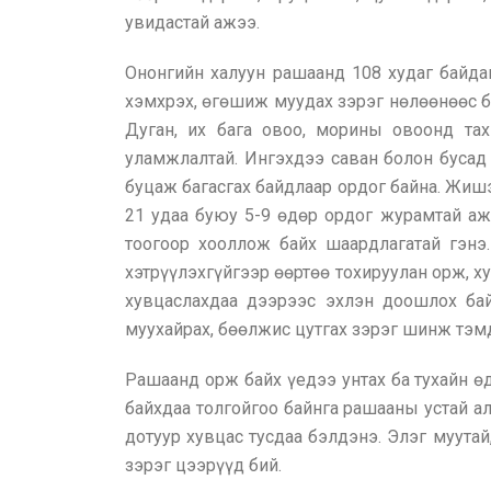
увидастай ажээ.
Ононгийн халуун рашаанд 108 худаг байдаг
хэмхрэх, өгөшиж муудах зэрэг нөлөөнөөс б
Дуган, их бага овоо, морины овоонд тах
уламжлалтай. Ингэхдээ саван болон бусад
буцаж багасгах байдлаар ордог байна. Жишээ
21 удаа буюу 5-9 өдөр ордог журамтай аж
тоогоор хооллож байх шаардлагатай гэнэ.
хэтрүүлэхгүйгээр өөртөө тохируулан орж, х
хувцаслахдаа дээрээс эхлэн доошлох бай
муухайрах, бөөлжис цутгах зэрэг шинж тэмд
Рашаанд орж байх үедээ унтах ба тухайн ө
байхдаа толгойгоо байнга рашааны устай а
дотуур хувцас тусдаа бэлдэнэ. Элэг муутай
зэрэг цээрүүд бий.