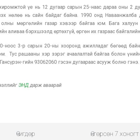
хиромжтой үе нь 12 дугаар сарын 25-наас дараа оны 2 ду
эх нөлөө нь сайн байдаг байна. 1990 онд Наваанжалба 
 олны мөргөлийн газар хэвээр байгаа юм. Бага халуу
 аливаа бэрхшээлд өртөхгүй, өргөн их газраас байгалийн 
0-ноос 3-р сарын 20-ны хооронд ажилладаг бөгөөд байн
юм. Тус рашааны хэр зэрэг ачаалалтай байгаа болон үнийн
Гансүрэн-гийн 93062060 гэсэн дугаараас асууж болно гэнэ
дээллийг
ЭНД
дарж аваарай
Өчигдөр
Өнгөрсөн 7 хоногт