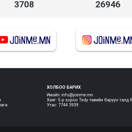
4279
31092
ХОЛБОО БАРИХ
Имэйл: info@joinme.mn
л
Хаяг: 5-р хороо Tedy төвийн баруун талд 
лага
Утас: 7744 3939