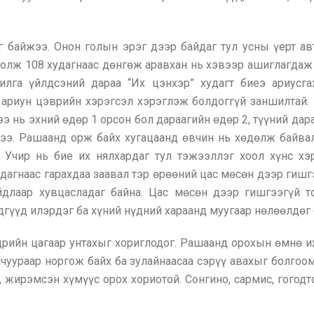
 байжээ. Онон голын эрэг дээр байдаг тул усны үерт авт
олж 108 худагнаас дөнгөж аравхан нь хэвээр ашиглагдаж
илга үйлдсэний дараа “Их цэнхэр” худагт биеэ ариус
 ариун цэврийн хэрэгсэл хэрэглэж болдоггүй заншилтай. 
 нь эхний өдөр 1 орсон бол дараагийн өдөр 2, түүний дараа 
ээ. Рашаанд орж байх хугацаанд өвчин нь хөдөлж байвал 
 Учир нь бие их нялхардаг тул тэжээллэг хоол хүнс хэ
удагнаас гарахдаа заавал тэр өрөөний цас мөсөн дээр ги
длаар хувцасладаг байна. Цас мөсөн дээр гишгээгүй то
гүүд илэрдэг ба хүний нүдний хараанд муугаар нөлөөлдөг 
дрийн цагаар унтахыг хориглодог. Рашаанд орохын өмнө и
лчуураар норгож байх ба зулайнаасаа сэрүү авахыг болгоо
, жирэмсэн хүмүүс орох хориотой. Сонгино, сармис, гогодто