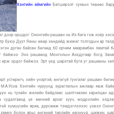
Хэнтийн аймгийн
Батширээт сумын төвөөс бару
г дээр оршдог. Ононгийн рашаан нь Их бага гэж хоёр хэсэ
тр буюу Дуут Яаны өвөр хөндийд жижиг толгодын ар талд
нэгэн дуган байсан бөгөөд 60 орчим маарамбан ламтай б
эг байжээ. Энэ рашаанд Монголын Анхдугаар богд Зана
 ирж ордог байжээ. Эрт үед шархтай буга уг рашааны ха
рт устөрөгч, хийн үнэртэй, өнгөгүй тунгалаг рашаан бөгөө
 М.А.Усов Хэнтийн нуруунд зураглалын ажлаар явж бай
уун нь тухайн жилийн байдлаас шалтгаалан харилцан ад
н судалгаанд үе мөчний архаг хууч, мэдрэлийн элдэв
тэй хүмүүсийн яриа, дурсамж тэмдэглэлээс үзвэл Ононг
 хамуу болон арьс өнгөний төрлийн өвчнүүд, шижин, шар