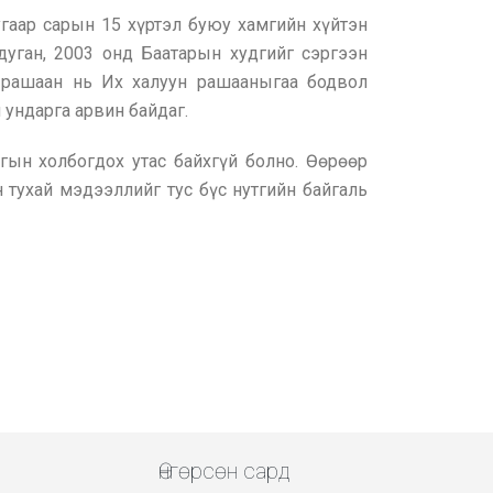
гаар сарын 15 хүртэл буюу хамгийн хүйтэн
дуган, 2003 онд Баатарын худгийг сэргээн
н рашаан нь Их халуун рашааныгаа бодвол
ундарга арвин байдаг.
гын холбогдох утас байхгүй болно. Өөрөөр
 тухай мэдээллийг тус бүс нутгийн байгаль
.
Өнгөрсөн сард