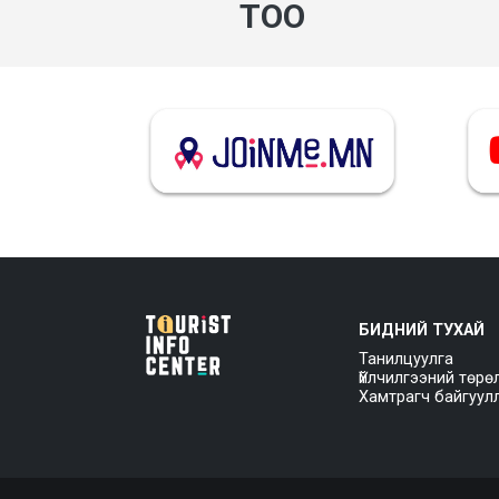
ТОО
БИДНИЙ ТУХАЙ
Танилцуулга
Үйлчилгээний төрө
Хамтрагч байгуул