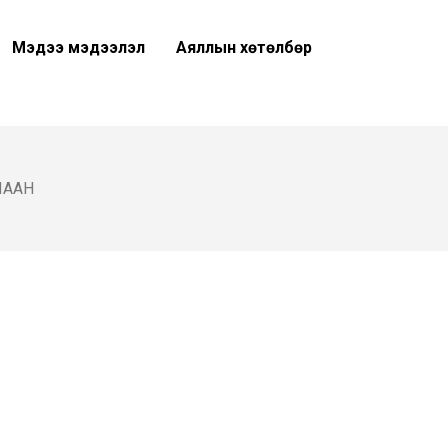
Мэдээ мэдээлэл
Аяллын хөтөлбөр
ШААН