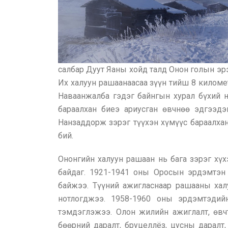
салбар Дуут Яаны хойд талд Онон голын эрэ
Их халуун рашаанаасаа зүүн тийш 8 киломе
Наваанжалба гэдэг байнгын хурал бүхий 
бараалхан биеэ ариусган өвчнөө эдгээд
Нанзаддорж зэрэг түүхэн хүмүүс бараалхан
бий.
Ононгийн халуун рашаан нь бага зэрэг хүхэ
байдаг. 1921-1941 оны Оросын эрдэмтэн
байжээ. Түүний ажигласнаар рашааны хал
нотлогджээ. 1958-1960 оны эрдэмтэдий
тэмдэглэжээ. Олон жилийн ажиглалт, өвч
бөөрний даралт, бруцеллёз, цусны даралт,