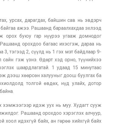
ах, урсах, дарагдах, байшин сав нь эвдэрч
 байгаа ажээ. Рашаанд бараалхахдаа эхлээд
гаж орох буюу гар нүүрээ угааж домнодог
Рашаанд орохдоо багаас ихэсгэж, дараа нь
3, тэгээд 2, сүүлд нь 1 гэх мэт байдлаар 9-
сайн гэж үзнэ. Өдөрт хэд орно, түүнийхээ
рэглэх шаардлагатай. 1 удаад 15 минутаас
шгэж дээш хөөрсөн халууныг доош буулгах ба
хиолдолд толгой өвдөх, нүд улайх, дотор
байна.
х хэмжээгээр идэж уух нь муу. Худагт сууж
мжилдог. Рашаанд орохдоо хэрэглэх алчуур,
й хоол идэхгүй байх, ан гөрөө хийхгүй байх