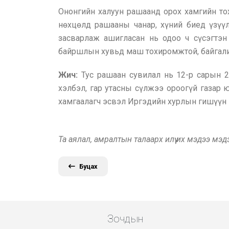
Ононгийн халуун рашаанд орох хамгийн то
нөхцөлд рашааны чанар, хүний биед үзүүл
засварлаж ашигласан нь одоо ч сүсэгтэн
байршлын хувьд маш тохиромжтой, байгалийн
Жич:
Тус рашаан сувилал нь 12-р сарын 2
хэлбэл, гар утасны сүлжээ ороогүй газар 
хамгаалагч эсвэл Иргэдийн хурлын гишүүн 
Та аялал, амралтын талаарх илүү их мэдээ мэ
Буцах
Зочдын