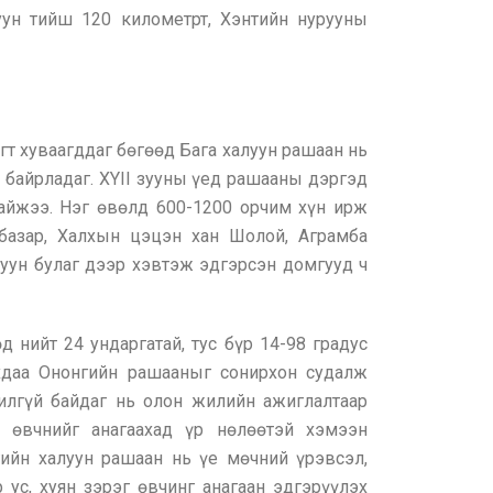
ун тийш 120 километрт, Хэнтийн нурууны
гт хуваагддаг бөгөөд Бага халуун рашаан нь
 байрладаг. XYII зууны үед рашааны дэргэд
айжээ. Нэг өвөлд 600-1200 орчим хүн ирж
базар, Халхын цэцэн хан Шолой, Аграмба
луун булаг дээр хэвтэж эдгэрсэн домгууд ч
д нийт 24 ундаргатай, тус бүр 14-98 градус
хдаа Ононгийн рашааныг сонирхон судалж
илгүй байдаг нь олон жилийн ажиглалтаар
 өвчнийг анагаахад үр нөлөөтэй хэмээн
ийн халуун рашаан нь үе мөчний үрэвсэл,
 ус, хуян зэрэг өвчинг анагаан эдгэрүүлэх