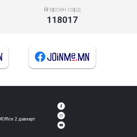
Өнгөрсөн сард
132179
MOffice 2 давхарт