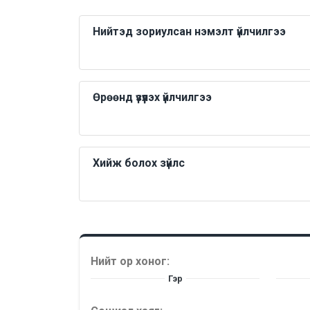
Нийтэд зориулсан нэмэлт үйлчилгээ
Өрөөнд үзүүлэх үйлчилгээ
Хийж болох зүйлс
Нийт ор хоног:
Гэр