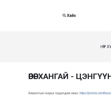
Хайх
НҮҮР 
ӨВӨРХАНГАЙ - ЦЭНГҮҮ
Амралтын газрыг худалдаж авах
:
https://joinme.mn/t/bun