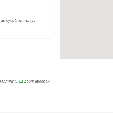
рин сум, Эрдэнэзуу
дээллийг
ЭНД
дарж аваарай