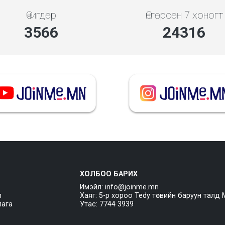
Өчигдөр
Өнгөрсөн 7 хоногт
3994
27234
ХОЛБОО БАРИХ
Имэйл: info@joinme.mn
л
Хаяг: 5-р хороо Tedy төвийн баруун талд 
лага
Утас: 7744 3939