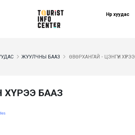
Нүүр хуудас
ХУУДАС
ЖУУЛЧНЫ БААЗ
ӨВӨРХАНГАЙ - ЦЭНГҮҮН ХҮРЭ
Н ХҮРЭЭ БААЗ
dles