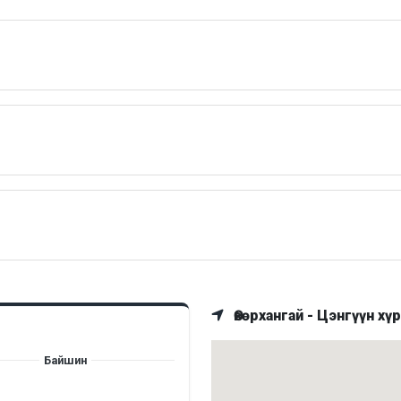
Өвөрхангай - Цэнгүүн хү
Байшин