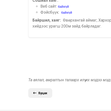
Сошиал хаяг:
Веб сайт:
байхгүй
Фэйсбүүк:
байхгүй
Байршил, хаяг:
Өвөрхангай аймаг, Хархо
хийдээс урагш 200м зайд байрладаг.
Та аялал, амралтын талаарх илүү их мэдээ мэ
Буцах