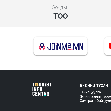
Зочдын
ТОО
БИДНИЙ ТУХАЙ
Танилцуулга
Үйлчилгээний төрө
Хамтрагч байгуул