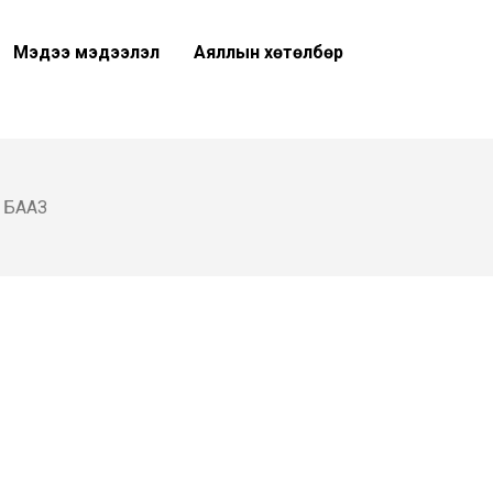
Мэдээ мэдээлэл
Аяллын хөтөлбөр
Э БААЗ