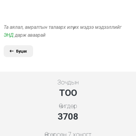
Та аялал, амралтын талаарх илүү их мэдээ мэдээллийг
ЭНД
дарж аваарай
Буцах
Зочдын
ТОО
Өчигдөр
4136
Өнгөрсөн 7 хоногт