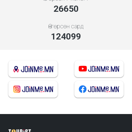
29725
Өнгөрсөн сард
138418