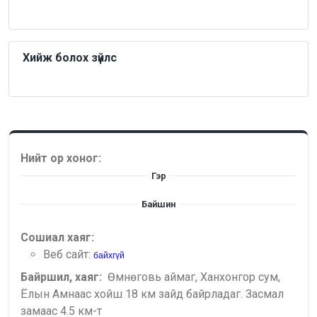
Хийж болох зүйлс
Нийт ор хоног:
Гэр
Байшин
Сошиал хаяг:
Веб сайт:
байхгүй
Байршил, хаяг:
Өмнөговь аймаг, Ханхонгор сум,
Ёлын Амнаас хойш 18 км зайд байрладаг. Засмал
замаас 4.5 км-т