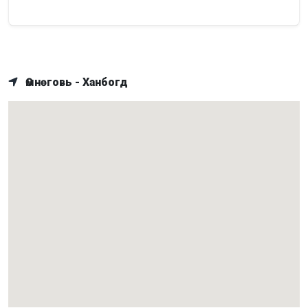
Өмнөговь - Ханбогд