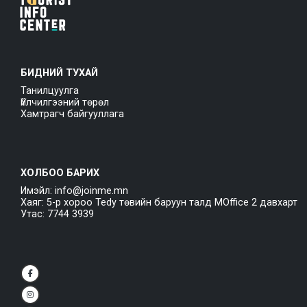
БИДНИЙ ТУХАЙ
Танилцуулга
Үйлчилгээний төрөл
Хамтрагч байгууллага
ХОЛБОО БАРИХ
Имэйл: info@joinme.mn
Хаяг: 5-р хороо Tedy төвийн баруун талд MOffice 2 давхарт
Утас: 7744 3939