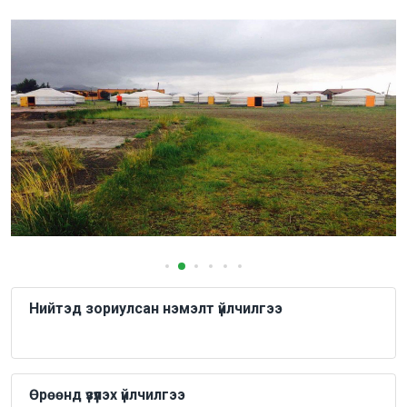
Нийтэд зориулсан нэмэлт үйлчилгээ
Өрөөнд үзүүлэх үйлчилгээ