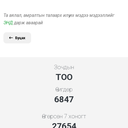
Та аялал, амралтын талаарх илүү их мэдээ мэдээллийг
ЭНД
дарж аваарай
Буцах
Зочдын
ТОО
Өчигдөр
7354
Өнгөрсөн 7 хоногт
29703