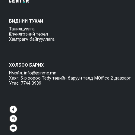
БИДНИЙ ТУХАЙ
Танилцуулга
Үйлчилгээний төрөл
Хамтрагч байгууллага
ХОЛБОО БАРИХ
Имэйл: info@joinme.mn
Хаяг: 5-р хороо Tedy төвийн баруун талд MOffice 2 давхарт
Утас: 7744 3939