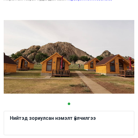
Нийтэд зориулсан нэмэлт үйлчилгээ