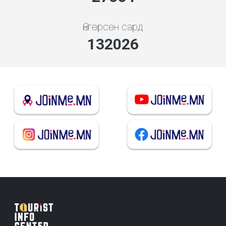
Өнгөрсөн сард
141806