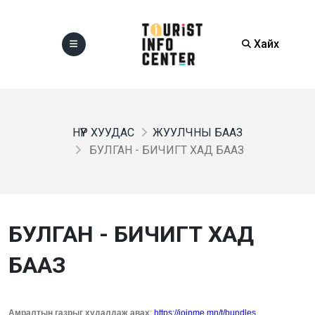
Хайх
НҮҮР ХУУДАС
ЖУУЛЧНЫ БААЗ
БУЛГАН - БИЧИГТ ХАД БААЗ
БУЛГАН - БИЧИГТ ХАД
БААЗ
Амралтын газрыг худалдаж авах
:
https://joinme.mn/t/bundles