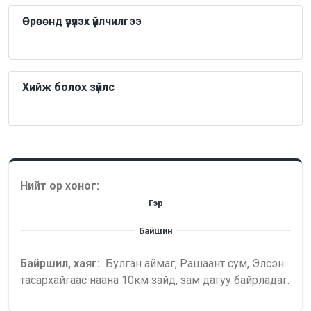
Өрөөнд үзүүлэх үйлчилгээ
Хийж болох зүйлс
Нийт ор хоног:
Гэр
Байшин
Байршил, хаяг:
Булган аймаг, Рашаант сум, Элсэн
тасархайгаас наана 10км зайд, зам дагуу байрладаг.