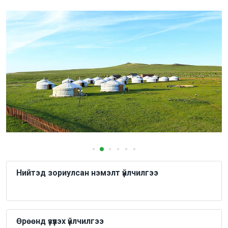
Нийтэд зориулсан нэмэлт үйлчилгээ
Өрөөнд үзүүлэх үйлчилгээ