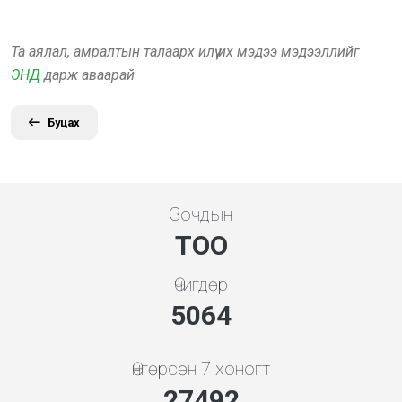
Та аялал, амралтын талаарх илүү их мэдээ мэдээллийг
ЭНД
дарж аваарай
Буцах
Зочдын
ТОО
Өчигдөр
5648
Өнгөрсөн 7 хоногт
30664