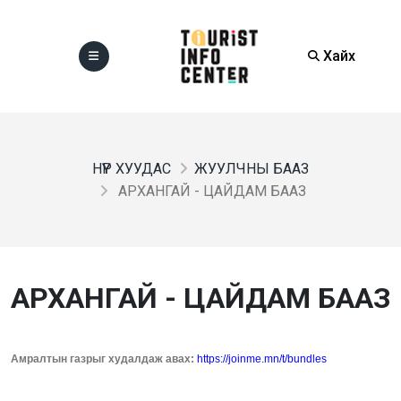
Хайх
НҮҮР ХУУДАС
ЖУУЛЧНЫ БААЗ
АРХАНГАЙ - ЦАЙДАМ БААЗ
АРХАНГАЙ - ЦАЙДАМ БААЗ
Амралтын газрыг худалдаж авах:
https://joinme.mn/t/bundles