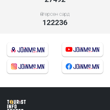
Өнгөрсөн сард
136340