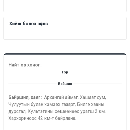
Хийж болох зүйлс
Нийт ор хоног:
Гэр
Байшин
Байршил, хаяг:
Архангай аймаг, Хашаат сум,
Чулуутын булан хэмээх газарт, Билгэ хааны
дурсгал, Культэгины хөшөөнөөс урагш 2 км,
Хархориноос 42 км-т байрлана.