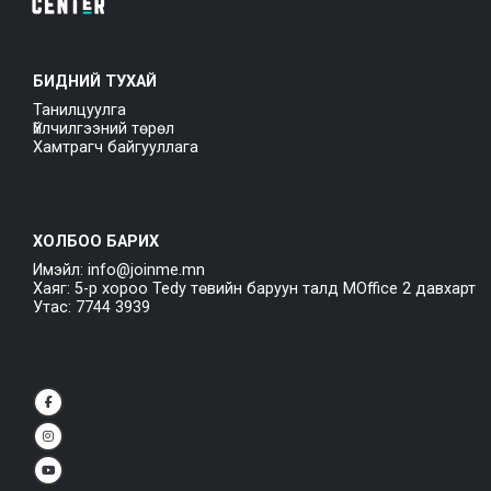
БИДНИЙ ТУХАЙ
Танилцуулга
Үйлчилгээний төрөл
Хамтрагч байгууллага
ХОЛБОО БАРИХ
Имэйл: info@joinme.mn
Хаяг: 5-р хороо Tedy төвийн баруун талд MOffice 2 давхарт
Утас: 7744 3939