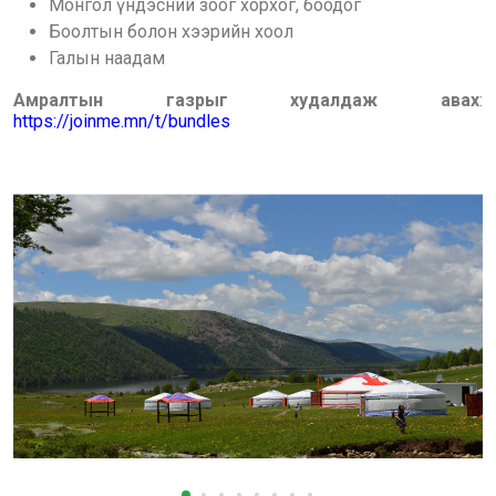
Монгол үндэсний зоог хорхог, боодог
Боолтын болон хээрийн хоол
Галын наадам
Амралтын газрыг худалдаж авах
:
https://joinme.mn/t/bundles