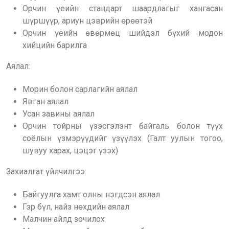
Орчин үеийн стандарт шаардлагыг хангасан
шүршүүр, ариун цэврийн өрөөтэй
Орчин үеийн өвөрмөц шийдэл бүхий модон
хийцийн барилга
Аялал:
Морин болон сарлагийн аялал
Явган аялал
Усан завины аялал
Орчин тойрны үзэсгэлэнт байгаль болон түүх
соёлын үзмэрүүдийг үзүүлэх (Галт уулын тогоо,
шувуу харах, цэцэг үзэх)
Захиалгат үйлчилгээ:
Байгуулга хамт олны нэгдсэн аялал
Гэр бүл, найз нөхдийн аялал
Малчин айлд зочилох