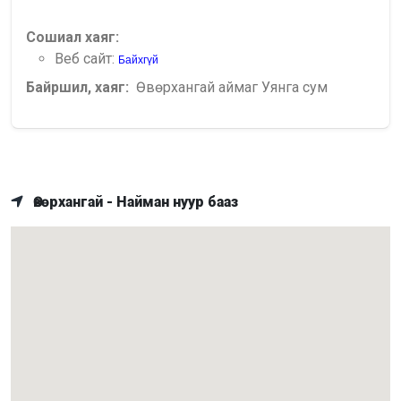
Сошиал хаяг:
Веб сайт:
Байхгүй
Байршил, хаяг:
Өвөрхангай аймаг Уянга сум
Өвөрхангай - Найман нуур бааз