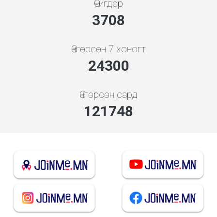
Өчигдөр
4279
Өнгөрсөн 7 хоногт
28038
Өнгөрсөн сард
140479