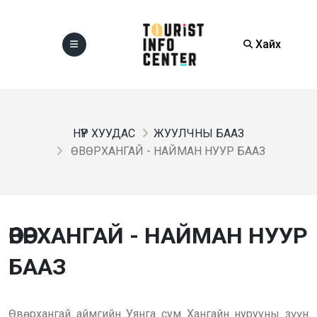
Хайх
НҮҮР ХУУДАС
ЖУУЛЧНЫ БААЗ
ӨВӨРХАНГАЙ - НАЙМАН НУУР БААЗ
ӨВӨРХАНГАЙ - НАЙМАН НУУР
БААЗ
Өвөрхангай аймгийн Уянга сум Хангайн нурууны зүүн