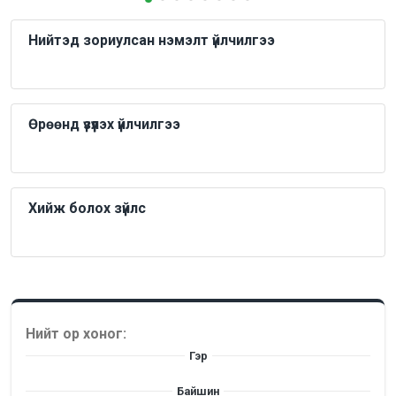
Нийтэд зориулсан нэмэлт үйлчилгээ
Өрөөнд үзүүлэх үйлчилгээ
Хийж болох зүйлс
Нийт ор хоног:
Гэр
Байшин