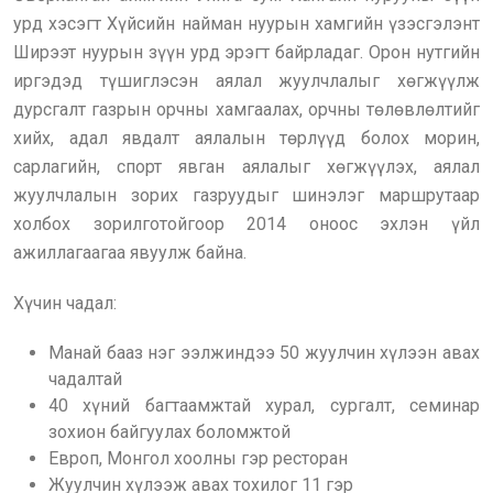
урд хэсэгт Хүйсийн найман нуурын хамгийн үзэсгэлэнт
Ширээт нуурын зүүн урд эрэгт байрладаг. Орон нутгийн
иргэдэд түшиглэсэн аялал жуулчлалыг хөгжүүлж
дурсгалт газрын орчны хамгаалах, орчны төлөвлөлтийг
хийх, адал явдалт аялалын төрлүүд болох морин,
сарлагийн, спорт явган аялалыг хөгжүүлэх, аялал
жуулчлалын зорих газруудыг шинэлэг маршрутаар
холбох зорилготойгоор 2014 оноос эхлэн үйл
ажиллагаагаа явуулж байна.
Хүчин чадал:
Манай бааз нэг ээлжиндээ 50 жуулчин хүлээн авах
чадалтай
40 хүний багтаамжтай хурал, сургалт, семинар
зохион байгуулах боломжтой
Европ, Монгол хоолны гэр ресторан
Жуулчин хүлээж авах тохилог 11 гэр