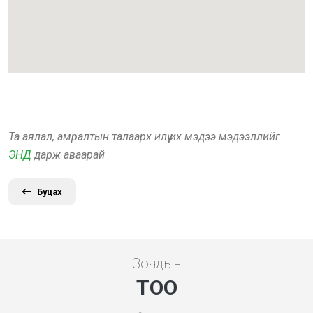
Та аялал, амралтын талаарх илүү их мэдээ мэдээллийг
ЭНД
дарж аваарай
Буцах
Зочдын
ТОО