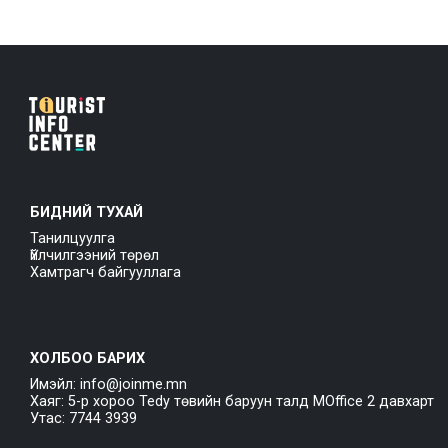
БИДНИЙ ТУХАЙ
Танилцуулга
Үйлчилгээний төрөл
Хамтрагч байгууллага
ХОЛБОО БАРИХ
Имэйл: info@joinme.mn
Хаяг: 5-р хороо Tedy төвийн баруун талд MOffice 2 давхарт
Утас: 7744 3939