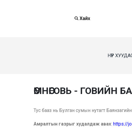
Хайх
НҮҮР ХУУДА
ӨМНӨГОВЬ - ГОВИЙН Б
Тус бааз нь Булган сумын нутагт Баянзагийн
Амралтын газрыг худалдаж авах
:
https://