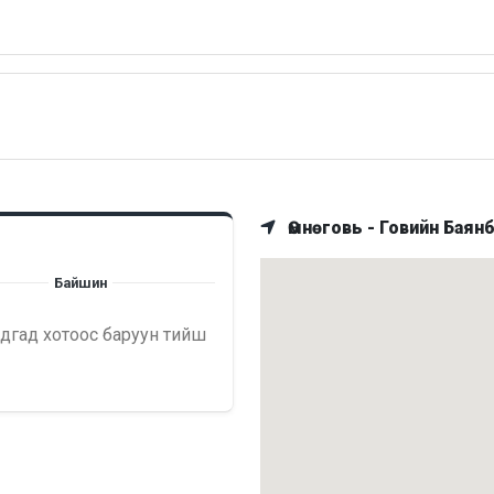
Өмнөговь - Говийн Баянб
Байшин
дгад хотоос баруун тийш