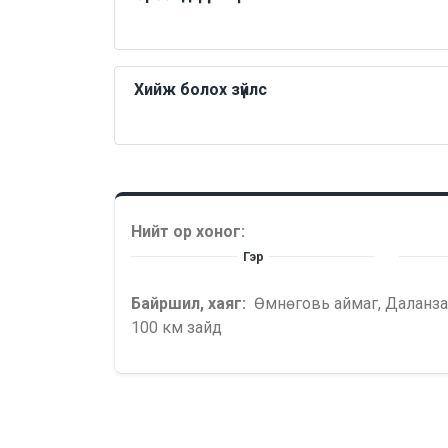
Хийж болох зүйлс
Нийт ор хоног:
Гэр
Байршил, хаяг:
Өмнөговь аймаг, Даланза
100 км зайд