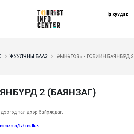
Нүүр хуудас
С
ЖУУЛЧНЫ БААЗ
ӨМНӨГОВЬ - ГОВИЙН БАЯНБҮРД 2
АЯНБҮРД 2 (БАЯНЗАГ)
 дэргэд тал дээр байрладаг.
joinme.mn/t/bundles