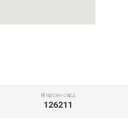
Өнгөрсөн сард
145628