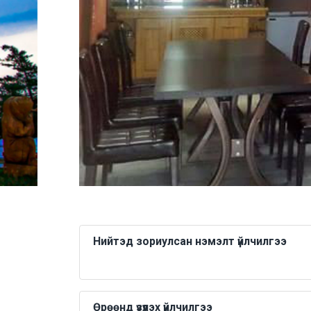
Нийтэд зориулсан нэмэлт үйлчилгээ
Өрөөнд үзүүлэх үйлчилгээ