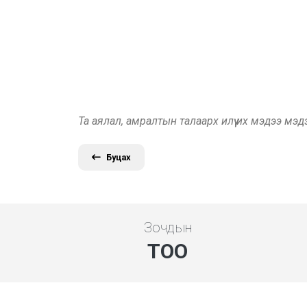
Та аялал, амралтын талаарх илүү их мэдээ мэ
Буцах
Зочдын
ТОО