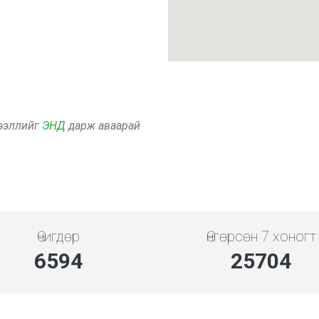
дээллийг
ЭНД
дарж аваарай
Өчигдөр
Өнгөрсөн 7 хоногт
7608
29659