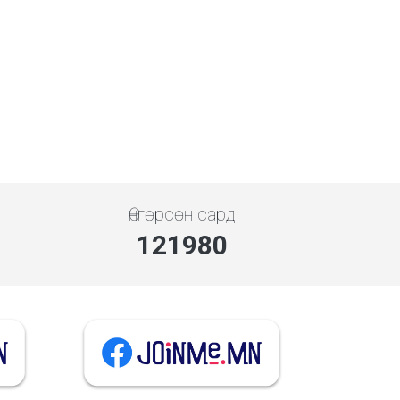
Өнгөрсөн сард
140746