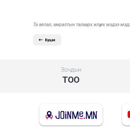
Та аялал, амралтын талаарх илүү их мэдээ мэ
Буцах
Зочдын
ТОО