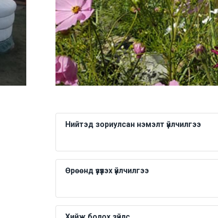
Нийтэд зориулсан нэмэлт үйлчилгээ
Өрөөнд үзүүлэх үйлчилгээ
Хийж болох зүйлс