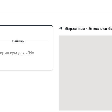
Өвөрхангай - Анжа эко б
Байшин
орин сум дахь "Их