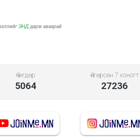
дээллийг
ЭНД
дарж аваарай
Өчигдөр
Өнгөрсөн 7 хоногт
5843
31426