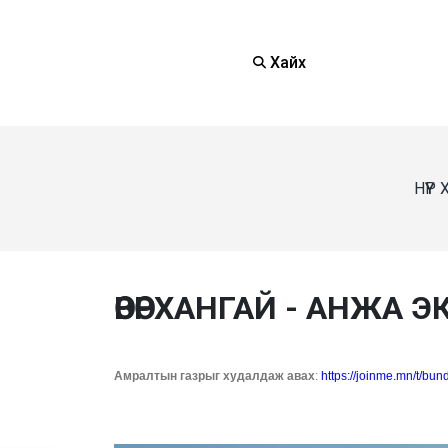
Хайх
НҮҮР
ӨВӨРХАНГАЙ - АНЖА Э
Амралтын газрыг худалдаж авах
:
https://joinme.mn/t/bun