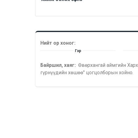
Нийт ор хоног:
Гэр
Байршил, хаяг:
Өвөрхангай аймгийн Харх
гүрнүүдийн хөшөө" цогцолборын хойно.