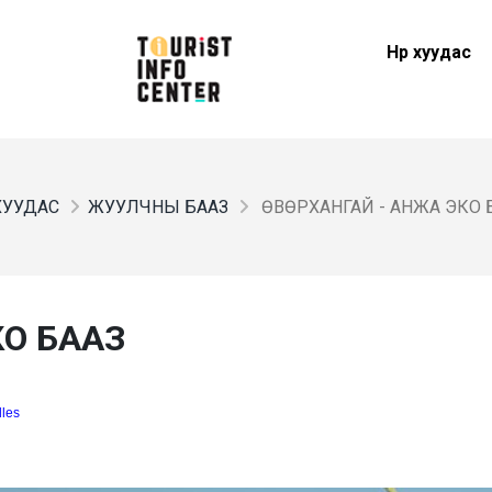
Нүүр хуудас
 ХУУДАС
ЖУУЛЧНЫ БААЗ
ӨВӨРХАНГАЙ - АНЖА ЭКО 
КО БААЗ
dles