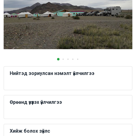
Нийтэд зориулсан нэмэлт үйлчилгээ
Өрөөнд үзүүлэх үйлчилгээ
Хийж болох зүйлс