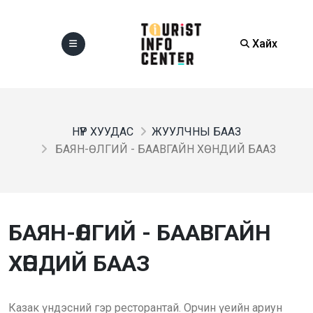
Хайх
НҮҮР ХУУДАС
ЖУУЛЧНЫ БААЗ
БАЯН-ӨЛГИЙ - БААВГАЙН ХӨНДИЙ БААЗ
БАЯН-ӨЛГИЙ - БААВГАЙН
ХӨНДИЙ БААЗ
Казак үндэсний гэр ресторантай. Орчин үеийн ариун