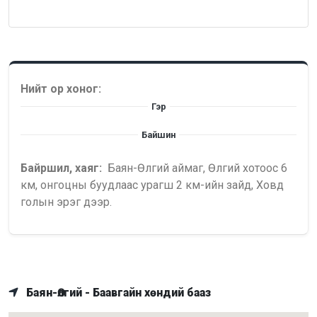
Нийт ор хоног:
Гэр
Байшин
Байршил, хаяг:
Баян-Өлгий аймаг, Өлгий хотоос 6
км, онгоцны буудлаас урагш 2 км-ийн зайд, Ховд
голын эрэг дээр.
Баян-Өлгий - Баавгайн хөндий бааз