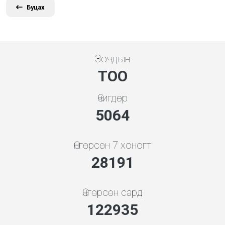
Буцах
Зочдын
ТОО
Өчигдөр
5648
Өнгөрсөн 7 хоногт
31444
Өнгөрсөн сард
137120