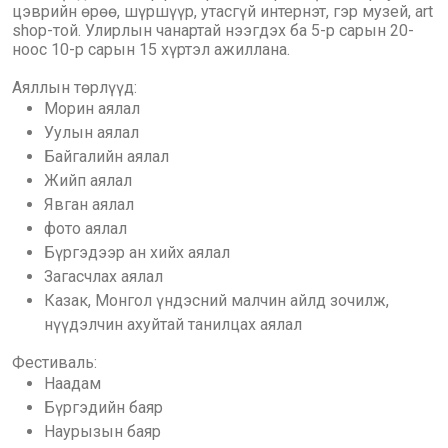
цэврийн өрөө, шүршүүр, утасгүй интернэт, гэр музей, art
shop-той. Улирлын чанартай нээгдэх ба 5-р сарын 20-
ноос 10-р сарын 15 хүртэл ажиллана.
Аяллын төрлүүд:
Морин аялал
Уулын аялал
Байгалийн аялал
Жийп аялал
Явган аялал
фото аялал
Бүргэдээр ан хийх аялал
Загасчлах аялал
Казак, Монгол үндэсний малчин айлд зочилж,
нүүдэлчин ахуйтай танилцах аялал
Фестиваль:
Наадам
Бүргэдийн баяр
Наурызын баяр