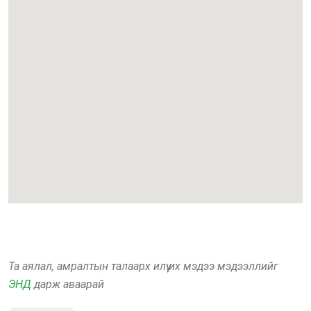
Та аялал, амралтын талаарх илүү их мэдээ мэдээллийг
ЭНД
дарж аваарай