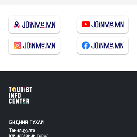
БИДНИЙ ТУХАЙ
Танилцуулга
Үйлчилгээний төрөл