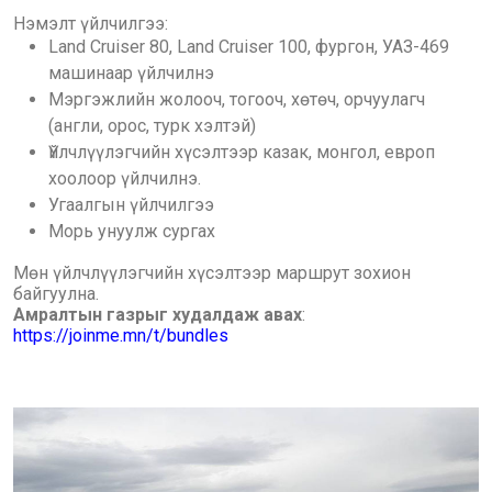
Нэмэлт үйлчилгээ:
Land Cruiser 80, Land Cruiser 100, фургон, УАЗ-469
машинаар үйлчилнэ
Мэргэжлийн жолооч, тогооч, хөтөч, орчуулагч
(англи, орос, турк хэлтэй)
Үйлчлүүлэгчийн хүсэлтээр казак, монгол, европ
хоолоор үйлчилнэ.
Угаалгын үйлчилгээ
Морь унуулж сургах
Мөн үйлчлүүлэгчийн хүсэлтээр маршрут зохион
байгуулна.
Амралтын газрыг худалдаж авах
:
https://joinme.mn/t/bundles