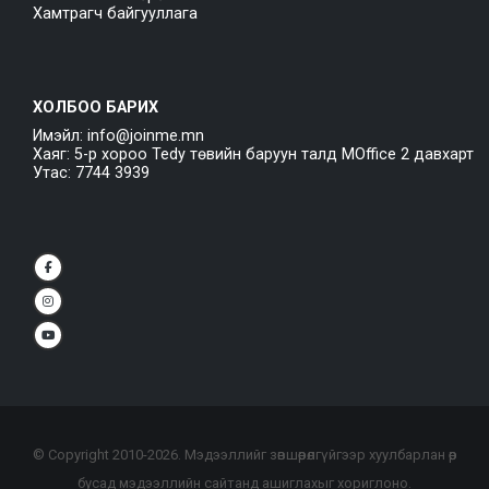
Хамтрагч байгууллага
ХОЛБОО БАРИХ
Имэйл: info@joinme.mn
Хаяг: 5-р хороо Tedy төвийн баруун талд MOffice 2 давхарт
Утас: 7744 3939
© Copyright 2010-
2026
. Мэдээллийг зөвшөөрөлгүйгээр хуулбарлан өөр
бусад мэдээллийн сайтанд ашиглахыг хориглоно.