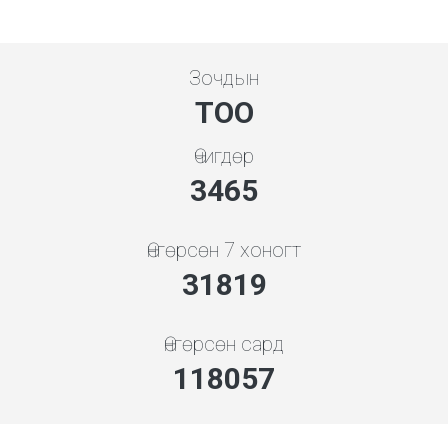
Зочдын
ТОО
Өчигдөр
3865
Өнгөрсөн 7 хоногт
35490
Өнгөрсөн сард
131679