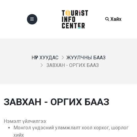
Хайх
НҮҮР ХУУДАС
ЖУУЛЧНЫ БААЗ
ЗАВХАН - ОРГИХ БААЗ
ЗАВХАН - ОРГИХ БААЗ
Нэмэлт үйлчилгээ:
Монгол үндэсний уламжлалт хоол хорхог, шорлог
хийх