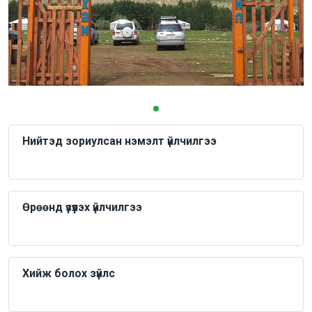
Нийтэд зориулсан нэмэлт үйлчилгээ
Өрөөнд үзүүлэх үйлчилгээ
Хийж болох зүйлс