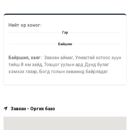
Нийт ор хоног:
Гэр
Байшин
Байршил, хаяг:
Завхан аймаг, Улиастай хотоос зүүн
тийш 8 км зайд, Товцог уулын ард Дунд булаг
хэмээх газар, Богд голын хөвөөнд байрладаг.
Завхан - Оргих бааз