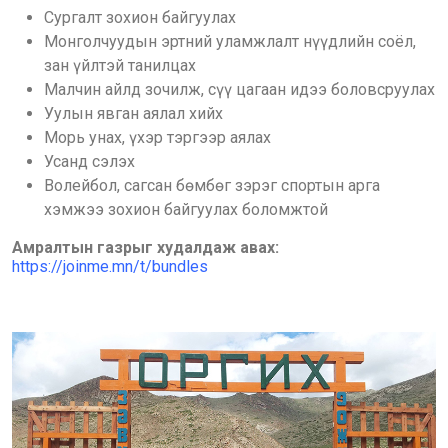
Сургалт зохион байгуулах
Монголчуудын эртний уламжлалт нүүдлийн соёл,
зан үйлтэй танилцах
Малчин айлд зочилж, сүү цагаан идээ боловсруулах
Уулын явган аялал хийх
Морь унах, үхэр тэргээр аялах
Усанд сэлэх
Волейбол, сагсан бөмбөг зэрэг спортын арга
хэмжээ зохион байгуулах боломжтой
Амралтын газрыг худалдаж авах:
https://joinme.mn/t/bundles