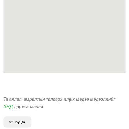
Та аялал, амралтын талаарх илүү их мэдээ мэдээллийг
ЭНД
дарж аваарай
Буцах