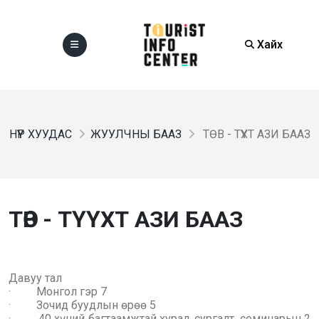
Хайх
НҮҮР ХУУДАС
ЖУУЛЧНЫ БААЗ
ТӨВ - ТҮҮХТ АЗИ БААЗ
ТӨВ - ТҮҮХТ АЗИ БААЗ
Давуу тал
· Монгол гэр 7
· Зочид буудлын өрөө 5
· 40 хүний багтаамжтай хурал, сургалт, семинарын 2