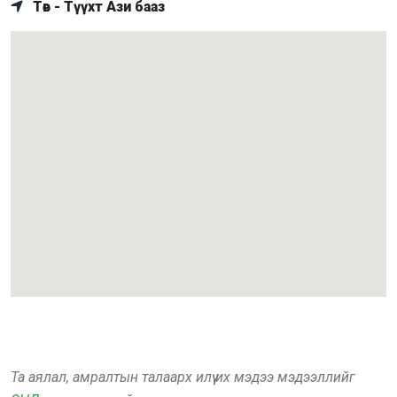
Төв - Түүхт Ази бааз
Та аялал, амралтын талаарх илүү их мэдээ мэдээллийг