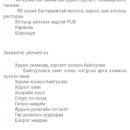
танхим
· 80 хүний багтаамжтай монгол, европ, ази хоолны
ресторан
· 30 хүнд үйлчлэх задгай PUB
· Караоке
· Шүршүүр
Захиалгат үйлчилгээ
· Хурал, семинар, сургалт зохион байгуулах
· Байгууллага хамт олны нэгдсэн арга хэмжээ
хүлээн авах
· Хурим зохион байгуулах
· Хорхог хийх
· Хээрийн хоол
· Спорт тоглоом
· Галын наадам
· Ардын урлагийн тоглолт
· Гар урлалын худалдаа
· Бэсрэг наадам