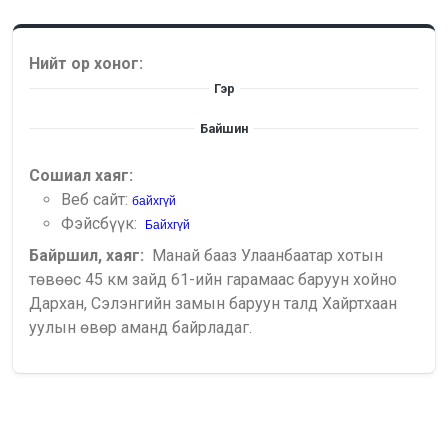
Нийт ор хоног:
Гэр
Байшин
Сошиал хаяг:
Веб сайт:
байхгүй
Фэйсбүүк:
Байхгүй
Байршил, хаяг:
Манай бааз Улаанбаатар хотын
төвөөс 45 км зайд 61-ийн гарамаас баруун хойно
Дархан, Сэлэнгийн замын баруун талд Хайртхаан
уулын өвөр аманд байрладаг.