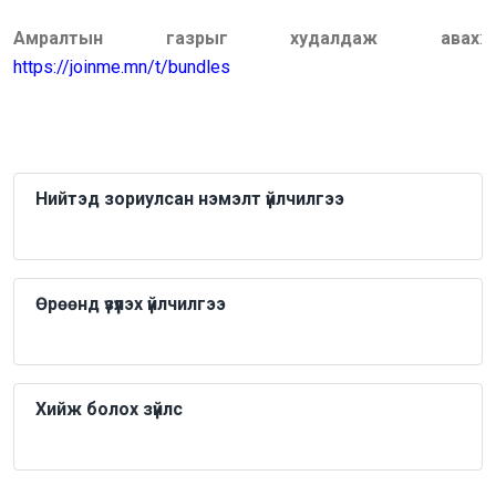
Амралтын газрыг худалдаж авах
:
https://joinme.mn/t/bundles
Нийтэд зориулсан нэмэлт үйлчилгээ
Өрөөнд үзүүлэх үйлчилгээ
Хийж болох зүйлс