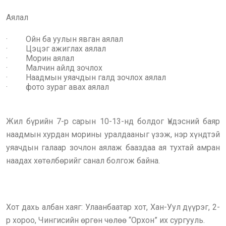
Аялал
· Ойн ба уулын явган аялал
· Цэцэг ажиглах аялал
· Морин аялал
· Малчин айлд зочлох
· Наадмын уяачдын галд зочлох аялал
· фото зураг авах аялал
Жил бүрийн 7-р сарын 10-13-нд болдог Үндэсний баяр
наадмын хурдан морины уралдааныг үзэж, нэр хүндтэй
уяачдын галаар зочлон аялаж бааздаа ая тухтай амран
наадах хөтөлбөрийг санал болгож байна.
Хот дахь албан хаяг: Улаанбаатар хот, Хан-Уул дүүрэг, 2-
р хороо, Чингисийн өргөн чөлөө “Орхон” их сургууль.