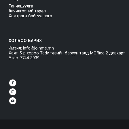
Танилцуулга
Үйлчилгээний төрөл
Хамтрагч байгууллага
ХОЛБОО БАРИХ
Имэйл: info@joinme.mn
Хаяг: 5-р хороо Tedy төвийн баруун талд MOffice 2 давхарт
Утас: 7744 3939