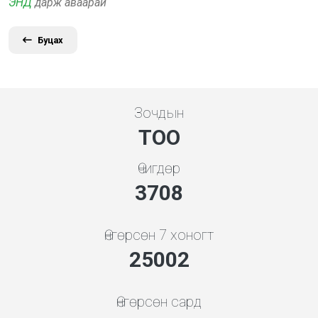
ЭНД
дарж аваарай
Буцах
Зочдын
ТОО
Өчигдөр
4136
Өнгөрсөн 7 хоногт
27886
Өнгөрсөн сард