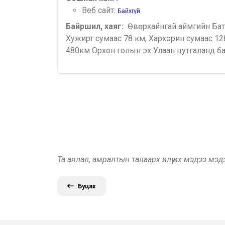
Веб сайт:
Байхгүй
Байршил, хаяг:
Өвөрхайнгай аймгийн Бат
Хужирт сумаас 78 км, Хархорин сумаас 12
480км Орхон голын эх Улаан цутгаланд ба
Та аялал, амралтын талаарх илүү их мэдээ мэ
Буцах