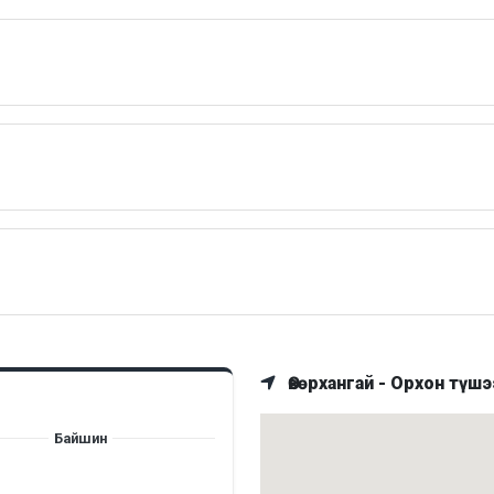
Өвөрхангай - Орхон түшэ
Байшин