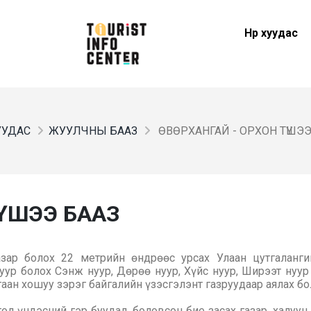
Нүүр хуудас
ХУУДАС
ЖУУЛЧНЫ БААЗ
ӨВӨРХАНГАЙ - ОРХОН ТҮШЭЭ
ТҮШЭЭ БААЗ
зар болох 22 метрийн өндрөөс урсах Улаан цутгалангий
уур болох Сэнж нуур, Дөрөө нуур, Хүйс нуур, Ширээт нуу
аан хошуу зэрэг байгалийн үзэсгэлэнт газруудаар аялах бо
ол үндэсний гэр буудал, боловсон бие засах газар, халуу