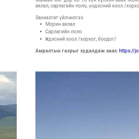
аялал, сарлагийн поло, үндэсний хоол /хорхо
Захиалгат үйлчилгээ
Морин аялал
Сарлагийн поло
Үндэсний хоол /хорхог, боодог/
Амралтын газрыг худалдаж авах
:
https://