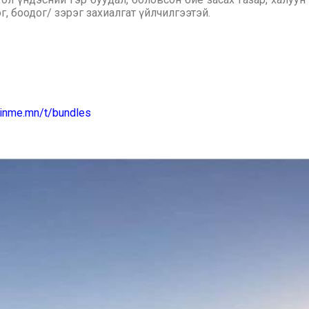
г, боодог/ зэрэг захиалгат үйлчилгээтэй.
joinme.mn/t/bundles