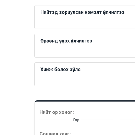
Нийтэд зориулсан нэмэлт үйлчилгээ
Өрөөнд үзүүлэх үйлчилгээ
Хийж болох зүйлс
Нийт ор хоног:
Гэр
Сошиал хаяг: