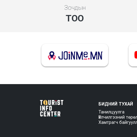
Зочдын
ТОО
БИДНИЙ ТУХАЙ
Танилцуулга
Үйлчилгээний төрө
Хамтрагч байгуул