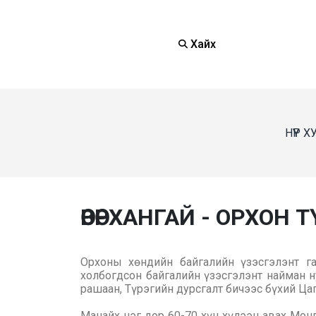
Хайх
НҮҮР 
ӨВӨРХАНГАЙ - ОРХОН 
Орхоны хөндийн байгалийн үзэсгэлэнт га
холбогдсон байгалийн үзэсгэлэнт найман н
рашаан, Түрэгийн дурсгалт бичээс бүхий Цаг
Манайх нэг дор 60-70 хүн хүлээн авах Монг