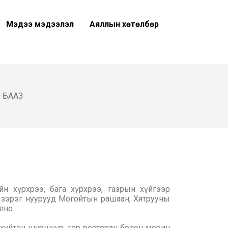
Мэдээ мэдээлэл
Аяллын хөтөлбөр
 БААЗ
н хүрхрээ, бага хүрхрээ, газрын хүйгээр
р зэрэг нуурууд Могойтын рашаан, Хятрууны
лно.
н хүйтэн шүршүүр, гэр ресторан болон морин