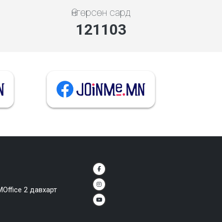
Өнгөрсөн сард
145323
MOffice 2 давхарт