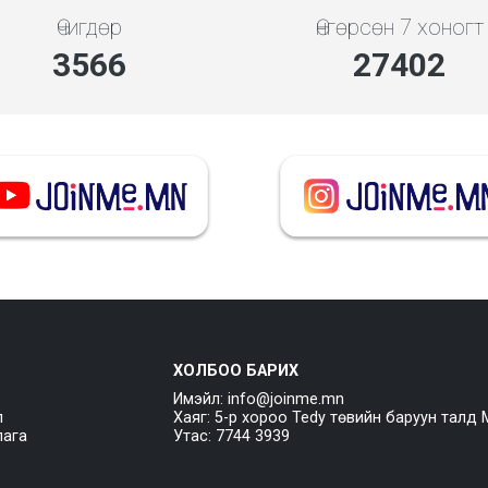
Өчигдөр
Өнгөрсөн 7 хоногт
4279
32882
ХОЛБОО БАРИХ
Имэйл: info@joinme.mn
л
Хаяг: 5-р хороо Tedy төвийн баруун талд 
лага
Утас: 7744 3939