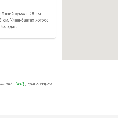
-Өлзий сумаас 28 км,
8 км, Улаанбаатар хотоос
йрладаг.
дээллийг
ЭНД
дарж аваарай