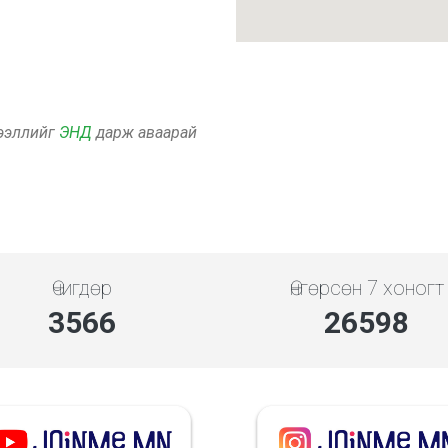
дээллийг
ЭНД
дарж аваарай
Өчигдөр
Өнгөрсөн 7 хоногт
4279
31918