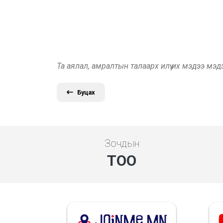
Та аялал, амралтын талаарх илүү их мэдээ мэ
Буцах
Зочдын
ТОО