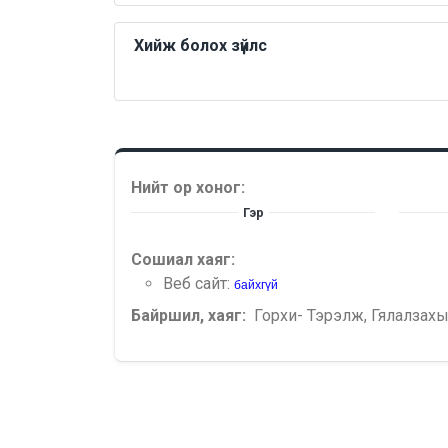
Хийж болох зүйлс
Нийт ор хоног:
Гэр
Сошиал хаяг:
Веб сайт:
байхгүй
Байршил, хаяг:
Горхи- Тэрэлж, Гялалзах