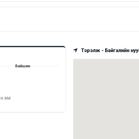
Тэрэлж - Байгалийн нуу
Байшин
ын ам