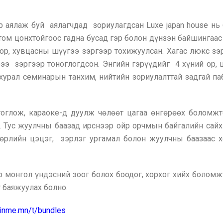
 аялаж буй аялагчдад зориулагдсан Luxe japan house нь 
ом цонхтойгоос гадна бусад гэр болон дүнзэн байшингаас 
зор, хувцасны шүүгээ зэргээр тохижуулсан. Хагас люкс з
рээ зэргээр тоноглогдсон. Энгийн гэрүүдийг 4 хүний ор, 
урал семинарын танхим, нийтийн зориулалттай задгай па
тоглож, караоке-д дуулж чөлөөт цагаа өнгөрөөх боломжто
. Тус жуулчны баазад ирснээр ойр орчмын байгалийн сайх
 төрлийн цэцэг, зэрлэг ургамал болон жуулчны баазаас 
 монгол үндэсний зоог болох боодог, хорхог хийх боломжт
г баяжуулах болно.
joinme.mn/t/bundles