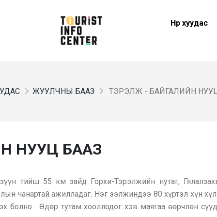
Нүүр хуудас
ХУУДАС
ЖУУЛЧНЫ БААЗ
ТЭРЭЛЖ - БАЙГАЛИЙН НУУЦ
Н НУУЦ БААЗ
 зүүн тийш 55 км зайд Горхи-Тэрэлжийн нутаг, Гялалзах
лын чанартай ажилладаг. Нэг ээлжиндээ 80 хүртэл хүн хүл
лэх болно. Өдөр тутам хооллодог хэв маягаа өөрчлөн сү