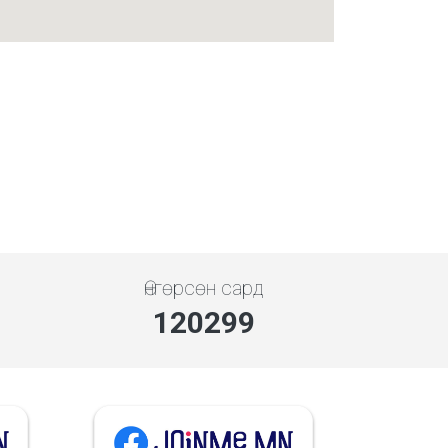
Өнгөрсөн сард
144359