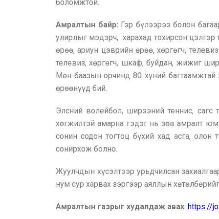
боломжтой.
Амралтын байр:
Гэр бүлээрээ болон багаар
улирлыг мэдэрч, харахад тохирсон цэлгэр т
өрөө, ариун цэврийн өрөө, хөргөгч, телеви
телевиз, хөргөгч, шкаф, буйдан, жижиг ши
Мөн баазын орчинд 80 хүний багтаамжтай х
өрөөнүүд бий.
Элсний волейбол, ширээний теннис, сагс 
хөгжилтэй амарна гэдэг нь зөв амралт юм
сонин содон тогтоц бүхий хад асга, олон
сонирхож болно.
Жуулчдын хүсэлтээр урьдчилсан захиалгаар
нум сур харвах зэргээр аяллын хөтөлбөрий
Амралтын газрыг худалдаж авах
:
https://