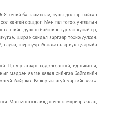
6-8 хүний багтаамжтай, зуны дэлгэр сайхан
хол зайтай оршдог. Мөн гал тогоо, унтлагын
эрэглэлийн дүнзэн байшинг гурван хүний ор,
шүүгээ, ширээ сандал зэргээр тохижуулсан.
б, сауна, шүршүүр, боловсон ариун цэврийн
й. Цэвэр агаарт хөдөлгөөнтэй, идэвхитэй,
ныг мэдрэн явган аялал хийнгээ байгалийн
холгүй байрлах Болорын агуй зэргийг үзэж
ой. Мөн монгол айлд зочлох, мориор аялах,