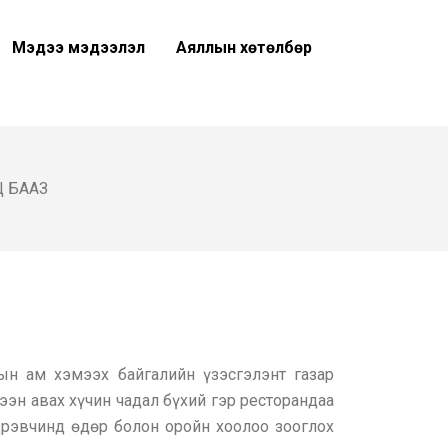
Мэдээ мэдээлэл
Аяллын хөтөлбөр
 БААЗ
ын ам хэмээх байгалийн үзэсгэлэнт газар
ээн авах хүчин чадал бүхий гэр ресторандаа
үдрэвчинд өдөр болон оройн хоолоо зооглох