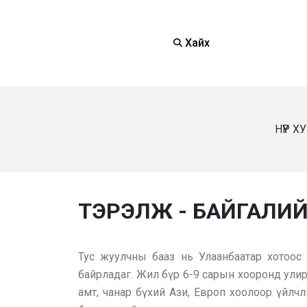
Хайх
НҮҮР 
ТЭРЭЛЖ - БАЙГАЛИЙ
Тус жуулчны бааз нь Улаанбаатар хотоос
байрладаг. Жил бүр 6-9 сарын хооронд улир
амт, чанар бүхий Ази, Европ хоолоор үйлч