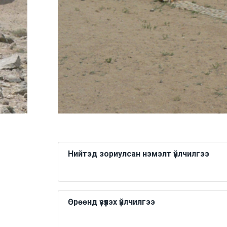
Нийтэд зориулсан нэмэлт үйлчилгээ
Өрөөнд үзүүлэх үйлчилгээ