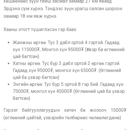
хөшөөнөөс зүүн тийш засмал замаар 27 км яваад
Эрдэнэ сум хүрнэ. Тэндээс зүүн урагш салсан шороон
замаар 18 км явж хүрнэ.
Хааны отогт түшиглэсэн гэр бааз:
Жанжны өргөө: Тус 3 дабл ортой 4 гэртэй. Гадаад
хүн 115000₮, Монгол хүн 95000₮ (Үзвэр ба өглөөний
цай багтсан)
Хатны өргөө: Тус бүр 3 дабл ортой 2 өргөө гэртэй.
Гадаад хүн 95000₮, монгол хүн 65000₮. (Өглөөний
цай ба үзвэр багтсан)
Энгийн өргөө: Тус бүр 5 ортой 8 гэр бий. Гадаад хүн
75000₮, монгол хүн 45000₮ (Өглөөний цай ба үзвэр
багтсан)
Гэрээт байгууллагуудын хөтөч ба жолооч 15000₮
(өглөөний цайтай, үзвэрийн төлбөрөөс чөлөөлөгдөнө)