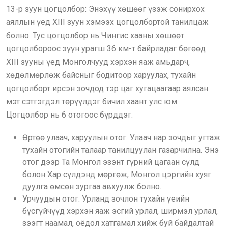
13-р зуун цогцолбор: Энэхүү хөшөөг үзэж сонирхох
аяллын үед XIII зуун хэмээх цогцолбортой танилцаж
болно. Тус цогцолбор нь Чингис хааны хөшөөт
цогцолбороос зүүн урагш 36 км-т байрладаг бөгөөд
XIII зууны үед Монголчууд хэрхэн яаж амьдарч,
хөдөлмөрлөж байсныг бодитоор харуулах, тухайн
цогцолборт ирсэн зочдод тэр цаг хугацаагаар аялсан
мэт сэтгэгдэл төрүүлдэг бичил хаант улс юм.
Цогцолбор нь 6 отогоос бүрддэг.
Өртөө улаач, харуулын отог: Улаач нар зочдыг угтаж
тухайн отогийн талаар танилцуулан газарчилна. Энэ
отог дээр Та Монгол эзэнт гүрний цагаан сүлд
болон Хар сүлдэнд мөргөж, Монгол цэргийн хуяг
дуулга өмсөн зургаа авхуулж болно.
Урчуудын отог: Урланд зочлон тухайн үеийн
бүсгүйчүүд хэрхэн яаж эсгий урлал, ширмэл урлал,
зээгт наамал, оёдол хатгамал хийж буй байдалтай