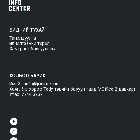
БИДНИЙ ТУХАЙ
Танилцуулга
Үйлчилгээний төрөл
Хамтрагч байгууллага
ХОЛБОО БАРИХ
Имэйл: info@joinme.mn
Хаяг: 5-р хороо Tedy төвийн баруун талд MOffice 2 давхарт
Утас: 7744 3939