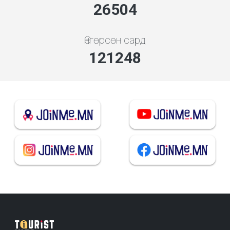
30582
Өнгөрсөн сард
139902