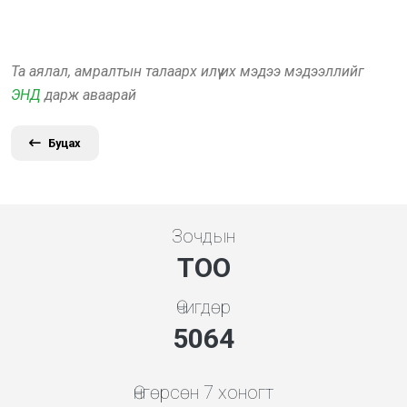
Та аялал, амралтын талаарх илүү их мэдээ мэдээллийг
ЭНД
дарж аваарай
Буцах
Зочдын
ТОО
Өчигдөр
5843
Өнгөрсөн 7 хоногт