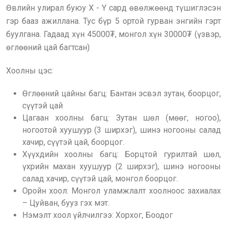
Өвлийн улирал буюу X - Y сард өвөлжөөнд түшиглэсэн
гэр бааз ажиллана. Тус бүр 5 ортой гурван энгийн гэрт
буулгана. Гадаад хүн 45000₮, монгол хүн 30000₮ (үзвэр,
өглөөний цай багтсан)
Хоолны цэс:
Өглөөний цайны багц: Бантан эсвэл зутан, боорцог,
сүүтэй цай
Цагаан хоолны багц: Зутан шөл (мөөг, ногоо),
ногоотой хуушуур (3 ширхэг), шинэ ногооны салад
хачир, сүүтэй цай, боорцог.
Хүүхдийн хоолны багц: Борцтой гурилтай шөл,
үхрийн махан хуушуур (2 ширхэг), шинэ ногооны
салад хачир, сүүтэй цай, монгол боорцог.
Оройн хоол: Монгол уламжлалт хоолноос захиалах
– Цуйван, бууз гэх мэт.
Нэмэлт хоол үйлчилгээ: Хорхог, Боодог