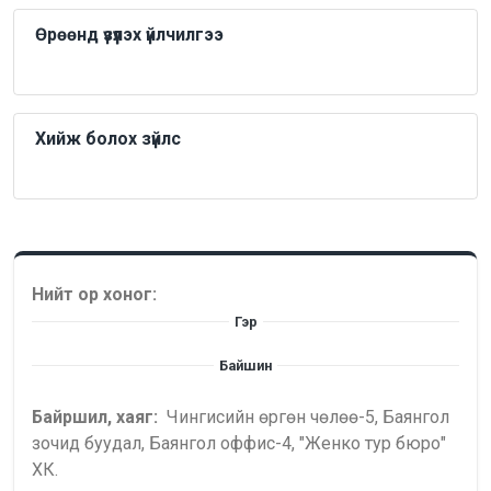
Өрөөнд үзүүлэх үйлчилгээ
Хийж болох зүйлс
Нийт ор хоног:
Гэр
Байшин
Байршил, хаяг:
Чингисийн өргөн чөлөө-5, Баянгол
зочид буудал, Баянгол оффис-4, "Женко тур бюро"
ХК.