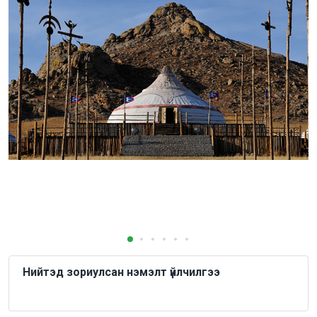
Нийтэд зориулсан нэмэлт үйлчилгээ