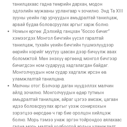
танилцахаас гадна төмрийн дархан, модон
эдлэлийн мужааны урлангаар ч зочилно. Энд Та XIII
зууны үеийн гар урчуудын амьдралтай танилцаж,
арвай будаа боловсруулах аргыг харж болно.
Номын өргөө: Дэлхийд ганцхан “босоо бичиг”
хэмээгдэх Монгол бичгийн үүсэл гаралтай
танилцаж, тухайн үеийн бичгийн түшмэлүүдээр
өөрийн нэрийг муутуу цаасан дээр бичүүлж авах
боломжтой. Мөн энэхүү өргөөнд монгол бичгээр
бичигдсэн ном сударууд хадгалагдан байдаг.
Монголчуудын ном судар хадгалж ирсэн өв
уламжлалтай танилцана.
Малчны отог: Бэлчээр даган нүүдэллэх малчин
айлд зочилно. Монголчуудын өдөр тутмын
амьдралтай танилцаж, айраг цэгээ амсаж, цагаан
идээ боловсруулах аргыг үзэж сонирхохын
зэрэгцээ өөрсдөө ч гар бие оролцон хийлцэж
болно. Морь тэмээ унаж эргэн тойрондоо аялахаас
гадна морь малтай холбоотой ардын уламжлалт