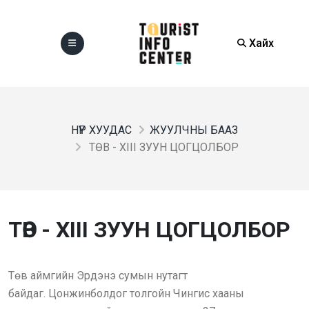
Хайх
НҮҮР ХУУДАС
ЖУУЛЧНЫ БААЗ
ТӨВ - XIII ЗУУН ЦОГЦОЛБОР
ТӨВ - XIII ЗУУН ЦОГЦОЛБОР
Төв аймгийн Эрдэнэ сумын нутагт
байдаг. Цонжинболдог толгойн Чингис хааны