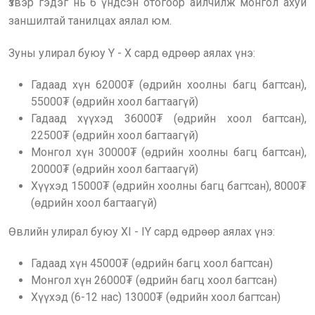
Үзвэр гэдэг нь 6 үндсэн отогоор айлчилж монгол ахуй
заншилтай танилцах аялал юм.
Зуны улирал буюу Y - X сард өдрөөр аялах үнэ:
Гадаад хүн 62000₮ (өдрийн хоолны багц багтсан),
55000₮ (өдрийн хоол багтаагүй)
Гадаад хүүхэд 36000₮ (өдрийн хоол багтсан),
22500₮ (өдрийн хоол багтаагүй)
Монгол хүн 30000₮ (өдрийн хоолны багц багтсан),
20000₮ (өдрийн хоол багтаагүй)
Хүүхэд 15000₮ (өдрийн хоолны багц багтсан), 8000₮
(өдрийн хоол багтаагүй)
Өвлийн улирал буюу XI - IY сард өдрөөр аялах үнэ:
Гадаад хүн 45000₮ (өдрийн багц хоол багтсан)
Монгол хүн 26000₮ (өдрийн багц хоол багтсан)
Хүүхэд (6-12 нас) 13000₮ (өдрийн хоол багтсан)