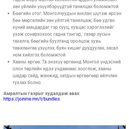
зан үйлийн үзүүлбэрүүдтэй танилцах боломжтой.
Бөөгийн отог: Монголчуудын анхлан шүтэж ирсэн
бөө мөргөлийн зан үйлтэй танилцаж, бөө удган
хүний амьдардаг гэр сууц, хувцас хэрэглэлийг
үзэж сонирхохоос гадна тэнгэр, газар лусын
тахилга, бөөгийн буултанд оролцож хувь
тавилангаа үзүүлэх, буян хишиг дуудуулах, засал
ном хийлгэх боломжтой.
Хааны өргөө: Та энэхүү өргөөнд Монгол үндэсний
олон төрлийн идээ ундаанаас зооглож, хааны
шадар сайд, жанжид, хатдын өргөөгөөр айлчлан
тухлах болно.
Амралтын газрыг худалдаж авах
:
https://joinme.mn/t/bundles