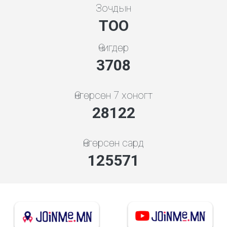
Зочдын
ТОО
Өчигдөр
4136
Өнгөрсөн 7 хоногт
31367
Өнгөрсөн сард
140060