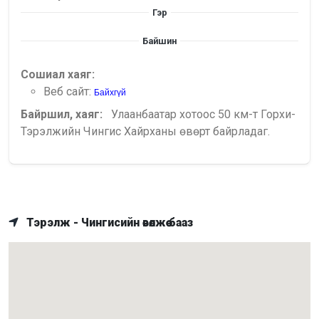
Гэр
Байшин
Сошиал хаяг:
Веб сайт:
Байхгүй
Байршил, хаяг:
Улаанбаатар хотоос 50 км-т Горхи-
Тэрэлжийн Чингис Хайрханы өвөрт байрладаг.
Тэрэлж - Чингисийн өвөлжөө бааз