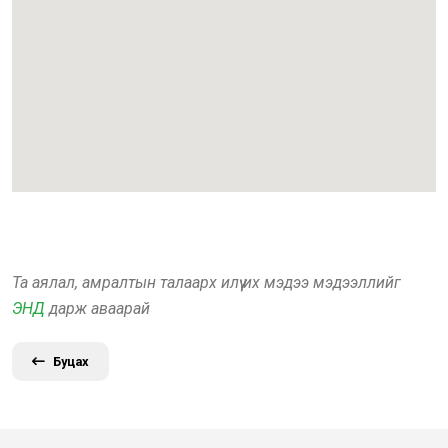
Та аялал, амралтын талаарх илүү их мэдээ мэдээллийг
ЭНД
дарж аваарай
Буцах