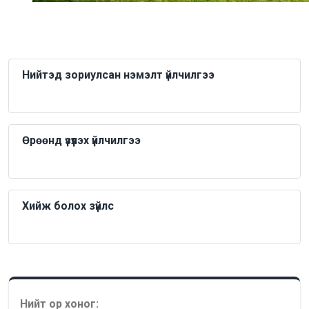
Нийтэд зориулсан нэмэлт үйлчилгээ
Өрөөнд үзүүлэх үйлчилгээ
Хийж болох зүйлс
Нийт ор хоног: