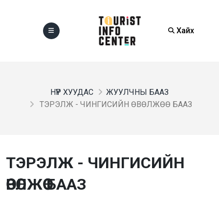
Хайх
НҮҮР ХУУДАС
ЖУУЛЧНЫ БААЗ
ТЭРЭЛЖ - ЧИНГИСИЙН ӨВӨЛЖӨӨ БААЗ
ТЭРЭЛЖ - ЧИНГИСИЙН
ӨВӨЛЖӨӨ БААЗ