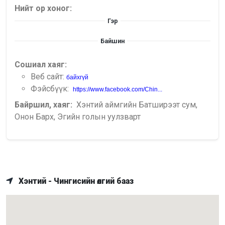
Нийт ор хоног:
Гэр
Байшин
Сошиал хаяг:
Веб сайт:
байхгүй
Фэйсбүүк:
https://www.facebook.com/Chin...
Байршил, хаяг:
Хэнтий аймгийн Батширээт сум,
Онон Барх, Эгийн голын уулзварт
Хэнтий - Чингисийн өлгий бааз