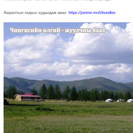
Амралтын газрыг худалдаж авах
:
https://joinme.mn/t/bundles