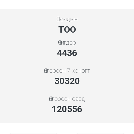
Зочдын
ТОО
Өчигдөр
5119
Өнгөрсөн 7 хоногт
34985
Өнгөрсөн сард
139103