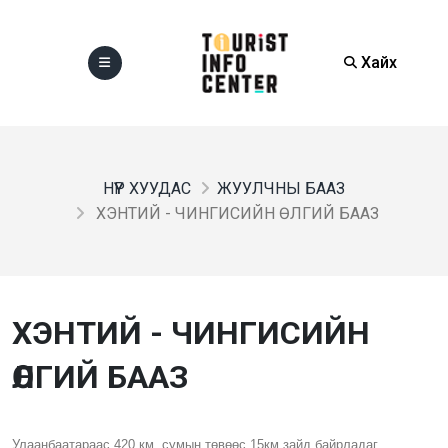
Хайх
НҮҮР ХУУДАС
ЖУУЛЧНЫ БААЗ
ХЭНТИЙ - ЧИНГИСИЙН ӨЛГИЙ БААЗ
ХЭНТИЙ - ЧИНГИСИЙН
ӨЛГИЙ БААЗ
Улаанбаатараас 420 км, сумын төвөөс 15км зайд байрладаг.