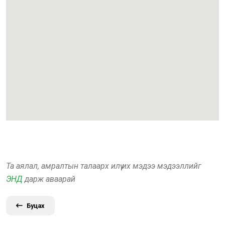
Та аялал, амралтын талаарх илүү их мэдээ мэдээллийг
ЭНД
дарж аваарай
Буцах