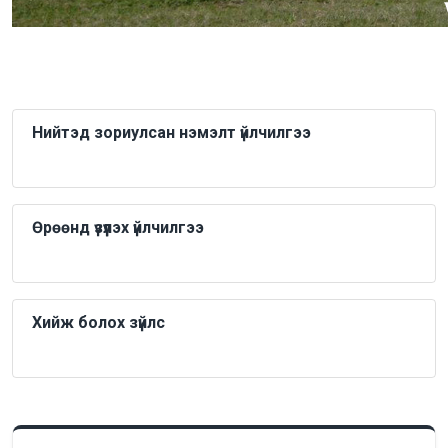
Нийтэд зориулсан нэмэлт үйлчилгээ
Өрөөнд үзүүлэх үйлчилгээ
Хийж болох зүйлс