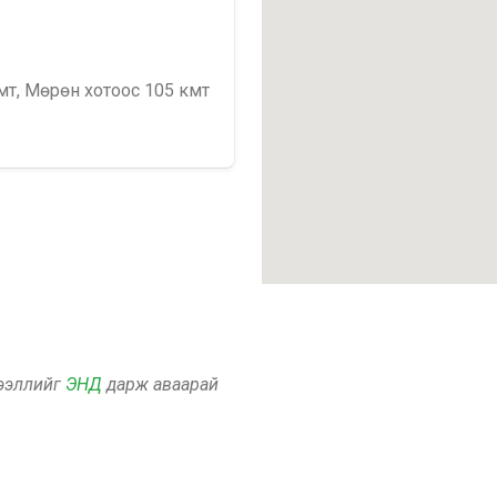
мт, Мөрөн хотоос 105 кмт
дээллийг
ЭНД
дарж аваарай