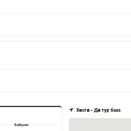
Хөвсгөл - Дөл тур бааз
Байшин