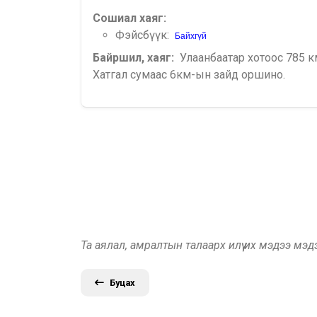
Сошиал хаяг:
Фэйсбүүк:
Байхгүй
Байршил, хаяг:
Улаанбаатар хотоос 785 к
Хатгал сумаас 6км-ын зайд оршино.
Та аялал, амралтын талаарх илүү их мэдээ мэ
Буцах