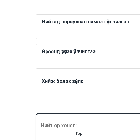
Нийтэд зориулсан нэмэлт үйлчилгээ
Өрөөнд үзүүлэх үйлчилгээ
Хийж болох зүйлс
Нийт ор хоног:
Гэр