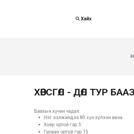
Хайх
Н
ХӨВСГӨЛ - ДӨЛ ТУР БАА
Баазын хүчин чадал:
Нэг ээлжиндээ 80 хүн хүлээн авна.
Хоёр ортой гэр 5
Гурван ортой гэр 15