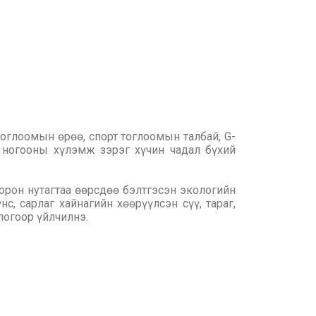
оглоомын өрөө, спорт тоглоомын талбай, G-
 ногооны хүлэмж зэрэг хүчин чадал бүхий
 орон нутагтаа өөрсдөө бэлтгэсэн экологийн
с, сарлаг хайнагийн хөөрүүлсэн сүү, тараг,
логоор үйлчилнэ.