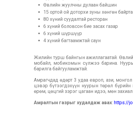
Өвлийн жуулчны дулаан байшин
15 ортой ой доторхи зуны хөнгөн байрта
80 хүний суудалтай ресторан
6 хүний боловсон бие засах газар
6 хүний шүршүүр
4 хүний багтаамжтай саун
Жилийн турш байнгын ажиллагаатай. Өвлийн
мобайл, мобикомын сүлжээ барина. Нууры
барилга байгууламжтай.
Амрагчдад өдөрт 3 удаа европ, ази, монгол
цэвэр бүтээгдэхүүн нуурын төрөл бүрийн за
өрөм, цөцгий зэрэг цагаан идээ, мөн захиа
Амралтын газрыг худалдаж авах
:
https://