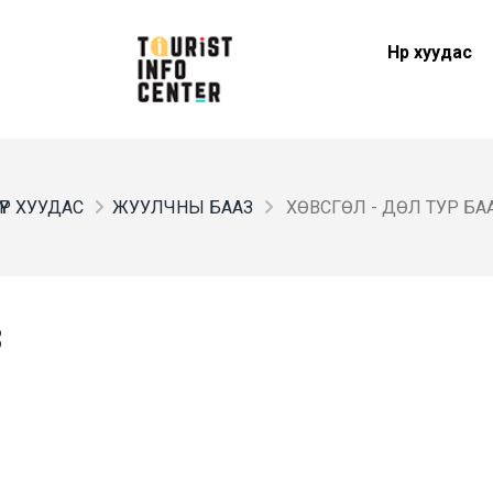
Нүүр хуудас
ҮҮР ХУУДАС
ЖУУЛЧНЫ БААЗ
ХӨВСГӨЛ - ДӨЛ ТУР БА
З