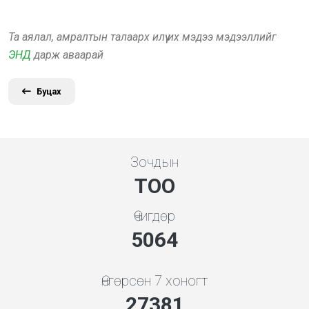
Та аялал, амралтын талаарх илүү их мэдээ мэдээллийг
ЭНД
дарж аваарай
Буцах
Зочдын
ТОО
Өчигдөр
5648
Өнгөрсөн 7 хоногт
30541