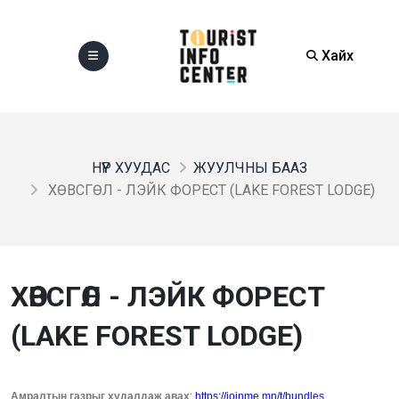
Хайх
НҮҮР ХУУДАС
ЖУУЛЧНЫ БААЗ
ХӨВСГӨЛ - ЛЭЙК ФОРЕСТ (LAKE FOREST LODGE)
ХӨВСГӨЛ - ЛЭЙК ФОРЕСТ
(LAKE FOREST LODGE)
Амралтын газрыг худалдаж авах
:
https://joinme.mn/t/bundles