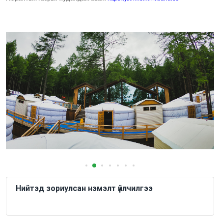
Нийтэд зориулсан нэмэлт үйлчилгээ