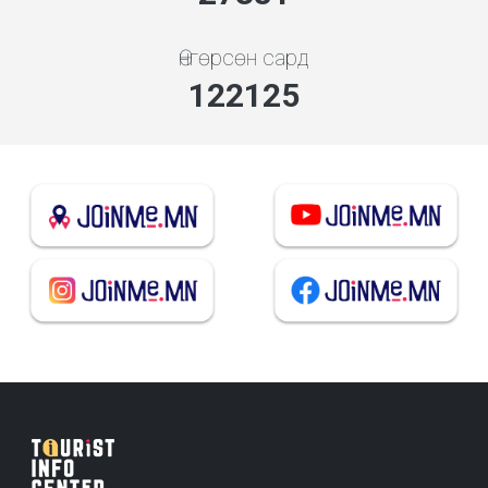
Өнгөрсөн сард
136217