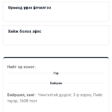
Өрөөнд үзүүлэх үйлчилгээ
Хийж болох зүйлс
Нийт ор хоног:
Гэр
Байшин
Байршил, хаяг:
Чингэлтэй дүүрэг, 3-р хороо, Пийс
тауэр, 1608 тоот