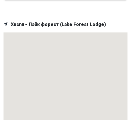
Хөвсгөл - Лэйк форест (Lake Forest Lodge)