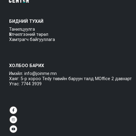
БИДНИЙ ТУХАЙ
Танилцуулга
Үйлчилгээний төрөл
Хамтрагч байгууллага
ХОЛБОО БАРИХ
Имэйл: info@joinme.mn
Хаяг: 5-р хороо Tedy төвийн баруун талд MOffice 2 давхарт
Утас: 7744 3939