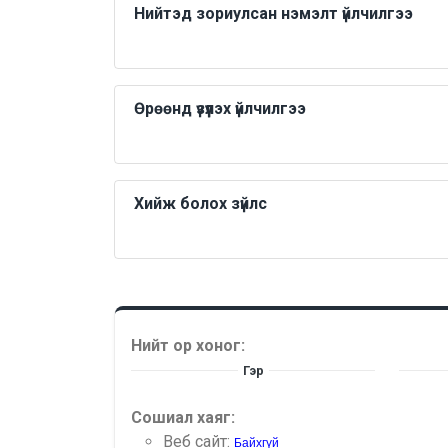
Нийтэд зориулсан нэмэлт үйлчилгээ
Өрөөнд үзүүлэх үйлчилгээ
Хийж болох зүйлс
Нийт ор хоног:
Гэр
Сошиал хаяг:
Веб сайт:
Байхгүй