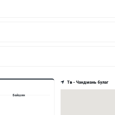
Төв - Чандмань булаг
Байшин