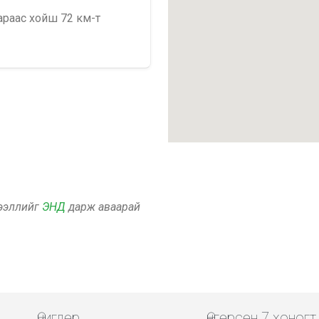
араас хойш 72 км-т
дээллийг
ЭНД
дарж аваарай
Өчигдөр
Өнгөрсөн 7 хоногт