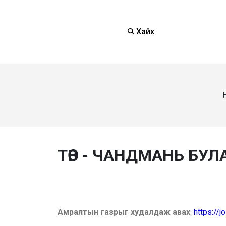
Хайх
ТӨВ - ЧАНДМАНЬ БУЛ
Амралтын газрыг худалдаж авах
:
https://