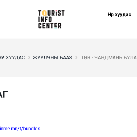
Нүүр хуудас
НҮҮР ХУУДАС
ЖУУЛЧНЫ БААЗ
ТӨВ - ЧАНДМАНЬ БУЛА
АГ
joinme.mn/t/bundles