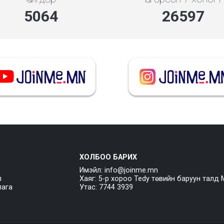
5843
30689
ХОЛБОО БАРИХ
Имэйл: info@joinme.mn
л
Хаяг: 5-р хороо Tedy төвийн баруун талд 
лага
Утас: 7744 3939