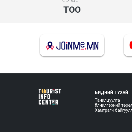
ТОО
БИДНИЙ ТУХАЙ
Танилцуулга
Үйлчилгээний төрө
Хамтрагч байгуул