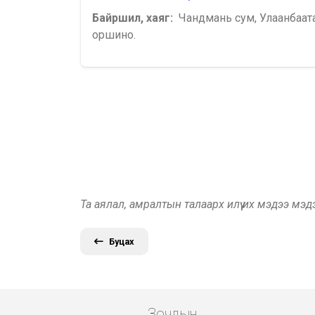
Байршил, хаяг:
Чандмань сум, Улаанбаат
оршино.
Та аялал, амралтын талаарх илүү их мэдээ мэ
Буцах
Зочдын