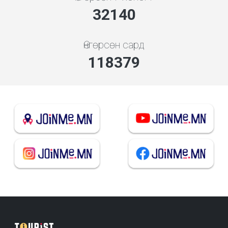
35849
Өнгөрсөн сард
132038