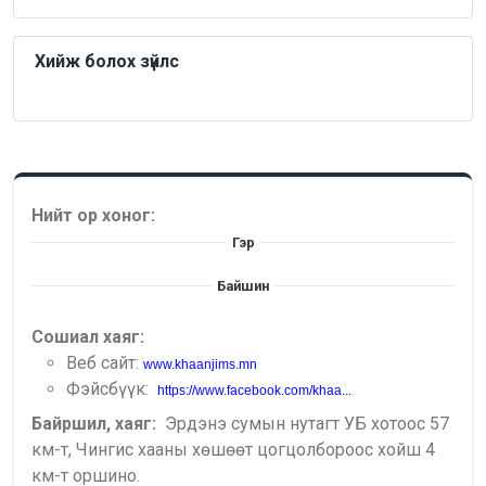
Хийж болох зүйлс
Нийт ор хоног:
Гэр
Байшин
Сошиал хаяг:
Веб сайт:
www.khaanjims.mn
Фэйсбүүк:
https://www.facebook.com/khaa...
Байршил, хаяг:
Эрдэнэ сумын нутагт УБ хотоос 57
км-т, Чингис хааны хөшөөт цогцолбороос хойш 4
км-т оршино.