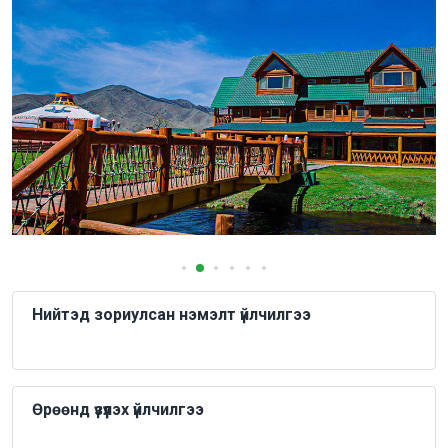
Нийтэд зориулсан нэмэлт үйлчилгээ
Өрөөнд үзүүлэх үйлчилгээ