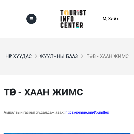
Хайх
НҮҮР ХУУДАС
ЖУУЛЧНЫ БААЗ
ТӨВ - ХААН ЖИМС
ТӨВ - ХААН ЖИМС
Амралтын газрыг худалдаж авах
:
https://joinme.mn/t/bundles