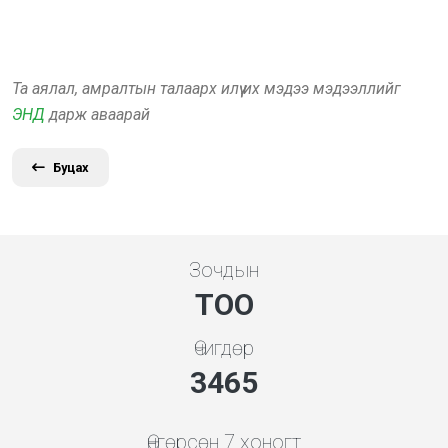
Та аялал, амралтын талаарх илүү их мэдээ мэдээллийг
ЭНД
дарж аваарай
Буцах
Зочдын
ТОО
Өчигдөр
3865
Өнгөрсөн 7 хоногт