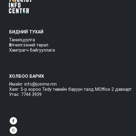
БИДНИЙ ТУХАЙ
Танилцуулга
Үйлчилгээний төрөл
Хамтрагч байгууллага
ХОЛБОО БАРИХ
Имэйл: info@joinme.mn
Хаяг: 5-р хороо Tedy төвийн баруун талд MOffice 2 давхарт
Утас: 7744 3939