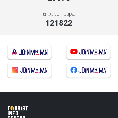
Өнгөрсөн сард
131193