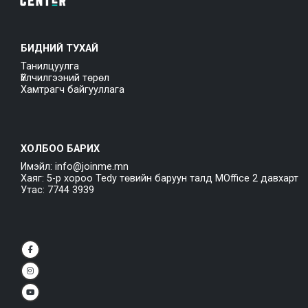
БИДНИЙ ТУХАЙ
Танилцуулга
Үйлчилгээний төрөл
Хамтрагч байгууллага
ХОЛБОО БАРИХ
Имэйл: info@joinme.mn
Хаяг: 5-р хороо Tedy төвийн баруун талд MOffice 2 давхарт
Утас: 7744 3939