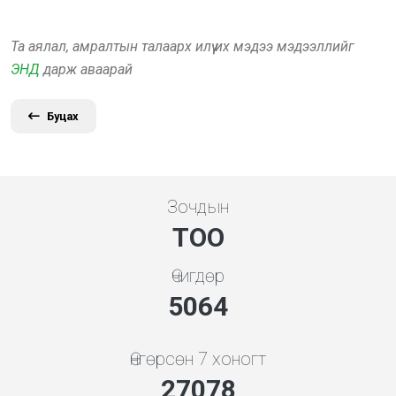
Та аялал, амралтын талаарх илүү их мэдээ мэдээллийг
ЭНД
дарж аваарай
Буцах
Зочдын
ТОО
Өчигдөр
5453
Өнгөрсөн 7 хоногт
29161