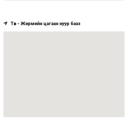
Төв - Жирмийн цагаан нуур бааз