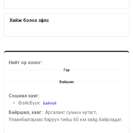
Хийж болох зүйлс
Нийт ор хоног:
Гэр
Байшин
Сошиал хаяг:
Фэйсбүүк:
Байхгүй
Байршил, хаяг:
Аргалант сумын нутагт,
Улаанбаатараас баруун тийш 60 км зайд байрладаг.