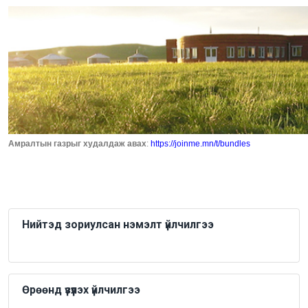
Амралтын газрыг худалдаж авах
:
https://joinme.mn/t/bundles
Нийтэд зориулсан нэмэлт үйлчилгээ
Өрөөнд үзүүлэх үйлчилгээ