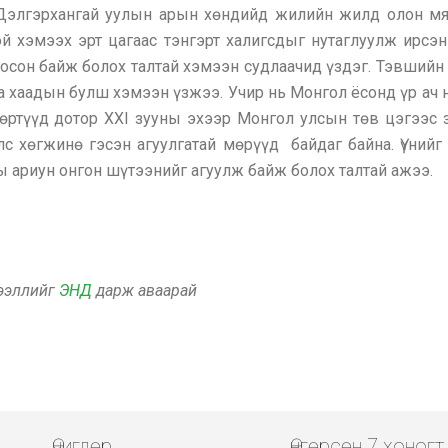
. Дэлгэрхангай уулын арын хөндийд жилийн жилд олон мя
ой хэмээх эрт цагаас тэнгэрт халигсдыг нутаглуулж ирс
осон байж болох талтай хэмээн судлаачид үздэг. Тэвшийн 
а хаадын булш хэмээн үзжээ. Учир нь Монгол ёсонд үр ач
өртүүд дотор XXI зууны эхээр Монгол улсын төв цэгээс 
с хөгжинө гэсэн агуулгатай мөрүүд байдаг байна. Үүнийг 
ы ариун онгон шүтээнийг агуулж байж болох талтай ажээ.
дээллийг
ЭНД
дарж аваарай
Өчигдөр
Өнгөрсөн 7 хоногт