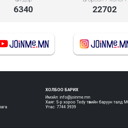
7354
26334
ХОЛБОО БАРИХ
Имэйл: info@joinme.mn
Хаяг: 5-р хороо Tedy төвийн баруун талд M
лага
Утас: 7744 3939