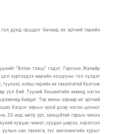
 гол дунд оршдог бөгөөд их эртний төрийн
үүнийг “Алтан тэвш” гэдэг. Гэрсэнз Жалайр
н цол хүртэхдээ өөрийн хошууны гол сүлдэт
, түүнээс хойш төрийн их тахилгатай болгож
ар уул бий. Түүний Хөшөөтийн аманд нэгэн
удлаачид байдаг. Тэр амны хяраар их эртний
орших бэсрэг хярын орой дээр нэгэн цооног
 нь 20-иод метр урт, ханцуйтай гарын чинээ
 хүний хувцас чимэг, суудал ширээ, хэрэгсэл
уулын сан тахилга, тус амгалангийн хурыг