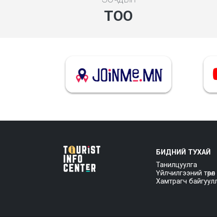
ТОО
БИДНИЙ ТУХАЙ
Танилцуулга
Үйлчилгээний төрөл
Хамтрагч байгуул