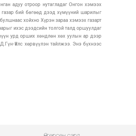
нган адуу отроор нутагладаг Онгон хэмээх
эн газар бий бөгөөд дээд хүмүүний шарилыг
булшнаас хойхно Хүрэн зараа хэмээх газарт
 нарыг ихэс дээдсийн толгой талд оршуулдаг
зүүн урд орших хөндлөн хөх уулын ар дээр
Д.Гүн-Үйлс хөрвүүлэн тайлжээ. Энэ бүхнээс
Өнгөрсөн сард