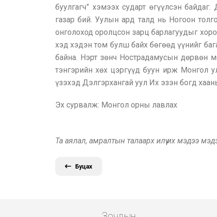
буулгагч” хэмээх сударт өгүүлсэн байдаг
газар бий. Уулын ард талд нь Ногоон толг
онголоход оролцсон зарц барлагуудыг хоро
хэд хэдэн том булш байх бөгөөд үүнийг баг
байна. Нэрт зөнч Нострадамусын дөрвөн м
тэнгэрийн хөх цэргүүд буун ирж Монгол ул
үзэхэд Дэлгэрхангай уул Их эзэн богд хаан
Эх сурвалж: Монгол орны лавлах
Та аялал, амралтын талаарх илүү их мэдээ мэ
Буцах
Зочдын