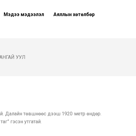
Мэдээ мэдээлэл
Аяллын хөтөлбөр
АНГАЙ УУЛ
ий. Далайн төвшнөөс дээш 1920 метр өндөр.
аг” гэсэн утгатай.