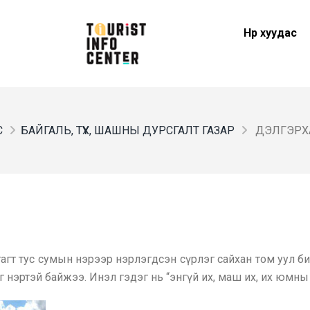
Нүүр хуудас
С
БАЙГАЛЬ, ТҮҮХ, ШАШНЫ ДУРСГАЛТ ГАЗАР
ДЭЛГЭРХ
гт тус сумын нэрээр нэрлэгдсэн сүрлэг сайхан том уул б
 нэртэй байжээ. Инэл гэдэг нь “энгүй их, маш их, их юмны т