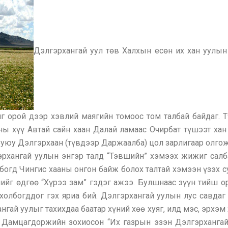
Дэлгэрхангай уул төв Халхын есөн их хан уулын
яг орой дээр хэвлий маягийн томоос том талбай байдаг. Т
ёны хүү Автай сайн хаан Далай ламаас Очирбат түшээт ха
 буюу Дэлгэрхаан (түвдээр Даржаалба) цол зарлигаар олгож
рхангай уулын энгэр талд “Тэвшийн” хэмээх жижиг салб
богд Чингис хааны онгон байж болох талтай хэмээн үзэх с
нийг өдгөө “Хүрээ зам” гэдэг ажээ. Булшнаас зүүн тийш 
холбогддог гэх яриа бий. Дэлгэрхангай уулын лус савдаг
гай уулыг тахихдаа баатар хүний хөө хуяг, илд мэс, эрхэм
а Дамцагдоржийн зохиосон “Их газрын эзэн Дэлгэрхангай 