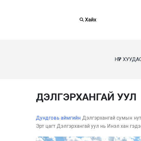
Хайх
НҮҮР ХУУДА
ДЭЛГЭРХАНГАЙ УУЛ
Дундговь аймгийн
Дэлгэрхангай сумын нута
Эрт цагт Дэлгэрхангай уул нь Инэл хан гэдэг