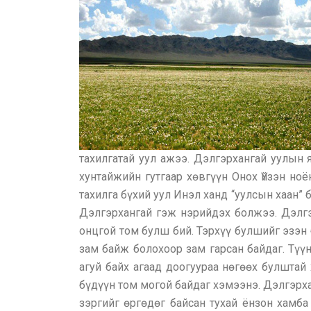
тахилгатай уул ажээ. Дэлгэрхангай уулын 
хунтайжийн гутгаар хөвгүүн Онох Үйзэн но
тахилга бүхий уул Инэл ханд “уулсын хаан”
Дэлгэрхангай гэж нэрийдэх болжээ. Дэлгэ
онцгой том булш бий. Тэрхүү булшийг эзэн 
зам байж болохоор зам гарсан байдаг. Түү
агуй байх агаад доогуураа нөгөөх булштай 
бүдүүн том могой байдаг хэмээнэ. Дэлгэрхан
зэргийг өргөдөг байсан тухай ёнзон хамб