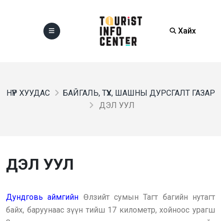
Хайх
НҮҮР ХУУДАС
БАЙГАЛЬ, ТҮҮХ, ШАШНЫ ДУРСГАЛТ ГАЗАР
ДЭЛ УУЛ
ДЭЛ УУЛ
Дундговь аймгийн
Өлзийт сумын Тагт багийн нутагт
байх, баруунаас зүүн тийш 17 километр, хойноос урагш