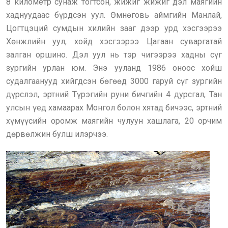
8 километр сунаж тогтсон, жижиг жижиг дэл маягийн
хаднуудаас бүрдсэн уул. Өмнөговь аймгийн Манлай,
Цогтцэций сумдын хилийн зааг дээр урд хэсгээрээ
Хөнжлийн уул, хойд хэсгээрээ Цагаан суваргатай
залган оршино. Дэл уул нь тэр чигээрээ хадны сүг
зургийн урлан юм. Энэ ууланд 1986 оноос хойш
судалгаанууд хийгдсэн бөгөөд 3000 гаруй сүг зургийн
дүрслэл, эртний Түрэгийн руни бичгийн 4 дурсгал, Тан
улсын үед хамаарах Монгол болон хятад бичээс, эртний
хүмүүсийн оромж маягийн чулуун хашлага, 20 орчим
дөрвөлжин булш илэрчээ.