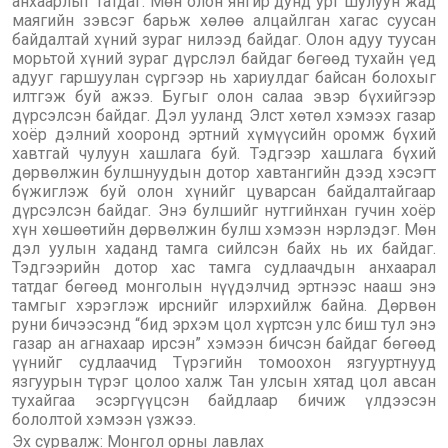
анхаарлыг татдаг. Мөн олон янгир дунд урт шулуун жад
маягийн зэвсэг барьж хөлөө алцайлган хагас суусан
байдалтай хүний зураг нилээд байдаг. Олон адуу туусан
морьтой хүний зураг дүрслэл байдаг бөгөөд тухайн үед
адууг гаршуулан сүргээр нь хариулдаг байсан болохыг
илтгэж буй ажээ. Бугыг олон салаа эвэр бүхийгээр
дүрсэлсэн байдаг. Дэл ууланд Элст хөтөл хэмээх газар
хоёр дэлний хооронд эртний хүмүүсийн оромж бүхий
хавтгай чулуун хашлага буй. Тэдгээр хашлага бүхий
дөрвөлжин булшнуудын дотор хавтангийн дээд хэсэгт
бүжиглэж буй олон хүнийг цуварсан байдалтайгаар
дүрсэлсэн байдаг. Энэ булшийг нутгийнхан гучин хоёр
хүн хөшөөтийн дөрвөлжин булш хэмээн нэрлэдэг. Мөн
дэл уулын хаданд тамга сийлсэн байх нь их байдаг.
Тэдгээрийн дотор хас тамга судлаачдын анхаарал
татдаг бөгөөд монголын нүүдэлчид эртнээс нааш энэ
тамгыг хэрэглэж ирснийг илэрхийлж байна. Дөрвөн
руни бичээсэнд “бид эрхэм цол хүртсэн улс биш тул энэ
газар ан агнахаар ирсэн” хэмээн бичсэн байдаг бөгөөд
үүнийг судлаачид Түрэгийн томоохон язгууртнууд
язгуурын түрэг цолоо халж Тан улсын хятад цол авсан
тухайгаа эсэргүүцсэн байдлаар бичиж үлдээсэн
бололтой хэмээн үзжээ.
Эх сурвалж: Монгол орны лавлах