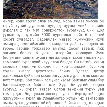
Янгир, чоно зэрэг олон амьтад, морь тэмээ унасан 50
гаруй хүний дүрслэл, дундад зууны үеийн гэрийн
дүрслэл 2 гэх мэт сонирхолтой зурагнууд бий. Дэл
уулын сүг зургийн 3000 дурсгалыг нийт 6 галерей
хэсэгт хуваадаг. Сэдэвчлэн үзвээс хүмүүсийн ахуй
амьдрал, овог аймгийн зөрчилдөөн, дайн тулалдаан, ан
гөрөө, гэрийн тэжээвэр амьтад, хөсөг тээвэр гэж
ангилж болно. 6 дахь галерейд хамаарах Зүүн
билүүгийн хадны зурагт янгир, морь, морь унасан хүн,
тэмээний зураг арай илүү олон байдаг. Он цагийн хувьд
харилцан адилгүй боловч нэг хэв шинжийн бус хэд
хэдэн янзаар дүрсэлсэн байна. Эдгээр дотор
давхилдаж буй олон морьтонгуудын дүрслэл нь монгол
нутагт морь бол хүний гол унаа хөсөг байсныг улам бүр
баталгаажуулж байгаа юм. Зүүн билүүгийн хадны
зургууд нь хүрэл зэвсэг болон төмрийн түрүү үед
хамаардаг. Энд улаан зосоор зурсан бүргэдтэй адил
жигүүртний зураг нь Улаанбаатар хотын Их тэнгэрийн
амны зураг дүрслэлтэй ойролцоо байгаа нь судлаачдын