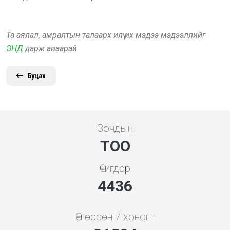
Та аялал, амралтын талаарх илүү их мэдээ мэдээллийг
ЭНД
дарж аваарай
Буцах
Зочдын
ТОО
Өчигдөр
4948
Өнгөрсөн 7 хоногт