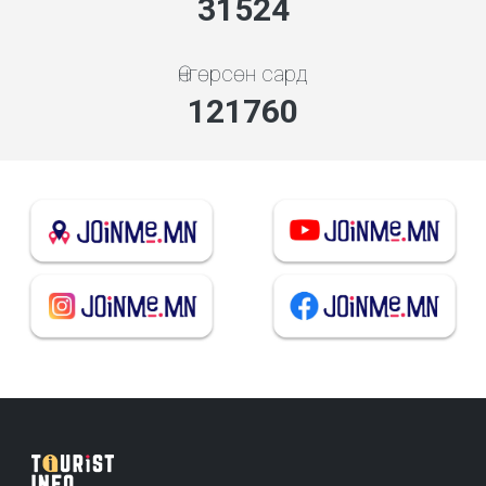
35162
Өнгөрсөн сард
135809