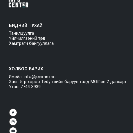
БИДНИЙ ТУХАЙ
Танилцуулга
Үйлчилгээний төрөл
Хамтрагч байгууллага
ХОЛБОО БАРИХ
Имэйл: info@joinme.mn
Хаяг: 5-р хороо Tedy төвийн баруун талд MOffice 2 давхарт
Утас: 7744 3939