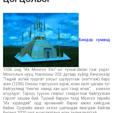
Биндэр суманд
1206 онд “Их Монгол Улс”-ыг тунхагласан гэж үздэг.
Монголын нууц товчооны 202 дугаар зүйлд бичсэнээр
“Төдий эсгий туургат улсыг шулуутгаж (нэгтгэж) барс
жил (1206) Ононы тэргүүнээ хурж, есөн хөлт цагаан туг
байгуулаад Чингис хаанд хан цол тэнд өгөв” ... хэмээн
өгүүлдэг. Тэрхүү түүхэн газрыг тэмдэглэж байгуулсан
гэрэлт хөшөө бий. Түүний баруун талд Монгол төрийн
“Их хуралдай” орд өргөөнийг барих ажил хийгдэж
байна. Суурийн ажил эхлэл шатандаа явагдаж байгаа
бөгөөд 2020 онд ашиглалтанд өгөх төлөвлөлттэй.