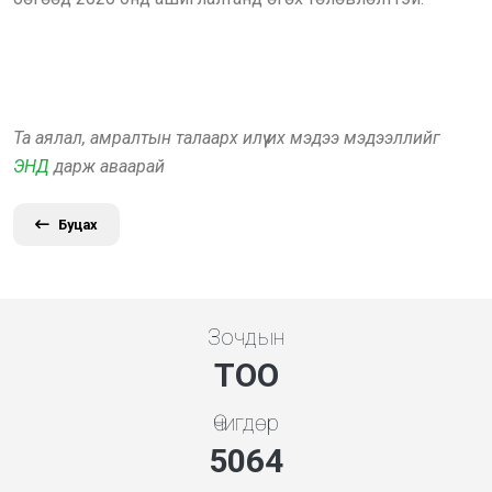
Та аялал, амралтын талаарх илүү их мэдээ мэдээллийг
ЭНД
дарж аваарай
Буцах
Зочдын
ТОО
Өчигдөр
5453