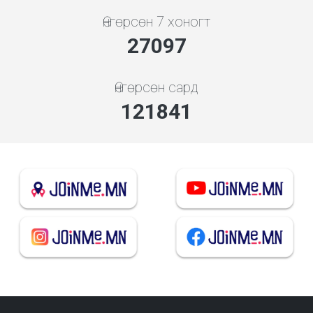
Өнгөрсөн 7 хоногт
29182
Өнгөрсөн сард
131214