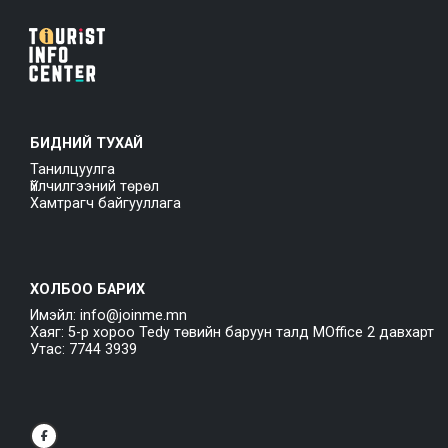
БИДНИЙ ТУХАЙ
Танилцуулга
Үйлчилгээний төрөл
Хамтрагч байгууллага
ХОЛБОО БАРИХ
Имэйл: info@joinme.mn
Хаяг: 5-р хороо Tedy төвийн баруун талд MOffice 2 давхарт
Утас: 7744 3939