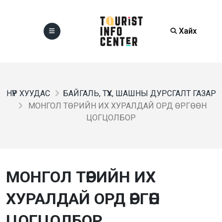
Хайх
НҮҮР ХУУДАС
БАЙГАЛЬ, ТҮҮХ, ШАШНЫ ДУРСГАЛТ ГАЗАР
МОНГОЛ ТӨРИЙН ИХ ХУРАЛДАЙ ОРД ӨРГӨӨН
ЦОГЦОЛБОР
МОНГОЛ ТӨРИЙН ИХ
ХУРАЛДАЙ ОРД ӨРГӨӨН
ЦОГЦОЛБОР