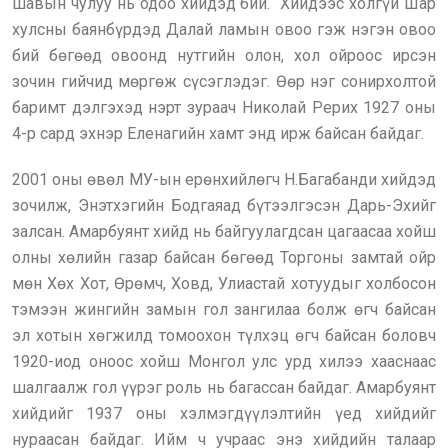
шавын чулуу нь одоо хийдэд бий. Хийдээс холгүй Шар
хулсны баянбүрдэд Далай ламын овоо гэж нэгэн овоо
бий бөгөөд овоонд нутгийн олон, хол ойроос ирсэн
зочин гийчид мөргөж сүсэглэдэг. Өөр нэг сонирхолтой
баримт дэлгэхэд нэрт зураач Николай Рерих 1927 оны
4-р сард эхнэр Еленагийн хамт энд ирж байсан байдаг.
2001 оны өвөл МУ-ын ерөнхийлөгч Н.Багабанди хийдэд
зочилж, Энэтхэгийн Бодгаяад бүтээлгэсэн Дарь-Эхийг
залсан. Амарбуянт хийд нь байгуулагдсан цагаасаа хойш
олны хөлийн газар байсан бөгөөд Торгоны замтай ойр
мөн Хөх Хот, Өрөмч, Ховд, Улиастай хотуудыг холбосон
тэмээн жингийн замын гол зангилаа болж өгч байсан
эл хотын хөгжилд томоохон түлхэц өгч байсан боловч
1920-иод оноос хойш Монгол улс урд хилээ хааснаас
шалгаалж гол үүрэг роль нь багассан байдаг. Амарбуянт
хийдийг 1937 оны хэлмэгдүүлэлтийн үед хийдийг
нураасан байдаг. Ийм ч учраас энэ хийдийн талаар