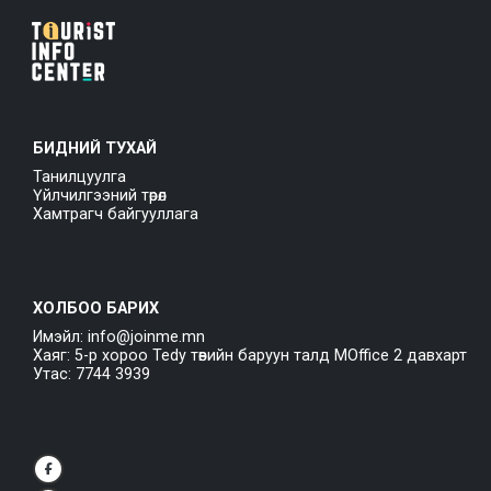
БИДНИЙ ТУХАЙ
Танилцуулга
Үйлчилгээний төрөл
Хамтрагч байгууллага
ХОЛБОО БАРИХ
Имэйл: info@joinme.mn
Хаяг: 5-р хороо Tedy төвийн баруун талд MOffice 2 давхарт
Утас: 7744 3939