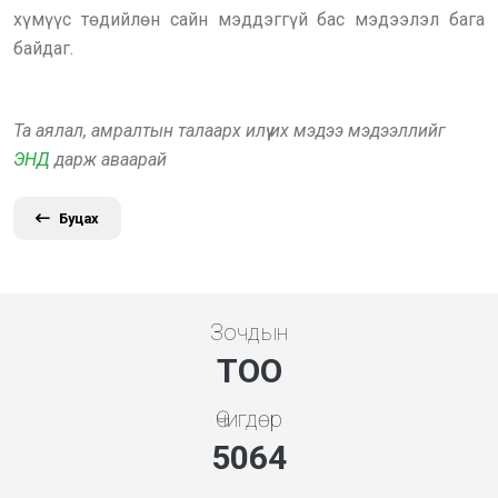
хүмүүс төдийлөн сайн мэддэггүй бас мэдээлэл бага
байдаг.
Та аялал, амралтын талаарх илүү их мэдээ мэдээллийг
ЭНД
дарж аваарай
Буцах
Зочдын
ТОО
Өчигдөр
5648