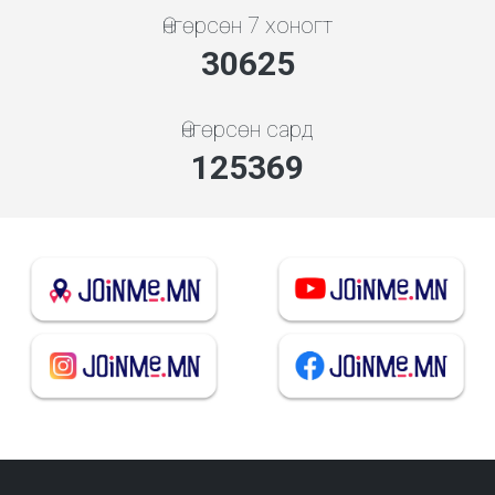
Өнгөрсөн 7 хоногт
34158
Өнгөрсөн сард
139834