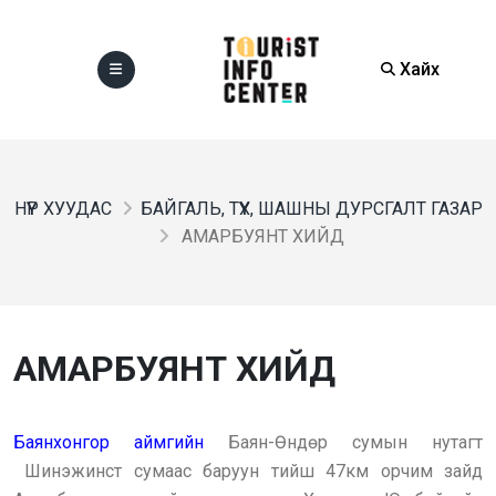
Хайх
НҮҮР ХУУДАС
БАЙГАЛЬ, ТҮҮХ, ШАШНЫ ДУРСГАЛТ ГАЗАР
АМАРБУЯНТ ХИЙД
АМАРБУЯНТ ХИЙД
Баянхонгор аймгийн
Баян-Өндөр сумын нутагт
Шинэжинст сумаас баруун тийш 47км орчим зайд