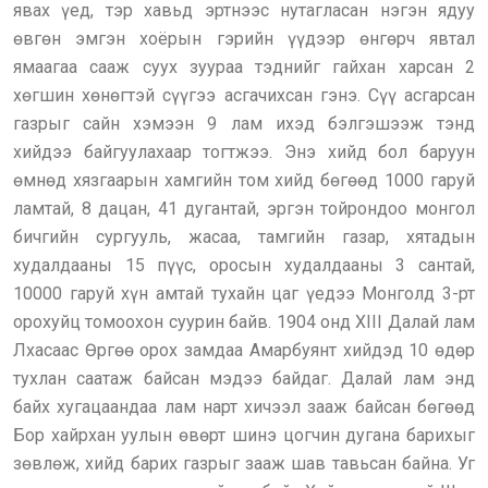
явах үед, тэр хавьд эртнээс нутагласан нэгэн ядуу
өвгөн эмгэн хоёрын гэрийн үүдээр өнгөрч явтал
ямаагаа сааж суух зуураа тэднийг гайхан харсан 2
хөгшин хөнөгтэй сүүгээ асгачихсан гэнэ. Сүү асгарсан
газрыг сайн хэмээн 9 лам ихэд бэлгэшээж тэнд
хийдээ байгуулахаар тогтжээ. Энэ хийд бол баруун
өмнөд хязгаарын хамгийн том хийд бөгөөд 1000 гаруй
ламтай, 8 дацан, 41 дугантай, эргэн тойрондоо монгол
бичгийн сургууль, жасаа, тамгийн газар, хятадын
худалдааны 15 пүүс, оросын худалдааны 3 сантай,
10000 гаруй хүн амтай тухайн цаг үедээ Монголд 3-рт
орохуйц томоохон суурин байв. 1904 онд XIII Далай лам
Лхасаас Өргөө орох замдаа Амарбуянт хийдэд 10 өдөр
тухлан саатаж байсан мэдээ байдаг. Далай лам энд
байх хугацаандаа лам нарт хичээл зааж байсан бөгөөд
Бор хайрхан уулын өвөрт шинэ цогчин дугана барихыг
зөвлөж, хийд барих газрыг зааж шав тавьсан байна. Уг