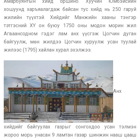
Амарбуянтын хийд оршино. Хуучин Юмбэйсийн
хошуунд харъяалагдаж байсан тус хийд нь 250 гаруй
жилийн түүхтэй. Хийдийг Манжийн хааны тэнгэр
тэтгэсний XY он буюу 1750 оны модон морин жил
Агваансодном гэдэг лам анх үүсгэж Цогчин дуган
байгуулж, мөн жилдээ Цогчин хуруулж усан туулай
жилээс (1795) хайлан хурал эхэлжээ.
Анх
хийдийг байгуулах газрыг сонгохдоо усан тэлмэн
жороо морь унасан 9 ламтан газар шинжин нааш цааш