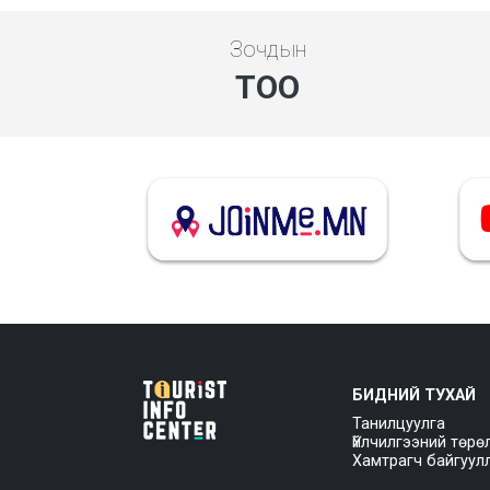
Зочдын
ТОО
БИДНИЙ ТУХАЙ
Танилцуулга
Үйлчилгээний төрө
Хамтрагч байгуул