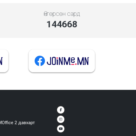
Өнгөрсөн сард
144668
MOffice 2 давхарт