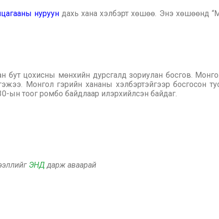
нцагааны нуруун
дахь хана хэлбэрт хөшөө. Энэ хөшөөнд “
ан бут цохисны мөнхийн дурсгалд зориулан босгов. Монго
 гэжээ.
Монгол гэрийн хананы хэлбэртэйгээр босгосон т
30-ын тоог ромбо байдлаар илэрхийлсэн байдаг.
дээллийг
ЭНД
дарж аваарай