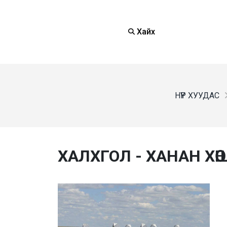
Хайх
НҮҮР ХУУДАС
ХАЛХГОЛ - ХАНАН ХӨШӨ