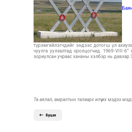
Бая
түрэмгийлэгчдийг эндээс дотогш үл ахиул
чуулга уулзалтад оролцогчид. 1969-VIII-6”
зориулсан учраас хананы хэлбэр нь давхар 
Та аялал, амралтын талаарх илүү их мэдээ мэ
Буцах