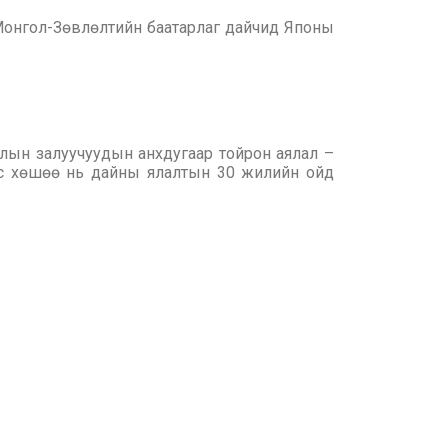
Монгол-Зөвлөлтийн баатарлаг дайчид Японы
лын залуучуудын анхдугаар тойрон аялал –
ус хөшөө нь дайны ялалтын 30 жилийн ойд