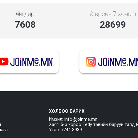
Өчигдөр
Өнгөрсөн 7 хоногт
7608
28699
ХОЛБОО БАРИХ
Имэйл: info@joinme.mn
л
Хаяг: 5-р хороо Tedy төвийн баруун талд 
лага
Утас: 7744 3939