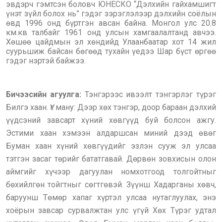
эвдэрч гэмтсэн боловч ЮНЕСКО “Дэлхийн гайхамшигт
үнэт зүйл болох нь” гэдэг зэрэглэлээр дэлхийн соёлын
өвд 1996 онд бүртгэн авсан байна. Монгол улс 20.8
км.кв талбайг 1961 онд улсын хамгаалалтанд авчээ.
Хөшөө цайдмын эл хөндийд Улаанбаатар хот 14 жил
суурьшиж байсан бөгөөд тухайн үедээ Шар бүст өргөө
гэдэг нэртэй байжээ.
Бичээсийн агуулга:
Тэнгэрээс ивээлт тэнгэрлэг түрэг
Билгэ хаан. Үг ману: Дээр хөх тэнгэр, доор бараан дэлхий
үүдсэний завсарт хүний хөвгүүд буй болсон ажгу.
Эстими хаан хэмээн алдаршсан миний дээд өвөг
Буман хаан хүний хөвгүүдийг эзлэн сууж эл улсаа
тэтгэн засаг төрийг бататгавай. Дөрвөн зовхисын олон
аймгийг хүчээр дагуулан номхотгоод толгойтныг
бөхийлгөн тойгтныг сөгтгөвэй. Зүүнш Хадарганы хөвч,
баруунш Төмөр хапаг хүртэл улсаа нутаглуулах, энэ
хоёрын завсар сурвалжтан улс үгүй Хөх Түрэг удтал