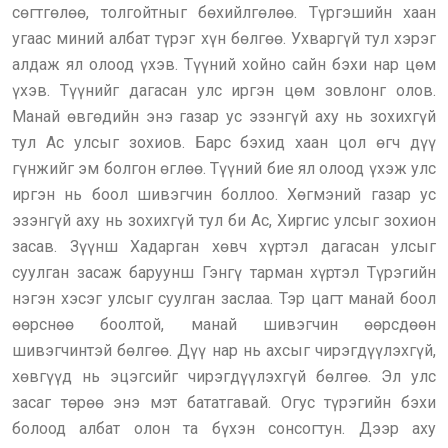
сөгтгөлөө, толгойтныг бөхийлгөлөө. Түргэшийн хаан
угаас миний албат түрэг хүн бөлгөө. Ухваргүй тул хэрэг
алдаж ял олоод үхэв. Түүний хойно сайн бэхи нар цөм
үхэв. Түүнийг дагасан улс иргэн цөм зовлонг олов.
Манай өвгөдийн энэ газар ус эзэнгүй аху нь зохихгүй
тул Ас улсыг зохиов. Барс бэхид хаан цол өгч дүү
гүнжийг эм болгон өглөө. Түүний бие ял олоод үхэж улс
иргэн нь боол шивэгчин боллоо. Хөгмэний газар ус
эзэнгүй аху нь зохихгүй тул би Ас, Хиргис улсыг зохион
засав. Зүүнш Хадарган хөвч хүртэл дагасан улсыг
суулган засаж баруунш Гэнгү тарман хүртэл Түрэгийн
нэгэн хэсэг улсыг суулган заслаа. Тэр цагт манай боол
өөрснөө боолтой, манай шивэгчин өөрсдөөн
шивэгчинтэй бөлгөө. Дүү нар нь ахсыг чирэгдүүлэхгүй,
хөвгүүд нь эцэгсийг чирэгдүүлэхгүй бөлгөө. Эл улс
засаг төрөө энэ мэт бататгавай. Огус түрэгийн бэхи
болоод албат олон та бүхэн сонсогтун. Дээр аху