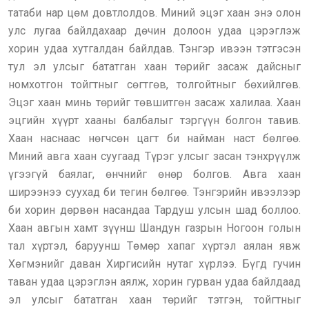
татаби нар цөм довтлолдов. Миний эцэг хаан энэ олон
улс лугаа байлдахаар дөчин долоон удаа цэрэглэж
хорин удаа хутгалдан байлдав. Тэнгэр ивээн тэтгэсэн
тул эл улсыг бататган хаан төрийг засаж дайсныг
номхотгон тойгтныг сөгтгөв, толгойтныг бөхийлгөв.
Эцэг хаан минь төрийг төвшитгөн засаж халилаа. Хаан
эцгийн хүүрт хааны балбалыг тэргүүн болгон тавив.
Хаан наснаас нөгчсөн цагт би найман наст бөлгөө.
Миний авга хаан суугаад Түрэг улсыг засан тэнхрүүлж
үгээгүй баялаг, өнчнийг өнөр болгов. Авга хаан
ширээнээ суухад би тегин бөлгөө. Тэнгэрийн ивээлээр
би хорин дөрвөн насандаа Тардуш улсын шад боллоо.
Хаан авгын хамт зүүнш Шандун газрын Ногоон голын
тал хүртэл, баруунш Төмөр хапаг хүртэл аялан явж
Хөгмэнийг даван Хиргисийн нутаг хүрлээ. Бүгд гучин
таван удаа цэрэглэн аялж, хорин гурван удаа байлдаад
эл улсыг бататган хаан төрийг тэтгэн, тойгтныг