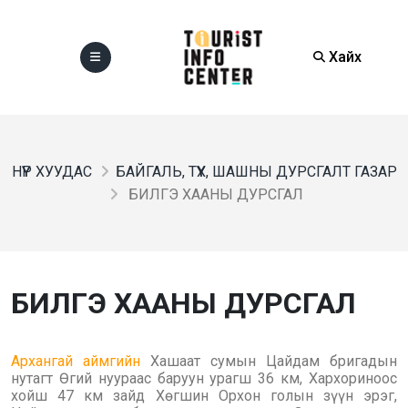
Хайх
НҮҮР ХУУДАС
БАЙГАЛЬ, ТҮҮХ, ШАШНЫ ДУРСГАЛТ ГАЗАР
БИЛГЭ ХААНЫ ДУРСГАЛ
БИЛГЭ ХААНЫ ДУРСГАЛ
Архангай аймгийн
Хашаат сумын Цайдам бригадын
нутагт Өгий нуураас баруун урагш 36 км, Хархориноос
хойш 47 км зайд Хөгшин Орхон голын зүүн эрэг,