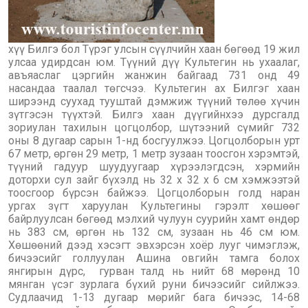
хүү Билгэ бол Түрэг улсын сүүлчийн хаан бөгөөд 19 жил
улсаа удирдсан юм. Түүний дүү Культегин нь ухаалаг,
авъяаслаг цэргийн жанжин байгаад 731 онд 49
насандаа таалал төгсчээ. Культегин ах Билгэг хаан
ширээнд суухад тууштай дэмжиж түүний төлөө хүчин
зүтгэсэн түүхтэй. Билгэ хаан дүүгийнхээ дурсгалд
зориулан тахилын цогцолбор, шүтээний сүмийг 732
оны 8 дугаар сарын 1-нд босгуулжээ. Цогцолборын урт
67 метр, өргөн 29 метр, 1 метр зузаан тоосгон хэрэмтэй,
түүний гадуур шуудуугаар хүрээлэгдсэн, хэрмийн
доторхи сул зайг бүхэлд нь 32 х 32 х 6 см хэмжээтэй
тоосгоор бүрсэн байжээ. Цогцолборын голд наран
ургах зүгт харуулан Культегины гэрэлт хөшөөг
байрлуулсан бөгөөд мэлхий чулуун суурийн хамт өндөр
нь 383 см, өргөн нь 132 см, зузаан нь 46 см юм.
Хөшөөний дээд хэсэгт эвхэрсэн хоёр лууг чимэглэж,
бичээсийг голлуулан Ашина овгийн тамга болох
янгирын дүрс, гурван талд нь нийт 68 мөрөнд 10
мянган үсэг зурлага бүхий руни бичээсийг сийлжээ.
Судлаачид 1-13 дугаар мөрийг бага бичээс, 14-68