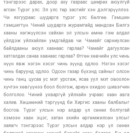
тэнгэрээс дарах, доор аху газраас цөмрөх аюулгүй
агсан Түрэг улс. Эл улс төр засгийг хэн дэлгэрүүллээ.
Чи язгуураас шударга түрэг улс бөлгөө. Гэмшин
гэмшигтүн. Чиний шударга журамтайд мандсан Билгэ
хааны хөгжүүлсэн сайхан эл улсын өмнө гэм алдал
үйлдэж уйлхайлан умдгайдав чи. Чамайг сарниулсан
байлдааны аюул хаанаас гарлаа? Чамайг дагуулсан
хатгалдах санаа хаанаас гарлаа? Өтгөн хөвчийн улс чинь
нүүн явж нэгэн хэсэг чинь зүүнд одлоо. Нэгэн хэсэг
чинь баруунд одлоо. Одсон газар бүхэнд сайныг олсон
чинь ганц цусаа ус мэт урсгаж, ясаа уул мэт овоолон
хүчтэн хөвгүүнээ боол болгож, ариун охидоо шивэгчин
болголоо. Чиний ухваргүй уйлхайн учраас хаан авга
халив. Хөшөөний тэргүүнд би Хиргис хааны балбалыг
босгов. Түрэг улсын нэр алдар үл сөнөх болтугай
хэмээн хаан эцэг, хатан эхийн өргөмжилсөн улсыг
заяагч тэнгэрээс Түрэг улсын алдар нэр үл сөнөх