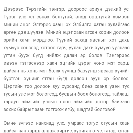
Дээрээс Түрэгийн тэнгэр, доороос ариун дэлхий ус,
Түрэг улс үл сөнөх болтугай, өнөд орштугай хэмээн
миний эцэг Элтерес хаан, эх Элбилгэ хатан зулайгаас
өргөн дэвшүүлэв. Миний эцэг хаан агсан хорин долоон
эрийн хамт мордлоо. Түүний захад явсныг хот дахь
хүмүүс сонсоод хотоос гарч, уулан дахь хүмүүс уулнаас
угтан бууж бүгд нийлж далан эр болов. Тэнгэрээс
ивээн тэтгэснээр хаан эцгийн цэрэг чоно мэт харш
дайсан нь хонь мэт болж зүүнш баруунш явсаар хүчийг
бүртгэн хүнийг ятган бүгд долоон зуун эр боллоо.
Цэргийн тоо долоон зуу хүрсэнд биеэ хаанд үзэн, тус
тусын улс мэт бологсод, бусдын боол бологсод, тайлаш,
тардус аймгийг улсын олон аймгийн дотор байваас
зохих байрыг заан тогтоож ягбу, шадтай болговой.
Өмнө зүгээс нанхиад улс, умраас тогус огусын хаан
дайсагнан харшлалдаж хиргис, хуриган отус, татар, хятан