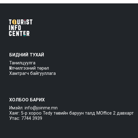
БИДНИЙ ТУХАЙ
Танилцуулга
Үйлчилгээний төрөл
Хамтрагч байгууллага
ХОЛБОО БАРИХ
Имэйл: info@joinme.mn
Хаяг: 5-р хороо Tedy төвийн баруун талд MOffice 2 давхарт
Утас: 7744 3939