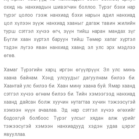
охид нь нанхиадын шивэгчин боллоо. Түрэг бэхи нар
түрэг цолоо гээж нанхиад бэхи нарын адил нанхиад
цол хүлээн зүүж нанхиад хааныг дагаж тавин жилийн
турш сэтгэл хүчээ өгч, зүүн тийш наран мандах зүг
Бүгли хаан хүртэл баруун тийш Төмөр хапаг хүртэл
тэдэн лүгээ яван нанхиад хаанд эл улс эрх мэдлээ
өгөв.
Хамаг Түрэгийн харц иргэн өгүүлрүүн: Эл улс минь
хаана байнам. Хэнд улсуудыг дагуулнам билээ би.
Хаантай улс билээ би. Хаан мину хаана буй. Ямар хаанд
сэтгэл хүчээ өгнөм билээ би. Тийн хэмээгээд нанхиад
хаанд дайсан болж хуучин нутагтаа хүчин тэжээсүгэй
хэмээн нүүн ачаалав. Эд нар сэтгэл хүчээ өгөхийг
бодохгүй болбоос Түрэг улсыг хядан алж үрийг
тэжээсүгэй хэмээн нанхиадууд хэдэн удаа цэрэг
явууллаа.