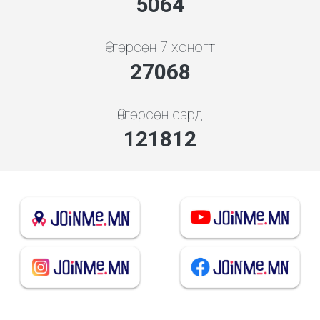
5843
Өнгөрсөн 7 хоногт
31232
Өнгөрсөн сард
140552