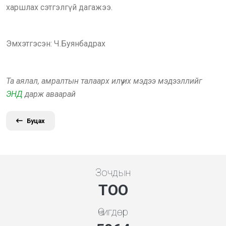
харшлах сэтгэлгүй дагажээ.
Эмхэтгэсэн: Ч.Буянбадрах
Та аялал, амралтын талаарх илүү их мэдээ мэдээллийг
ЭНД
дарж аваарай
Буцах
Зочдын
ТОО
Өчигдөр