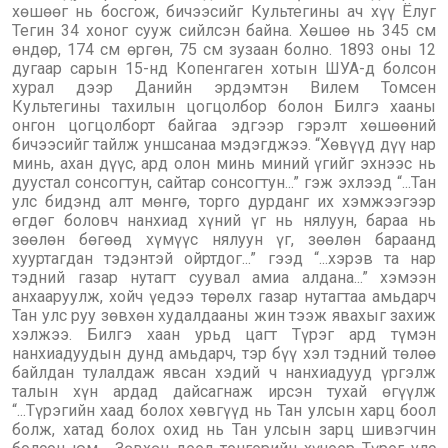
хөшөөг нь босгож, бичээсийг Культегины ач хүү Ёлуг
Тегин 34 хоног сууж сийлсэн байна. Хөшөө нь 345 см
өндөр, 174 см өргөн, 75 см зузаан болно. 1893 оны 12
дугаар сарын 15-нд Копенгаген хотын ШУА-д болсон
хурал дээр Данийн эрдэмтэн Вилем Томсен
Культегины тахилын цогцолбор болон Билгэ хааны
онгон цогцолборт байгаа эдгээр гэрэлт хөшөөний
бичээсийг тайлж уншсанаа мэдэгджээ. “Хөвүүд дүү нар
минь, ахан дүүс, ард олон минь миний үгийг эхнээс нь
дуустал сонсогтун, сайтар сонсогтун...” гэж эхлээд “...Тан
улс бидэнд алт мөнгө, торго дурданг их хэмжээгээр
өгдөг боловч нанхиад хүний үг нь нялуун, бараа нь
зөөлөн бөгөөд хүмүүс нялуун үг, зөөлөн бараанд
хууртагдан тэдэнтэй ойртдог...” гээд “...хэрэв та нар
тэдний газар нутагт суувал амиа алдана...” хэмээн
анхааруулж, хойч үедээ төрөлх газар нутагтаа амьдарч
Тан улс руу зөвхөн худалдааны жин тээж явахыг захиж
хэлжээ. Билгэ хаан урьд цагт Түрэг ард түмэн
нанхиадуудын дунд амьдарч, тэр бүү хэл тэдний төлөө
байлдан тулалдаж явсан хэдий ч нанхиадууд үргэлж
талын хүн ардад дайсагнаж ирсэн тухай өгүүлж
“...Түрэгийн хаад болох хөвгүүд нь Тан улсын харц боол
болж, хатад болох охид нь Тан улсын зарц шивэгчин