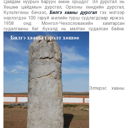
Цайдам нуурын баруун өмнө оршдог. Эл дурсгал нь
Хөшөө цайдмын дурсгал, Орхоны хөндийн дурсгал,
Культегины бичээс,
Билгэ хааны дурсгал
гэх мэтээр
нэрлэгдэн 100 гаруй жилийн турш судлагдсаар иржээ.
1958 онд Монгол-Чехословакийн хамтарсан
судалгааны баг бүхэлд нь малтан судалсан байна.
Элтерэс хааны