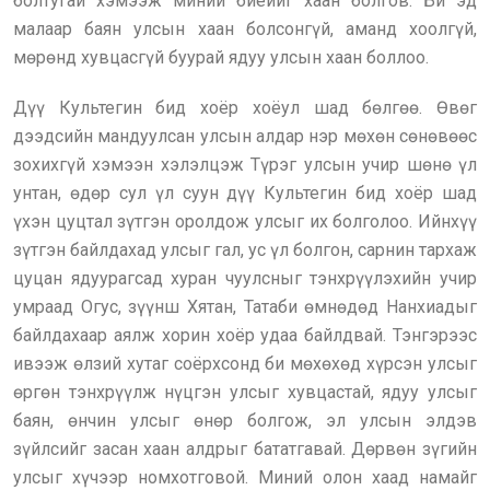
болтугай хэмээж миний биеийг хаан болгов. Би эд
малаар баян улсын хаан болсонгүй, аманд хоолгүй,
мөрөнд хувцасгүй буурай ядуу улсын хаан боллоо.
Дүү Культегин бид хоёр хоёул шад бөлгөө. Өвөг
дээдсийн мандуулсан улсын алдар нэр мөхөн сөнөвөөс
зохихгүй хэмээн хэлэлцэж Түрэг улсын учир шөнө үл
унтан, өдөр сул үл суун дүү Культегин бид хоёр шад
үхэн цуцтал зүтгэн оролдож улсыг их болголоо. Ийнхүү
зүтгэн байлдахад улсыг гал, ус үл болгон, сарнин тархаж
цуцан ядуурагсад хуран чуулсныг тэнхрүүлэхийн учир
умраад Огус, зүүнш Хятан, Татаби өмнөдөд Нанхиадыг
байлдахаар аялж хорин хоёр удаа байлдвай. Тэнгэрээс
ивээж өлзий хутаг соёрхсонд би мөхөхөд хүрсэн улсыг
өргөн тэнхрүүлж нүцгэн улсыг хувцастай, ядуу улсыг
баян, өнчин улсыг өнөр болгож, эл улсын элдэв
зүйлсийг засан хаан алдрыг бататгавай. Дөрвөн зүгийн
улсыг хүчээр номхотговой. Миний олон хаад намайг