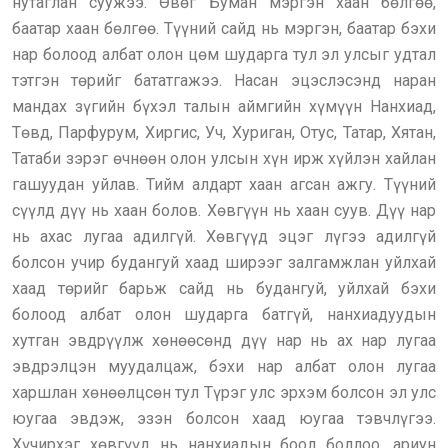
нутаглан суужээ. Өвөг Буман мэргэн хаан бөлгөө,
баатар хаан бөлгөө. Түүний сайд нь мэргэн, баатар бэхи
нар болоод албат олон цөм шударга тул эл улсыг удтал
тэтгэн төрийг бататгажээ. Насан эцэслэсэнд наран
мандах зүгийн бүхэл талын аймгийн хүмүүн Нанхиад,
Төвд, Парфурум, Хиргис, Уч, Хуриган, Отус, Татар, Хятан,
Татаби зэрэг өчнөөн олон улсын хүн ирж хүйлэн хайлан
гашуудан уйлав. Тийм алдарт хаан агсан ажгу. Түүний
сүүлд дүү нь хаан болов. Хөвгүүн нь хаан суув. Дүү нар
нь ахас лугаа адилгүй. Хөвгүүд эцэг лүгээ адилгүй
болсон учир будангуй хаад ширээг залгамжлан уйлхай
хаад төрийг барьж сайд нь будангуй, уйлхай бэхи
болоод албат олон шударга батгүй, нанхиадуудын
хутган эвдрүүлж хөнөөсөнд дүү нар нь ах нар лугаа
эвдрэлцэн муудалцаж, бэхи нар албат олон лугаа
харшлан хөнөөлцсөн тул Түрэг улс эрхэм болсон эл улс
юугаа эвдэж, эзэн болсон хаад юугаа тэвчлүгээ.
Хүчирхэг хөвгүүд нь нанхиадын боол боллоо, ариун