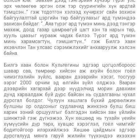
болсон юм. Зөвхөн дээд тэнгэрийн хүчээр Түрэг улс
эрх чөлөөгөө эргэн олж тэр суурингийн хүн ардтай
тэмцсэн...” гэж тодотгон хэлээд хүчирхэг сайн зохион
байгуулалттай цэргийн төр байгуулахыг ард түмэндээ
захисан байдаг. “...Аяа түрэг ард түмэн минь дээд тэнгэр
мөхөж, доод газар цөмрөөгүй цагт хэн та нарын төр,
хууль цаазыг нурааж чадах билээ. Түрэг ард түмэн
минь харамсагтун, гэмшигтүн...” гэж Билгэ хаан
ихэвчлэн Тан улсаас сэрэмжлэхийг анхааруулж хэлсэн
байна.
Билгэ хаан болон Культегины эдгээр цогцолбороос
шавар сав, төмрөөр хийсэн аж ахуйн болон гоёл
чимэглэлийн зүйлс, вааран дээврийн хэсэг, тосгуур
зэрэг 2000 орчим эд өлгийн зүйл олджээ. Вааран
дээврийн хагархай дээр нүүдэлчид морин давхиан
дунд харвалдаж буй дүрс байсан нь судалгааны чухал
дурсгал болдог. Чулуун хашлага бүхий дөрвөлжин
булшны ор олдсоныг судлаачид жинхэнэ булш биш
харин эзний оршуулгыг бэлгэдэн хийсэн зан үйлийн
шинжтэй гэж дүгнэжээ. Хүн хөшөөд нь тухайн үеийн
хүмүүсийн дүр төрх, хувцас хэрэглэл, гоёл чимгийг
бодитойгоор илэрхийлжээ. Хөшөө цайдмын эдгээр
дурсгалууд мянга гаруй жилийн түүхэндээ ихээхэн