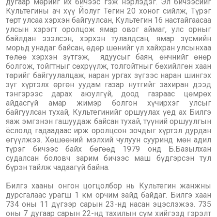
дугаар мөрийг их бичээс гэж нэрлэдэг. Эл бичээсийг
Культегины ач хүү Йолуг Тегин 20 хоног сийлж, Түрэг
төрт улсаа хэрхэн байгуулсан, Культегин 16 настайгаасаа
улсын хэрэгт оролцож ямар овог аймаг, улс орныг
байлдан эзэлсэн, хэрхэн тулалдсан, ямар зүсмийн
морьд унадаг байсан, өдөр шөнийг үл хайхран улсынхаа
төлөө хэрхэн зүтгэж, ядуусыг баян, өнчнийг өнөр
болгож, тойгтныг сөхрүүлж, толгойтныг бөхийлгөн хаан
төрийг байгуулалцаж, наран ургах зүгээс наран шингэх
зүг хүртэлх өргөн уудам газар нутгийг захиран дээд
тэнгэрээс дарах аюулгүй, доод газраас цөмрөх
айдасгүй амар жимэр болгон хүчирхэг улсыг
байгуулсан тухай, Культегинийг оршуулах үед ах Билгэ
яаж эмгэнэн гашуудаж байсан тухай, түүний оршуулгын
ёслолд гадаадаас ирж оролцсон зочдыг хүртэл дурдан
өгүүлжээ. Хөшөөний мэлхий чулуун сууринд мөн адил
түрэг бичээс байх бөгөөд 1979 онд Б.Базылхан
судалсан боловч зарим бичээс маш бүдгэрсэн тул
бүрэн тайлж чадаагүй байна.
Билгэ хааны онгон цогцолбор нь Культегин жанжны
дурсгалаас урагш 1 км орчим зайд байдаг. Билгэ хаан
734 оны 11 дүгээр сарын 23-нд насан эцэслэжээ. 735
оны 7 дугаар сарын 22-нд тахилын сүм хийгээд гэрэлт