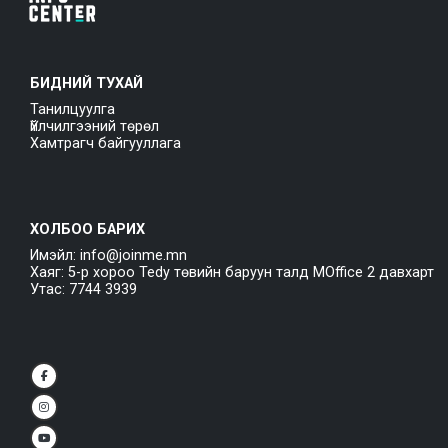
БИДНИЙ ТУХАЙ
Танилцуулга
Үйлчилгээний төрөл
Хамтрагч байгууллага
ХОЛБОО БАРИХ
Имэйл: info@joinme.mn
Хаяг: 5-р хороо Tedy төвийн баруун талд MOffice 2 давхарт
Утас: 7744 3939