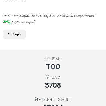
Та аялал, амралтын талаарх илүү их мэдээ мэдээллийг
ЭНД
дарж аваарай
Буцах
Зочдын
ТОО
Өчигдөр
3994
Өнгөрсөн 7 хоногт