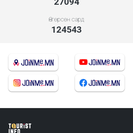
29178
Өнгөрсөн сард
134123