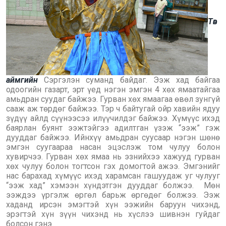
Төв
аймгийн
Сэргэлэн суманд байдаг. Ээж хад байгаа
одоогийн газарт, эрт үед нэгэн эмгэн 4 хөх ямаатайгаа
амьдран суудаг байжээ. Гурван хөх ямаагаа өвөл зунгүй
сааж аж төрдөг байжээ. Тэр ч байтугай ойр хавийн ядуу
зүдүү айлд сүүнээсээ илүүчилдэг байжээ. Хүмүүс ихэд
баярлан буянт ээжтэйгээ адилтган үзэж “ээж” гэж
дууддаг байжээ. Ийнхүү амьдран суусаар нэгэн шөнө
эмгэн суугаараа насан эцэслэж том чулуу болон
хувирчээ. Гурван хөх ямаа нь эзнийхээ хажууд гурван
хөх чулуу болон тогтсон гэх домогтой ажээ. Эмгэнийг
нас барахад хүмүүс ихэд харамсан гашуудаж уг чулууг
“ээж хад” хэмээн хүндэтгэн дууддаг болжээ. Мөн
ээждээ үргэлж өргөл барьж өргөдөг болжээ. Ээж
хаданд ирсэн эмэгтэй хүн ээжийн баруун чихэнд,
эрэгтэй хүн зүүн чихэнд нь хүслээ шивнэн гуйдаг
болсон гэнэ.