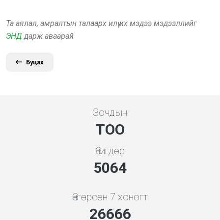
Та аялал, амралтын талаарх илүү их мэдээ мэдээллийг
ЭНД
дарж аваарай
Буцах
Зочдын
ТОО
Өчигдөр
5453
Өнгөрсөн 7 хоногт
28718