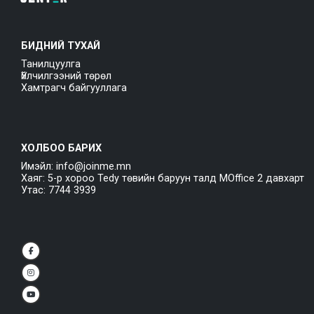
БИДНИЙ ТУХАЙ
Танилцуулга
Үйлчилгээний төрөл
Хамтрагч байгууллага
ХОЛБОО БАРИХ
Имэйл: info@joinme.mn
Хаяг: 5-р хороо Tedy төвийн баруун талд MOffice 2 давхарт
Утас: 7744 3939