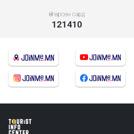
Өнгөрсөн сард
130750