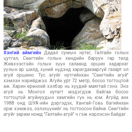
Хэнтий аймгийн
Дадал сумын нутаг, Галтайн голын
цутгал, Сөөгтийн голын хөндийн баруун гар талд
Живхээстэйн голын зүүн салаанд орших хадархаг
уулын ар шилд, хүний нүдэнд харагдахааргүй газарт эл
агуй оршино. Тус агуйг нутгийнхан "Сөөгтийн агуй"
хэмээн нэрийджээ. Агуйн урт 72 метр, босоо тогтоцтой
аж. Харин ерөнхий хэлбэр нь хүүдий маягтай гэнэ. Энэ
агуй нь Монгол нутагт мэдэгдэж байгаа босоо
тогтоцтой агуйнуудын хамгийн гүн нь юм. Агуйд анх
1988 онд ШУА-ийн дэргэдэх, Хангай-Говь багийнхан
орж хэмжээ, эзлэхүүнийг нь тогтоосон байна. Сөөгтийн
агуйг зарим номд "Галтайн агуй" ч гэж нэрлэсэн байдаг.