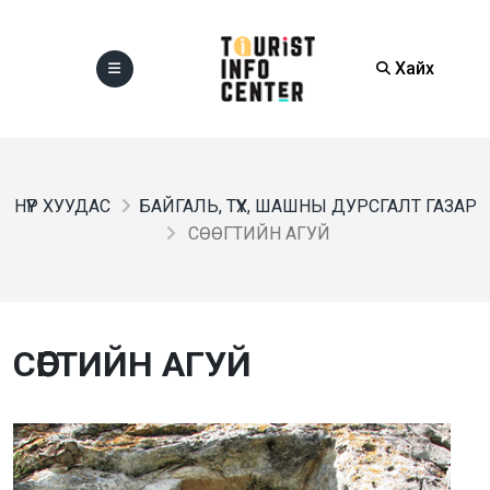
Хайх
НҮҮР ХУУДАС
БАЙГАЛЬ, ТҮҮХ, ШАШНЫ ДУРСГАЛТ ГАЗАР
СӨӨГТИЙН АГУЙ
СӨӨГТИЙН АГУЙ